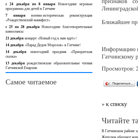
признаков с
с 24 декабря по 8 января
Новогодние игровые
Ленинградской
программы для детей в Гатчине
7 января
военно-историческая реконструкция
«Рождественский манифест»
Ближайшее про
c 25 по 28 декабря
Новогодние благотворительные
киносеансы
21 декабря
концерт «Новый год к нам идет»!
14 декабря
«Парад Дедов Морозов» в Гатчине!
Информацию 
14 декабря
новогодний праздник «Приоратская
Гатчинскому 
сказка»
13 декабря
рождественские образовательные чтения
Просмотров: 
Гатчинской Епархии
Самое читаемое
Поделиться…
» к списку
Читайте т
В Гатчинском районе 
Жителям обещают новы