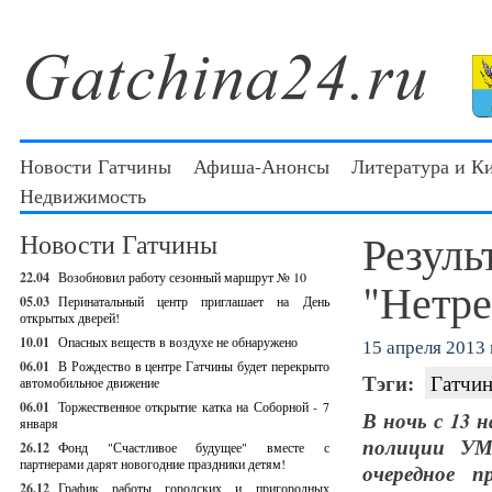
Новости Гатчины
Афиша-Анонсы
Литература и К
Недвижимость
Резуль
Новости Гатчины
22.04
Возобновил работу сезонный маршрут № 10
"Нетре
05.03
Перинатальный центр приглашает на День
открытых дверей!
10.01
Опасных веществ в воздухе не обнаружено
15 апреля 2013 г
06.01
В Рождество в центре Гатчины будет перекрыто
Тэги:
Гатчин
автомобильное движение
06.01
Торжественное открытие катка на Соборной - 7
В ночь с 13
января
полиции УМ
26.12
Фонд "Счастливое будущее" вместе с
партнерами дарят новогодние праздники детям!
очередное п
26.12
График работы городских и пригородных