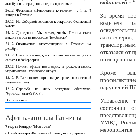
водителей - 
автобусов в период новогодних праздников
26.12
Фестиваль «Новогодняя кутерьма» - с 1 по 8
За время пр
января в Гатчине
25.12
На Соборной готовится к открытию бесплатный
водителя тр
каток!
освидетельст
24.12
Дрозденко: "Мы хотим, чтобы Гатчина стала
алкотестеров
яркой звездой на небосводе Ленобласти"
транспортным
23.12
Отключение электроэнергии в Гатчине: 24
декабря
отказался от 
23.12
Стало известно, где в Гатчине можно запускать
помещено на с
салюты и фейерверки
23.12
Полная афиша новогодних и рождественских
мероприятий Гатчинского округа
Кроме выш
13.12
В Гатчинском парке найден ранее неизвестный
профилактич
подземный ход
нарушений ПДД
12.12
Стрельба на день рождения обернулась
"букетом" статей УК РФ
Управление 
Все новости »
состоянии о
представляющ
Афиша-анонсы Гатчины
УМВД России
7 марта
Концерт "Моя весна"
мероприятие
с 1 по 8 января
Фестиваль «Новогодняя кутерьма»