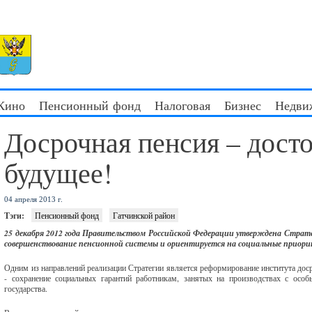
 Кино
Пенсионный фонд
Налоговая
Бизнес
Недви
Досрочная пенсия – дост
будущее!
04 апреля 2013 г.
Тэги:
Пенсионный фонд
Гатчинской район
25 декабря 2012 года Правительством Российской Федерации утверждена Страте
совершенствовани
е пенсионной системы и ориентируется на социальные приор
Одним из направлений реализации Стратегии является реформирование института до
- сохранение социальных гарантий работникам, занятых на производствах с осо
государства.