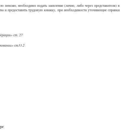
ную пенсию, необходимо подать
заявление (лично, либо через представителя) в
тва и предоставить трудовую книжку, при необходимости уточняющие справки
ерации» ст. 27
ховании» ст33.2
ере