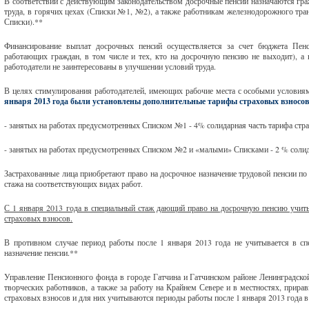
В соответствии с действующим законодательство
м досрочные пенсии назначаются гр
труда, в горячих цехах (Списки №1, №2), а также работникам железнодорожного тра
Списки).**
Финансирование выплат досрочных пенсий осуществляется за счет бюджета Пен
работающих граждан, в том числе и тех, кто на досрочную пенсию не выходит), а 
работодатели не заинтересованы в улучшении условий труда.
В целях стимулирования работодателей, имеющих рабочие места с особыми условиям
января 2013 года были установлены дополнительные тарифы страховых взносов
- занятых на работах предусмотренных Списком №1 - 4% солидарная часть тарифа стр
- занятых на работах предусмотренных Списком №2 и «малыми» Списками - 2 % солид
Застрахованные лица приобретают право на досрочное назначение трудовой пенсии по
стажа на соответствующих видах работ.
С 1 января 2013 года в специальный стаж дающий право на досрочную пенсию учиты
страховых взносов.
В противном случае период работы после 1 января 2013 года не учитывается в сп
назначение пенсии.**
Управление Пенсионного фонда в городе Гатчина и Гатчинском районе Ленинградской
творческих работников, а также за работу на Крайнем Севере и в местностях, прир
страховых взносов и для них учитываются периоды работы после 1 января 2013 года в