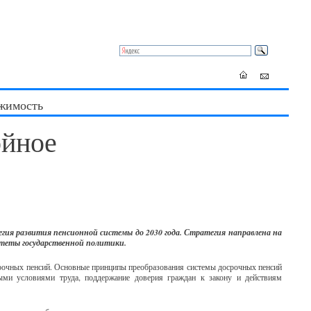
жимость
ойное
гия развития пенсионной системы до 2030 года. Стратегия направлена на
итеты государственной политики.
срочных пенсий. Основные принципы преобразования системы досрочных пенсий
быми условиями труда, поддержание доверия граждан к закону и действиям