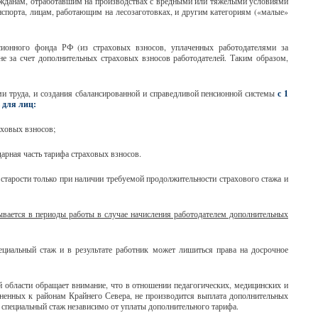
ажданам, отработавшим на производствах с вредными или тяжелыми условиями
нспорта, лицам, работающим на лесозаготовках, и другим категориям («малые»
сионного фонда РФ (из страховых взносов, уплаченных работодателями за
не за счет дополнительных страховых взносов работодателей. Таким образом,
и труда, и создания сбалансированной и справедливой пенсионной системы
с 1
 для лиц:
аховых взносов;
арная часть тарифа страховых взносов.
 старости только при наличии требуемой продолжительност
и страхового стажа и
вается в периоды работы в случае начисления работодателем дополнительных
ециальный стаж и в результате работник может лишиться права на досрочное
 области обращает внимание, что в отношении педагогических, медицинских и
авненных к районам Крайнего Севера, не производится выплата дополнительных
 специальный стаж независимо от уплаты дополнительного тарифа.