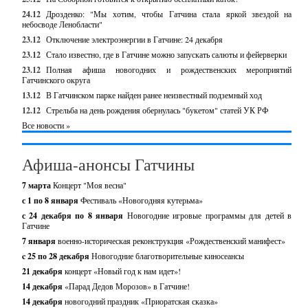
24.12
Дрозденко: "Мы хотим, чтобы Гатчина стала яркой звездой на
небосводе Ленобласти"
23.12
Отключение электроэнергии в Гатчине: 24 декабря
23.12
Стало известно, где в Гатчине можно запускать салюты и фейерверки
23.12
Полная афиша новогодних и рождественских мероприятий
Гатчинского округа
13.12
В Гатчинском парке найден ранее неизвестный подземный ход
12.12
Стрельба на день рождения обернулась "букетом" статей УК РФ
Все новости »
Афиша-анонсы Гатчины
7 марта
Концерт "Моя весна"
с 1 по 8 января
Фестиваль «Новогодняя кутерьма»
с 24 декабря по 8 января
Новогодние игровые программы для детей в
Гатчине
7 января
военно-историческая реконструкция «Рождественский манифест»
c 25 по 28 декабря
Новогодние благотворительные киносеансы
21 декабря
концерт «Новый год к нам идет»!
14 декабря
«Парад Дедов Морозов» в Гатчине!
14 декабря
новогодний праздник «Приоратская сказка»