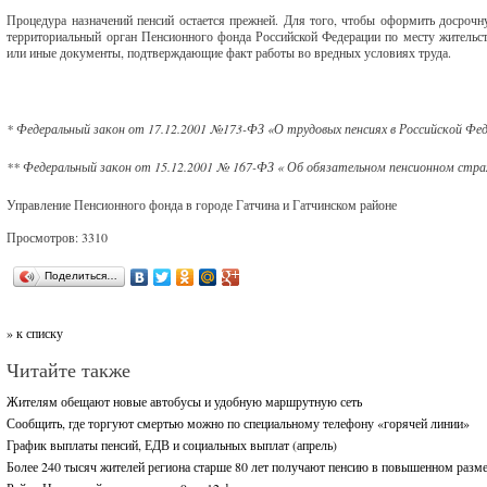
Процедура назначений пенсий остается прежней. Для того, чтобы оформить досроч
территориальный орган Пенсионного фонда Российской Федерации по месту жительс
или иные документы, подтверждающие факт работы во вредных условиях труда.
* Федеральный закон от 17.12.2001 №173-ФЗ «О трудовых пенсиях в Российской Фед
** Федеральный закон от 15.12.2001 № 167-ФЗ « Об обязательном пенсионном стра
Управление Пенсионного фонда в городе Гатчина и Гатчинском районе
Просмотров: 3310
Поделиться…
» к списку
Читайте также
Жителям обещают новые автобусы и удобную маршрутную сеть
Сообщить, где торгуют смертью можно по специальному телефону «горячей линии»
График выплаты пенсий, ЕДВ и социальных выплат (апрель)
Более 240 тысяч жителей региона старше 80 лет получают пенсию в повышенном разм