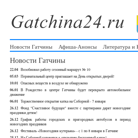
Новости Гатчины
Афиша-Анонсы
Литература и
Новости Гатчины
22.04
Возобновил работу сезонный маршрут № 10
05.03
Перинатальный центр приглашает на День открытых дверей!
10.01
Опасных веществ в воздухе не обнаружено
06.01
В Рождество в центре Гатчины будет перекрыто автомобильное
движение
06.01
Торжественное открытие катка на Соборной - 7 января
26.12
Фонд "Счастливое будущее" вместе с партнерами дарят новогодние
праздники детям!
26.12
График работы городских и пригородных автобусов в период
новогодних праздников
26.12
Фестиваль «Новогодняя кутерьма» - с 1 по 8 января в Гатчине
25.12
На Соборной готовится к открытию бесплатный каток!