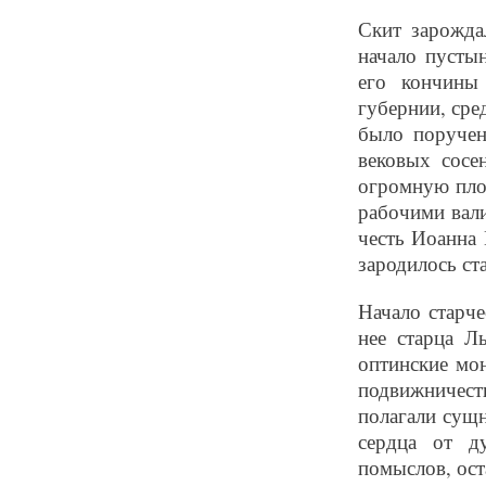
Скит зарожда
начало пусты
его кончины
губернии, сре
было поручен
вековых сосе
огромную пло
рабочими вали
честь Иоанна 
зародилось ст
Начало старч
нее старца Л
оптинские мо
подвижничеств
полагали сущ
сердца от д
помыслов, ост