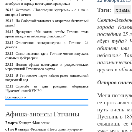
22 ноября 2013 
автобусов в период новогодних праздников
Тэги:
храма
26.12
Фестиваль «Новогодняя кутерьма» - с 1 по 8
января в Гатчине
Свято-Введен
25.12
На Соборной готовится к открытию бесплатный
каток!
города Козе
24.12
Дрозденко: "Мы хотим, чтобы Гатчина стала
последние 25
яркой звездой на небосводе Ленобласти"
едут туда? Ч
23.12
Отключение электроэнергии в Гатчине: 24
обители или
декабря
23.12
Стало известно, где в Гатчине можно запускать
небесное? Та
салюты и фейерверки
паломническ
23.12
Полная афиша новогодних и рождественских
церкви в обыч
мероприятий Гатчинского округа
13.12
В Гатчинском парке найден ранее неизвестный
подземный ход
Остров спасе
12.12
Стрельба на день рождения обернулась
"букетом" статей УК РФ
Меня потянуло
Все новости »
ее прославле
путь очень м
Афиша-анонсы Гатчины
Пустынь в 185
слышишь ее б
7 марта
Концерт "Моя весна"
с 1 по 8 января
Фестиваль «Новогодняя кутерьма»
участия к чел