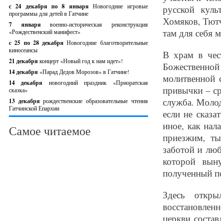
с 24 декабря по 8 января
Новогодние игровые
русской кул
программы для детей в Гатчине
Хомяков, Тютч
7 января
военно-историческая реконструкция
там для себя 
«Рождественский манифест»
c 25 по 28 декабря
Новогодние благотворительные
киносеансы
В храм в че
21 декабря
концерт «Новый год к нам идет»!
Божественной
14 декабря
«Парад Дедов Морозов» в Гатчине!
молитвенной 
14 декабря
новогодний праздник «Приоратская
привычки – ср
сказка»
служба. Моло
13 декабря
рождественские образовательные чтения
Гатчинской Епархии
если не сказа
иное, как на
Самое читаемое
приезжим, т
заботой и лю
которой выну
полученный по
Здесь откры
восстановлен
церкви состав