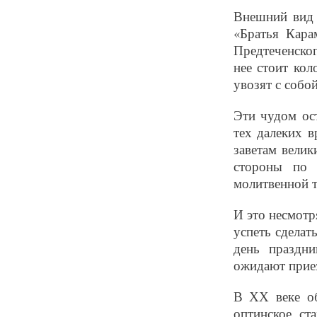
Внешний вид 
«Братья Кара
Предтеченског
нее стоит ко
увозят с собо
Эти чудом ос
тех далеких в
заветам вели
стороны по 
молитвенной т
И это несмотр
успеть сделат
день праздн
ожидают приез
В ХХ веке об
оптинское ст