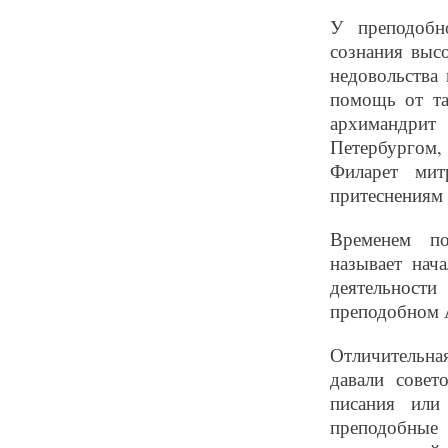
У преподобн
сознания выс
недовольства
помощь от та
архимандрит
Петербургом
Филарет мит
притеснениям 
Временем по
называет нач
деятельности
преподобном 
Отличительная
давали совет
писания или
преподобны