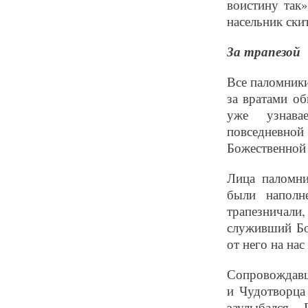
воистину так
насельник скит
За трапезой
Все паломники
за вратами об
уже узнавае
повседневно
Божественной 
Лица паломни
были наполн
трапезничали,
служивший Бо
от него на на
Сопровождавши
и Чудотворца
заулыбался.