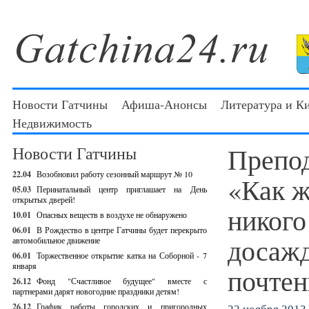
Новости Гатчины
Афиша-Анонсы
Литература и К
Недвижимость
Препо
Новости Гатчины
22.04
Возобновил работу сезонный маршрут № 10
«Как ж
05.03
Перинатальный центр приглашает на День
открытых дверей!
никого
10.01
Опасных веществ в воздухе не обнаружено
06.01
В Рождество в центре Гатчины будет перекрыто
досажд
автомобильное движение
06.01
Торжественное открытие катка на Соборной - 7
января
почтен
26.12
Фонд "Счастливое будущее" вместе с
партнерами дарят новогодние праздники детям!
26.12
График работы городских и пригородных