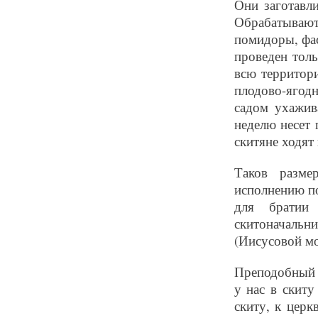
Они заготавл
Обрабатываю
помидоры, фас
проведен толь
всю территор
плодово-ягод
садом ухажив
неделю несет 
скитяне ходят 
Таков разме
исполнению п
для братии 
скитоначаль
(Иисусовой мо
Преподобный Н
у нас в скиту
скиту, к церк