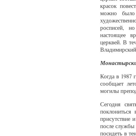
красок повес
можно было 
художественн
росписей, н
настоящее в
церквей. В те
Владимирский 
Монастырски
Когда в 1987 
сообщает лет
могилы препод
Сегодня свя
поклониться 
присутствие 
после службы 
посидеть в те