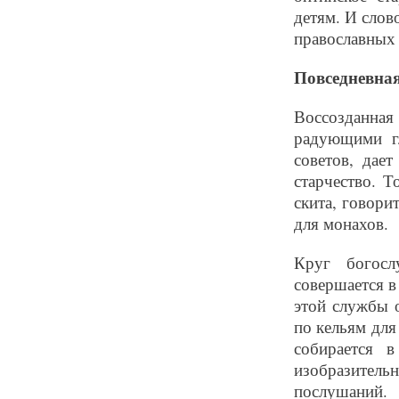
детям. И слов
православных 
Повседневная
Воссозданна
радующими г
советов, дае
старчество. 
скита, говори
для монахов.
Круг богосл
совершается в
этой службы 
по кельям для
собирается 
изобразитель
послушаний.