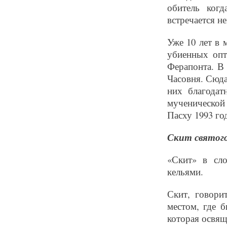
обитель когд
встречается н
Уже 10 лет в
убиенных опт
Ферапонта. В 
Часовня. Сюд
них благода
мученической
Пасху 1993 го
Скит святог
«Скит» в сл
кельями.
Скит, говор
местом, где б
которая освящ