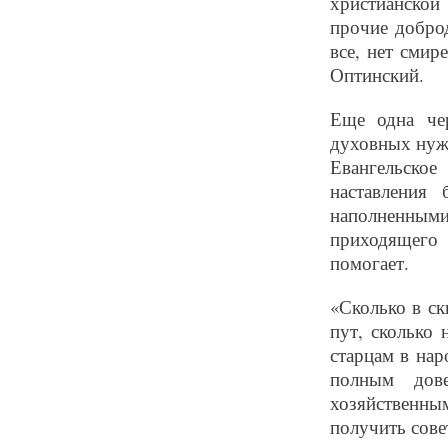
христианской
прочие доброд
все, нет смир
Оптинский.
Еще одна чер
духовных нужд
Евангельско
наставления
наполненными
приходящего 
помогает.
«Сколько в ск
пут, сколько 
старцам в нар
полным дов
хозяйственным
получить сове