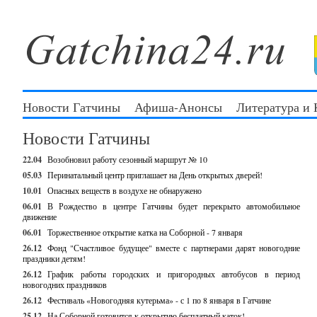
Новости Гатчины
Афиша-Анонсы
Литература и
Новости Гатчины
22.04
Возобновил работу сезонный маршрут № 10
05.03
Перинатальный центр приглашает на День открытых дверей!
10.01
Опасных веществ в воздухе не обнаружено
06.01
В Рождество в центре Гатчины будет перекрыто автомобильное
движение
06.01
Торжественное открытие катка на Соборной - 7 января
26.12
Фонд "Счастливое будущее" вместе с партнерами дарят новогодние
праздники детям!
26.12
График работы городских и пригородных автобусов в период
новогодних праздников
26.12
Фестиваль «Новогодняя кутерьма» - с 1 по 8 января в Гатчине
25.12
На Соборной готовится к открытию бесплатный каток!