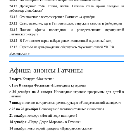
24.12
Дрозденко: "Мы хотим, чтобы Гатчина стала яркой звездой на
небосводе Ленобласти"
23.12
Отключение электроэнергии в Гатчине: 24 декабря
23.12
Стало известно, где в Гатчине можно запускать салюты и фейерверки
23.12
Полная афиша новогодних и рождественских мероприятий
Гатчинского округа
13.12
В Гатчинском парке найден ранее неизвестный подземный ход
12.12
Стрельба на день рождения обернулась "букетом" статей УК РФ
Все новости »
Афиша-анонсы Гатчины
7 марта
Концерт "Моя весна"
с 1 по 8 января
Фестиваль «Новогодняя кутерьма»
с 24 декабря по 8 января
Новогодние игровые программы для детей в
Гатчине
7 января
военно-историческая реконструкция «Рождественский манифест»
c 25 по 28 декабря
Новогодние благотворительные киносеансы
21 декабря
концерт «Новый год к нам идет»!
14 декабря
«Парад Дедов Морозов» в Гатчине!
14 декабря
новогодний праздник «Приоратская сказка»