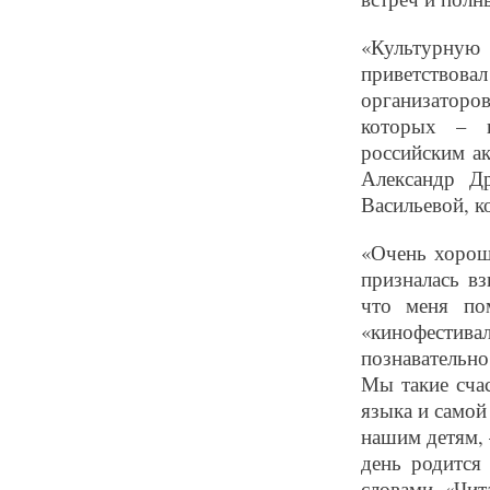
«Культурную
приветствовал
организаторов
которых – в
российским ак
Александр Др
Васильевой, к
«Очень хорошо
призналась вз
что меня по
«кинофестив
познавательно
Мы такие счас
языка и самой
нашим детям, –
день родится
словами «Чит