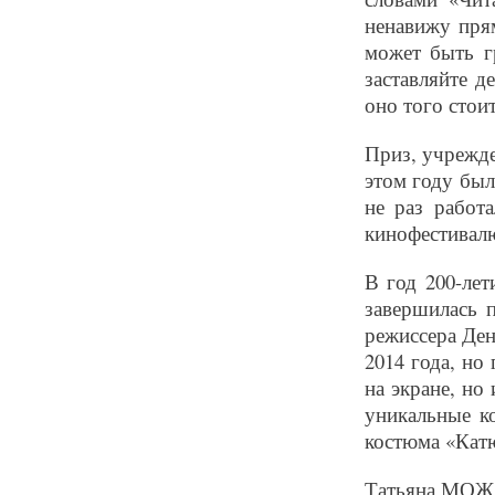
ненавижу прям
может быть г
заставляйте д
оно того стоит
Приз, учрежд
этом году бы
не раз работ
кинофестивал
В год 200-ле
завершилась 
режиссера Ден
2014 года, но
на экране, но
уникальные к
костюма «Кат
Татьяна МО