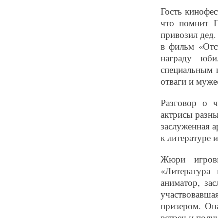
Гость кинофес
что помнит Г
привозил дед.
в фильм «Отс
награду юби
специальным 
отваги и муже
Разговор о ч
актрисы разны
заслуженная а
к литературе 
Жюри игров
«Литература 
аниматор, за
участвовавша
призером. Он
встреч и полн