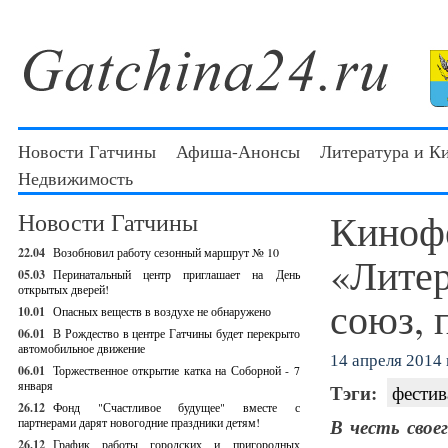
Новости Гатчины
Афиша-Анонсы
Литература и К
Недвижимость
Киноф
Новости Гатчины
22.04
Возобновил работу сезонный маршрут № 10
«Литер
05.03
Перинатальный центр приглашает на День
открытых дверей!
союз, 
10.01
Опасных веществ в воздухе не обнаружено
06.01
В Рождество в центре Гатчины будет перекрыто
автомобильное движение
14 апреля 2014 г
06.01
Торжественное открытие катка на Соборной - 7
января
Тэги:
фестив
26.12
Фонд "Счастливое будущее" вместе с
партнерами дарят новогодние праздники детям!
В честь сво
26.12
График работы городских и пригородных