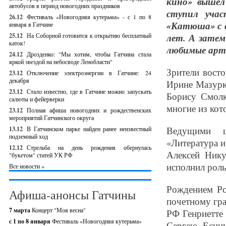
кино» вышел
автобусов в период новогодних праздников
ступил уча
26.12
Фестиваль «Новогодняя кутерьма» - с 1 по 8
«Катюша» с 
января в Гатчине
25.12
На Соборной готовится к открытию бесплатный
лет. А затем
каток!
любимые арт
24.12
Дрозденко: "Мы хотим, чтобы Гатчина стала
яркой звездой на небосводе Ленобласти"
Зрители вост
23.12
Отключение электроэнергии в Гатчине: 24
декабря
Ирине Мазурк
23.12
Стало известно, где в Гатчине можно запускать
Борису Смолк
салюты и фейерверки
многие из кот
23.12
Полная афиша новогодних и рождественских
мероприятий Гатчинского округа
Ведущими ц
13.12
В Гатчинском парке найден ранее неизвестный
подземный ход
«Литература и
12.12
Стрельба на день рождения обернулась
Алексей Нику
"букетом" статей УК РФ
исполнил роль
Все новости »
Рождением Ро
Афиша-анонсы Гатчины
почетному гр
7 марта
Концерт "Моя весна"
РФ Генриетте
с 1 по 8 января
Фестиваль «Новогодняя кутерьма»
Сергею Есин