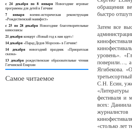
с 24 декабря по 8 января
Новогодние игровые
обращения ве
программы для детей в Гатчине
быстро отшути
7 января
военно-историческая реконструкция
«Рождественский манифест»
c 25 по 28 декабря
Новогодние благотворительные
Затем все вы
киносеансы
администрац
21 декабря
концерт «Новый год к нам идет»!
кинофестивал
14 декабря
«Парад Дедов Морозов» в Гатчине!
кинофестиваль
14 декабря
новогодний праздник «Приоратская
сказка»
уровень». «Г
13 декабря
рождественские образовательные чтения
поверили…, а
Гатчинской Епархии
Ягибекова. «О
третьесортны
Самое читаемое
С.Н. Есин, уж
«Литературы 
фестиваля и 
всех: Даниила
журналистов
кинофестивал
«столько лет т