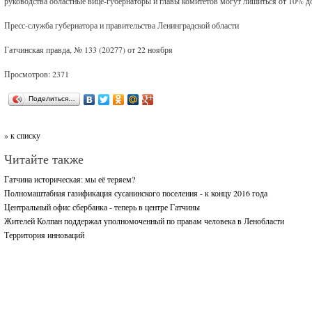
руководства областные вице-губернаторы и главы комитетов могут лишиться от 10% 
Пресс-служба губернатора и правительства Ленинградской области
Гатчинская правда, № 133 (20277) от 22 ноября
Просмотров: 2371
Поделиться…
» к списку
Читайте также
Гатчина историческая: мы её теряем?
Полномаштабная газификация сусанинского поселения - к концу 2016 года
Центральный офис сбербанка - теперь в центре Гатчины
Жителей Колпан поддержал уполномоченный по правам человека в Ленобласти
Территория инноваций