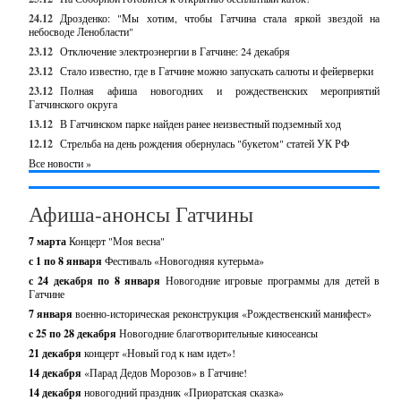
24.12
Дрозденко: "Мы хотим, чтобы Гатчина стала яркой звездой на
небосводе Ленобласти"
23.12
Отключение электроэнергии в Гатчине: 24 декабря
23.12
Стало известно, где в Гатчине можно запускать салюты и фейерверки
23.12
Полная афиша новогодних и рождественских мероприятий
Гатчинского округа
13.12
В Гатчинском парке найден ранее неизвестный подземный ход
12.12
Стрельба на день рождения обернулась "букетом" статей УК РФ
Все новости »
Афиша-анонсы Гатчины
7 марта
Концерт "Моя весна"
с 1 по 8 января
Фестиваль «Новогодняя кутерьма»
с 24 декабря по 8 января
Новогодние игровые программы для детей в
Гатчине
7 января
военно-историческая реконструкция «Рождественский манифест»
c 25 по 28 декабря
Новогодние благотворительные киносеансы
21 декабря
концерт «Новый год к нам идет»!
14 декабря
«Парад Дедов Морозов» в Гатчине!
14 декабря
новогодний праздник «Приоратская сказка»