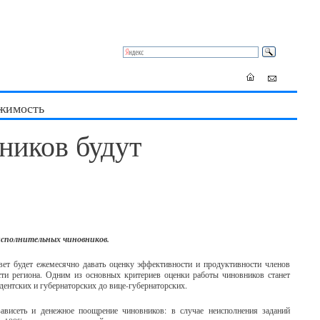
жимость
ников будут
исполнительных чиновников.
вет будет ежемесячно давать оценку эффективности и продуктивности членов
сти региона. Одним из основных критериев оценки работы чиновников станет
идентских и губернаторских до вице-губернаторских.
ависеть и денежное поощрение чиновников: в случае неисполнения заданий