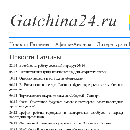
Новости Гатчины
Афиша-Анонсы
Литература и
Новости Гатчины
22.04
Возобновил работу сезонный маршрут № 10
05.03
Перинатальный центр приглашает на День открытых дверей!
10.01
Опасных веществ в воздухе не обнаружено
06.01
В Рождество в центре Гатчины будет перекрыто автомобильное
движение
06.01
Торжественное открытие катка на Соборной - 7 января
26.12
Фонд "Счастливое будущее" вместе с партнерами дарят новогодние
праздники детям!
26.12
График работы городских и пригородных автобусов в период
новогодних праздников
26.12
Фестиваль «Новогодняя кутерьма» - с 1 по 8 января в Гатчине
25.12
На Соборной готовится к открытию бесплатный каток!