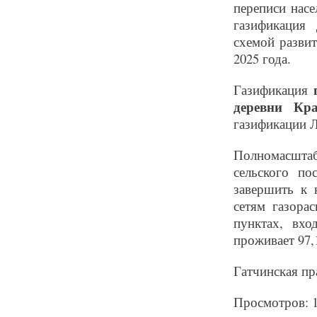
переписи насе
газификация 
схемой разви
2025 года.
Газификация
деревни Кр
газификации Л
Полномасшта
сельского по
завершить к 
сетям газора
пунктах, вхо
проживает 97,
Гатчинская пр
Просмотров: 