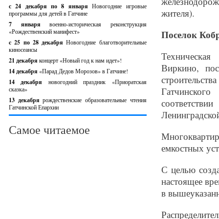
железнодорож
с 24 декабря по 8 января
Новогодние игровые
жителя).
программы для детей в Гатчине
7 января
военно-историческая реконструкция
«Рождественский манифест»
Поселок Коб
c 25 по 28 декабря
Новогодние благотворительные
киносеансы
Техническая
21 декабря
концерт «Новый год к нам идет»!
Виркино, по
14 декабря
«Парад Дедов Морозов» в Гатчине!
строительст
14 декабря
новогодний праздник «Приоратская
сказка»
Гатчинского
13 декабря
рождественские образовательные чтения
соответстви
Гатчинской Епархии
Ленинградской
Самое читаемое
Многокварти
емкостных уст
С целью созд
настоящее вр
в вышеуказан
Распределите