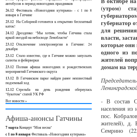
В октябре н
автобусов в период новогодних праздников
(утром) ст
26.12
Фестиваль «Новогодняя кутерьма» - с 1 по 8
губернатор
января в Гатчине
губернатор о
25.12
На Соборной готовится к открытию бесплатный
каток!
для решения
24.12
Дрозденко: "Мы хотим, чтобы Гатчина стала
власти, заст
яркой звездой на небосводе Ленобласти"
которые они 
23.12
Отключение электроэнергии в Гатчине: 24
декабря
одного из п
23.12
Стало известно, где в Гатчине можно запускать
жителей вопр
салюты и фейерверки
домам на тер
23.12
Полная афиша новогодних и рождественских
мероприятий Гатчинского округа
13.12
В Гатчинском парке найден ранее неизвестный
Председател
подземный ход
Ленинградской
12.12
Стрельба на день рождения обернулась
"букетом" статей УК РФ
- В состав С
Все новости »
населения из 
пос. Кобрало
Афиша-анонсы Гатчины
жителей), д. 
7 марта
Концерт "Моя весна"
Семрино (22
с 1 по 8 января
Фестиваль «Новогодняя кутерьма»