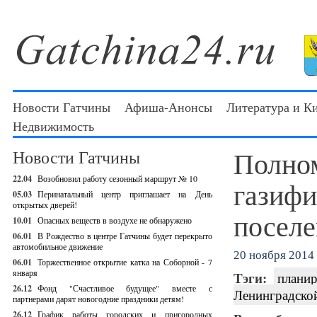
Новости Гатчины
Афиша-Анонсы
Литература и К
Недвижимость
Полно
Новости Гатчины
22.04
Возобновил работу сезонный маршрут № 10
газифи
05.03
Перинатальный центр приглашает на День
открытых дверей!
поселе
10.01
Опасных веществ в воздухе не обнаружено
06.01
В Рождество в центре Гатчины будет перекрыто
автомобильное движение
20 ноября 2014 
06.01
Торжественное открытие катка на Соборной - 7
января
Тэги:
планир
26.12
Фонд "Счастливое будущее" вместе с
Ленинградской
партнерами дарят новогодние праздники детям!
26.12
График работы городских и пригородных