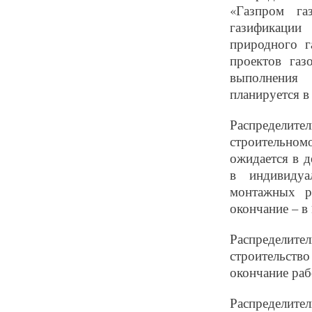
«Газпром га
газификации
природного г
проектов газ
выполнения 
планируется в 
Распределите
строительномо
ожидается в д
в индивидуа
монтажных р
окончание – в 
Распределите
строительств
окончание раб
Распределит