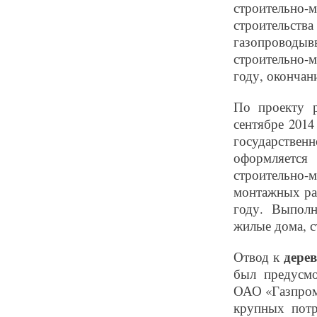
строительно
строительств
газопроводыв
строительно-м
году, окончани
По проекту р
сентябре 201
государствен
оформляется
строительно
монтажных раб
году. Выполн
жилые дома, с
дере
Отвод к
был предусмо
ОАО «Газпром
крупных потр