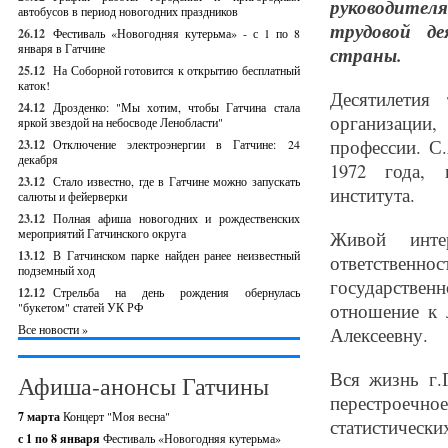
руководител
автобусов в период новогодних праздников
трудовой де
26.12
Фестиваль «Новогодняя кутерьма» - с 1 по 8
января в Гатчине
страны.
25.12
На Соборной готовится к открытию бесплатный
каток!
Десятилетия
24.12
Дрозденко: "Мы хотим, чтобы Гатчина стала
организации
яркой звездой на небосводе Ленобласти"
профессии. С.
23.12
Отключение электроэнергии в Гатчине: 24
декабря
1972 года, 
23.12
Стало известно, где в Гатчине можно запускать
института.
салюты и фейерверки
23.12
Полная афиша новогодних и рождественских
мероприятий Гатчинского округа
Живой интер
13.12
В Гатчинском парке найден ранее неизвестный
ответствен
подземный ход
государствен
12.12
Стрельба на день рождения обернулась
отношение к 
"букетом" статей УК РФ
Все новости »
Алексеевну.
Вся жизнь г.
Афиша-анонсы Гатчины
перестроечно
7 марта
Концерт "Моя весна"
статистически
с 1 по 8 января
Фестиваль «Новогодняя кутерьма»