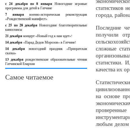
экономическо
с 24 декабря по 8 января
Новогодние игровые
статистиков н
программы для детей в Гатчине
города, район
7 января
военно-историческая реконструкция
«Рождественский манифест»
c 25 по 28 декабря
Новогодние благотворительные
Последние че
киносеансы
получили от
21 декабря
концерт «Новый год к нам идет»!
сельскохозяйс
14 декабря
«Парад Дедов Морозов» в Гатчине!
сложные стат
14 декабря
новогодний праздник «Приоратская
сказка»
организовыва
13 декабря
рождественские образовательные чтения
статистики. 
Гатчинской Епархии
качества их о
Самое читаемое
Статистическ
цивилизованн
на основе пр
экономическ
проверенны
инструментар
любым делом 