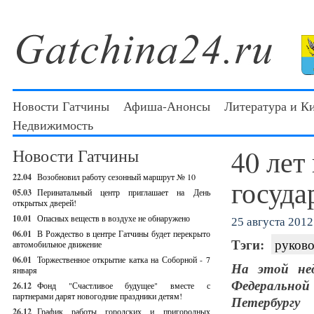
Новости Гатчины
Афиша-Анонсы
Литература и К
Недвижимость
40 лет
Новости Гатчины
22.04
Возобновил работу сезонный маршрут № 10
госуда
05.03
Перинатальный центр приглашает на День
открытых дверей!
10.01
Опасных веществ в воздухе не обнаружено
25 августа 2012 
06.01
В Рождество в центре Гатчины будет перекрыто
Тэги:
руково
автомобильное движение
06.01
Торжественное открытие катка на Соборной - 7
На этой нед
января
Федерально
26.12
Фонд "Счастливое будущее" вместе с
партнерами дарят новогодние праздники детям!
Петербургу
26.12
График работы городских и пригородных