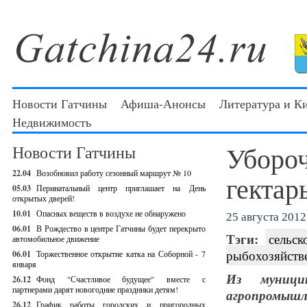
Новости Гатчины
Афиша-Анонсы
Литература и К
Недвижимость
Убороч
Новости Гатчины
22.04
Возобновил работу сезонный маршрут № 10
гектар
05.03
Перинатальный центр приглашает на День
открытых дверей!
10.01
Опасных веществ в воздухе не обнаружено
25 августа 2012 
06.01
В Рождество в центре Гатчины будет перекрыто
Тэги:
сельск
автомобильное движение
рыбохозяйств
06.01
Торжественное открытие катка на Соборной - 7
января
Из муници
26.12
Фонд "Счастливое будущее" вместе с
партнерами дарят новогодние праздники детям!
агропромышл
26.12
График работы городских и пригородных