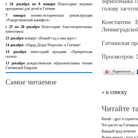
зерносенажа (
с 24 декабря по 8 января
Новогодние игровые
голову загото
программы для детей в Гатчине
7 января
военно-историческая реконструкция
«Рождественский манифест»
Константин 
c 25 по 28 декабря
Новогодние благотворительные
Ленинградской
киносеансы
21 декабря
концерт «Новый год к нам идет»!
Гатчинская пра
14 декабря
«Парад Дедов Морозов» в Гатчине!
14 декабря
новогодний праздник «Приоратская
Просмотров: 
сказка»
13 декабря
рождественские образовательные чтения
Гатчинской Епархии
Поделиться…
Самое читаемое
» к списку
Читайте т
Китай - друг и стратег
Что растет на Гатчинск
Каждый труд почётен!
Всему начало - плуг и 