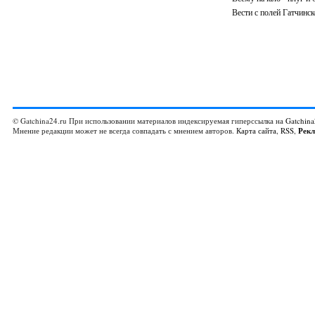
Вести с полей Гатчинск
© Gatchina24.ru При использовании материалов индексируемая гиперссылка на
Gatchina
Мнение редакции может не всегда совпадать с мнением авторов.
Карта сайта
,
RSS
,
Рек