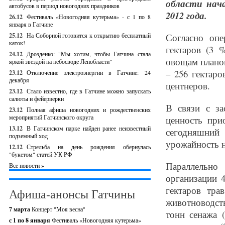
области нач
автобусов в период новогодних праздников
2012 года.
26.12
Фестиваль «Новогодняя кутерьма» - с 1 по 8
января в Гатчине
25.12
На Соборной готовится к открытию бесплатный
Согласно оп
каток!
гектаров (3 
24.12
Дрозденко: "Мы хотим, чтобы Гатчина стала
овощам плано
яркой звездой на небосводе Ленобласти"
– 256 гектар
23.12
Отключение электроэнергии в Гатчине: 24
декабря
центнеров.
23.12
Стало известно, где в Гатчине можно запускать
салюты и фейерверки
В связи с з
23.12
Полная афиша новогодних и рождественских
мероприятий Гатчинского округа
ценность при
13.12
В Гатчинском парке найден ранее неизвестный
сегодняшний
подземный ход
урожайность н
12.12
Стрельба на день рождения обернулась
"букетом" статей УК РФ
Параллельно
Все новости »
организации 
гектаров тр
Афиша-анонсы Гатчины
животноводств
7 марта
Концерт "Моя весна"
тонн сенажа 
с 1 по 8 января
Фестиваль «Новогодняя кутерьма»