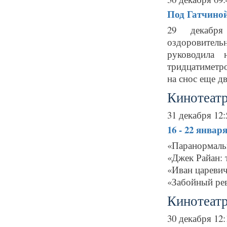
Под Гатчиной
29 декабря
оздоровител
руководила 
тридцатиметр
на снос еще дв
Кинотеатр
31 декабря 12:
16 - 22 январ
«Паранормальн
«Джек Райан: 
«Иван царевич
«Забойный ре
Кинотеат
30 декабря 12: