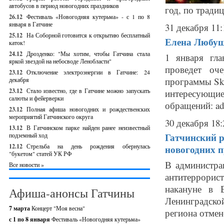
автобусов в период новогодних праздников
год, по тради
26.12
Фестиваль «Новогодняя кутерьма» - с 1 по 8
января в Гатчине
31 декабря 11:
25.12
На Соборной готовится к открытию бесплатный
Елена Любушк
каток!
24.12
Дрозденко: "Мы хотим, чтобы Гатчина стала
1 января гл
яркой звездой на небосводе Ленобласти"
проведет оч
23.12
Отключение электроэнергии в Гатчине: 24
программы Sky
декабря
23.12
Стало известно, где в Гатчине можно запускать
интересующи
салюты и фейерверки
обращений: ad
23.12
Полная афиша новогодних и рождественских
мероприятий Гатчинского округа
30 декабря 18:
13.12
В Гатчинском парке найден ранее неизвестный
Гатчинский р
подземный ход
12.12
Стрельба на день рождения обернулась
новогодних 
"букетом" статей УК РФ
В администра
Все новости »
антитеррорис
накануне в 
Афиша-анонсы Гатчины
Ленинградско
7 марта
Концерт "Моя весна"
региона отмен
с 1 по 8 января
Фестиваль «Новогодняя кутерьма»