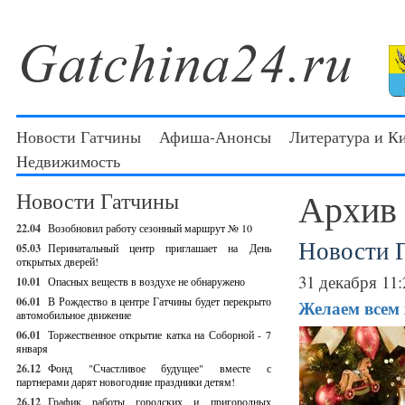
Новости Гатчины
Афиша-Анонсы
Литература и К
Недвижимость
Архив
Новости Гатчины
22.04
Возобновил работу сезонный маршрут № 10
Новости 
05.03
Перинатальный центр приглашает на День
открытых дверей!
31 декабря 11:
10.01
Опасных веществ в воздухе не обнаружено
06.01
В Рождество в центре Гатчины будет перекрыто
Желаем всем 
автомобильное движение
06.01
Торжественное открытие катка на Соборной - 7
января
26.12
Фонд "Счастливое будущее" вместе с
партнерами дарят новогодние праздники детям!
26.12
График работы городских и пригородных