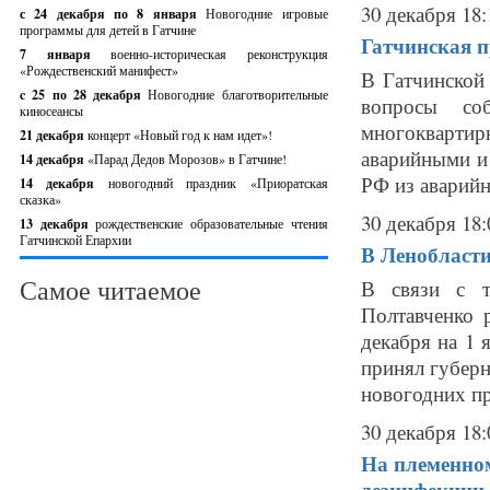
30 декабря 18:
с 24 декабря по 8 января
Новогодние игровые
программы для детей в Гатчине
Гатчинская п
7 января
военно-историческая реконструкция
«Рождественский манифест»
В Гатчинской
c 25 по 28 декабря
Новогодние благотворительные
вопросы со
киносеансы
многокварт
21 декабря
концерт «Новый год к нам идет»!
аварийными и
14 декабря
«Парад Дедов Морозов» в Гатчине!
РФ из аварийн
14 декабря
новогодний праздник «Приоратская
сказка»
30 декабря 18:
13 декабря
рождественские образовательные чтения
Гатчинской Епархии
В Ленобласти
Самое читаемое
В связи с т
Полтавченко 
декабря на 1 
принял губерн
новогодних пр
30 декабря 18:
На племенном
дезинфекции