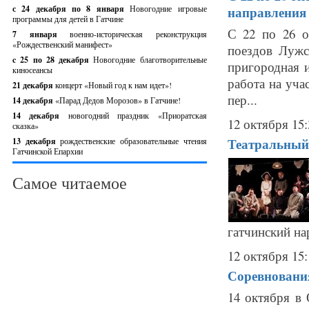
с 24 декабря по 8 января
Новогодние игровые
направления
программы для детей в Гатчине
С 22 по 26 о
7 января
военно-историческая реконструкция
«Рождественский манифест»
поездов Лужс
c 25 по 28 декабря
Новогодние благотворительные
пригородная 
киносеансы
работа на уча
21 декабря
концерт «Новый год к нам идет»!
пер...
14 декабря
«Парад Дедов Морозов» в Гатчине!
14 декабря
новогодний праздник «Приоратская
12 октября 15:
сказка»
Театральный 
13 декабря
рождественские образовательные чтения
Гатчинской Епархии
Самое читаемое
гатчинский на
12 октября 15:
Соревнования
14 октября в