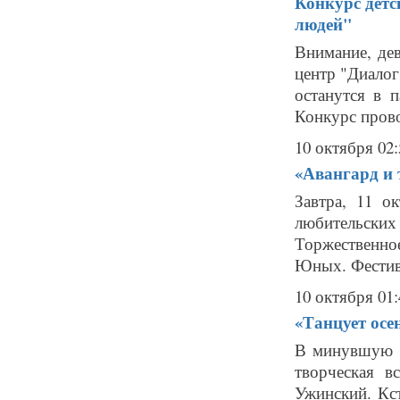
Конкурс детс
людей"
Внимание, де
центр "Диалог
останутся в п
Конкурс прово
10 октября 02:
«Авангард и 
Завтра, 11 о
любительски
Торжественное
Юных. Фестива
10 октября 01:
«Танцует осе
В минувшую с
творческая в
Ужинский. Кст