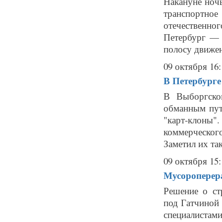
Накануне ноч
транспортно
отечественно
Петербург — 
полосу движен
09 октября 16:
В Петербурге
В Выборгско
обманным пут
"карт-клоны"
коммерческог
Заметил их так
09 октября 15:
Мусороперера
Решение о ст
под Гатчиной 
специалистами