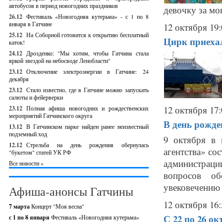
автобусов в период новогодних праздников
девочку за мо
26.12
Фестиваль «Новогодняя кутерьма» - с 1 по 8
января в Гатчине
12 октября 19:
25.12
На Соборной готовится к открытию бесплатный
Цирк приеха
каток!
24.12
Дрозденко: "Мы хотим, чтобы Гатчина стала
яркой звездой на небосводе Ленобласти"
23.12
Отключение электроэнергии в Гатчине: 24
декабря
23.12
Стало известно, где в Гатчине можно запускать
салюты и фейерверки
12 октября 17:
23.12
Полная афиша новогодних и рождественских
мероприятий Гатчинского округа
В день рожде
13.12
В Гатчинском парке найден ранее неизвестный
подземный ход
9 октября в 
12.12
Стрельба на день рождения обернулась
агентства» со
"букетом" статей УК РФ
администрац
Все новости »
вопросов об
увековечению 
Афиша-анонсы Гатчины
12 октября 16:
7 марта
Концерт "Моя весна"
С 22 по 26 о
с 1 по 8 января
Фестиваль «Новогодняя кутерьма»