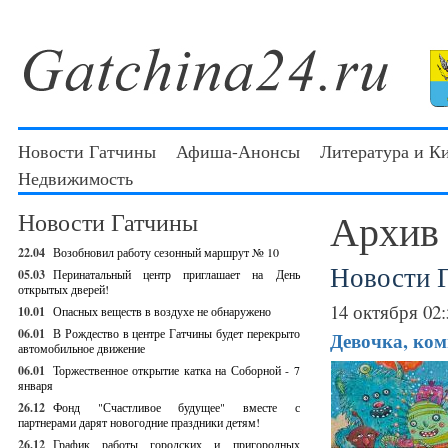
Новости Гатчины
Афиша-Анонсы
Литература и К
Недвижимость
Архив
Новости Гатчины
22.04
Возобновил работу сезонный маршрут № 10
Новости 
05.03
Перинатальный центр приглашает на День
открытых дверей!
14 октября 02:
10.01
Опасных веществ в воздухе не обнаружено
06.01
В Рождество в центре Гатчины будет перекрыто
Девочка, ком
автомобильное движение
06.01
Торжественное открытие катка на Соборной - 7
января
26.12
Фонд "Счастливое будущее" вместе с
партнерами дарят новогодние праздники детям!
26.12
График работы городских и пригородных