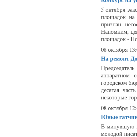
5 октября зак
площадок на
признан нес
Напомним, цен
площадок - Нов
08 октября 13:
На ремонт До
Председател
аппаратном 
городском бюд
десятая част
некоторые гор
08 октября 12:
Юные гатчин
В минувшую п
молодой писа