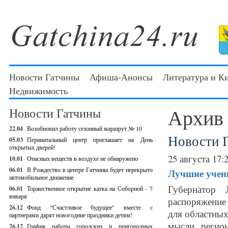
Новости Гатчины
Афиша-Анонсы
Литература и К
Недвижимость
Архив
Новости Гатчины
22.04
Возобновил работу сезонный маршрут № 10
Новости 
05.03
Перинатальный центр приглашает на День
открытых дверей!
25 августа 17:
10.01
Опасных веществ в воздухе не обнаружено
06.01
В Рождество в центре Гатчины будет перекрыто
Лучшие учены
автомобильное движение
Губернатор 
06.01
Торжественное открытие катка на Соборной - 7
января
распоряжение
26.12
Фонд "Счастливое будущее" вместе с
для областных
партнерами дарят новогодние праздники детям!
мысли регио
26.12
График работы городских и пригородных