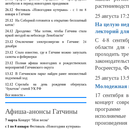
автобусов в период новогодних праздников
растениеводств
26.12
Фестиваль «Новогодняя кутерьма» - с 1 по 8
января в Гатчине
25 августа 17:
25.12
На Соборной готовится к открытию бесплатный
На целую нед
каток!
лекторий для
24.12
Дрозденко: "Мы хотим, чтобы Гатчина стала
яркой звездой на небосводе Ленобласти"
С 4-8 сентяб
23.12
Отключение электроэнергии в Гатчине: 24
области для 
декабря
23.12
Стало известно, где в Гатчине можно запускать
проходить тре
салюты и фейерверки
законодательс
23.12
Полная афиша новогодних и рождественских
Росреестра, Ф
мероприятий Гатчинского округа
13.12
В Гатчинском парке найден ранее неизвестный
25 августа 13:
подземный ход
12.12
Стрельба на день рождения обернулась
Молодежная 
"букетом" статей УК РФ
17 сентября 
Все новости »
концерт сов
программе 
Афиша-анонсы Гатчины
исполняемые 
7 марта
Концерт "Моя весна"
произведения .
с 1 по 8 января
Фестиваль «Новогодняя кутерьма»