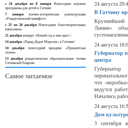
24 августа 20:
с 24 декабря по 8 января
Новогодние игровые
программы для детей в Гатчине
В Гатчину п
7 января
военно-историческая реконструкция
«Рождественский манифест»
Крупнейший 
c 25 по 28 декабря
Новогодние благотворительные
Линии» объ
киносеансы
густонаселенн
21 декабря
концерт «Новый год к нам идет»!
14 декабря
«Парад Дедов Морозов» в Гатчине!
24 августа 18:
14 декабря
новогодний праздник «Приоратская
Губернатор п
сказка»
центра
13 декабря
рождественские образовательные чтения
Гатчинской Епархии
Губернатор 
Самое читаемое
перинатально
что «коробка
ведутся рабо
Начались рабо
24 августа 16:
Дом культур
3 сентября 