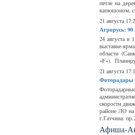
петле на дере
капюшоном, св
21 августа 17:
Агрорусь: 90
24 августа в
выставке-яр
области (Санк
«F»). Планиру
21 августа 17:
Фоторадары в
Фоторадарн
администрат
скорости движ
районе ЛО на 
г.Гатчина: пр.
Афиша-А