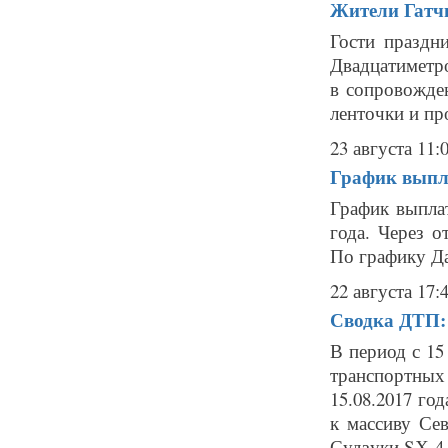
Жители Гатч
Гости праздн
Двадцатиметро
в сопровожде
ленточки и пр
23 августа 11:
График выпл
График выпла
года. Через о
По графику Дат
22 августа 17:
Сводка ДТП: 
В период с 15
транспортных 
15.08.2017 го
к массиву Се
Судзуки SХ-4 с