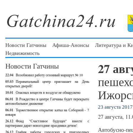
Новости Гатчины
Афиша-Анонсы
Литература и К
Недвижимость
27 авг
Новости Гатчины
22.04
Возобновил работу сезонный маршрут № 10
пешехо
05.03
Перинатальный центр приглашает на День
открытых дверей!
Ижорс
10.01
Опасных веществ в воздухе не обнаружено
06.01
В Рождество в центре Гатчины будет перекрыто
автомобильное движение
23 августа 2017 
06.01
Торжественное открытие катка на Соборной - 7
января
27 августа, 11.
26.12
Фонд "Счастливое будущее" вместе с
партнерами дарят новогодние праздники детям!
Автобусно-пе
26.12
График работы городских и пригородных