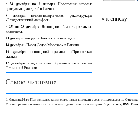
с 24 декабря по 8 января
Новогодние игровые
программы для детей в Гатчине
7 января
военно-историческая реконструкция
» к списку
«Рождественский манифест»
c 25 по 28 декабря
Новогодние благотворительные
киносеансы
21 декабря
концерт «Новый год к нам идет»!
14 декабря
«Парад Дедов Морозов» в Гатчине!
14 декабря
новогодний праздник «Приоратская
сказка»
13 декабря
рождественские образовательные чтения
Гатчинской Епархии
Самое читаемое
© Gatchina24.ru При использовании материалов индексируемая гиперссылка на
Gatchina
Мнение редакции может не всегда совпадать с мнением авторов.
Карта сайта
,
RSS
,
Рек