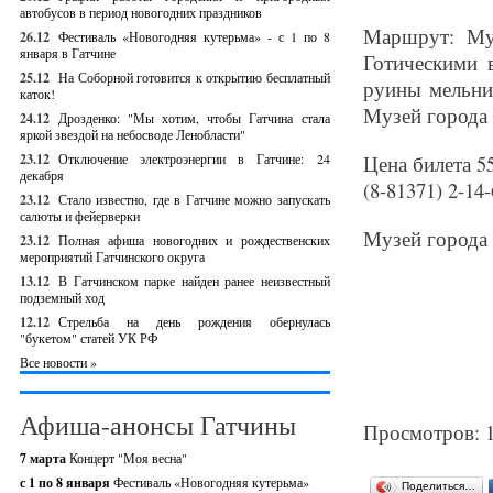
автобусов в период новогодних праздников
Маршрут: Му
26.12
Фестиваль «Новогодняя кутерьма» - с 1 по 8
января в Гатчине
Готическими 
25.12
На Соборной готовится к открытию бесплатный
руины мельни
каток!
Музей города
24.12
Дрозденко: "Мы хотим, чтобы Гатчина стала
яркой звездой на небосводе Ленобласти"
23.12
Отключение электроэнергии в Гатчине: 24
Цена билета 5
декабря
(8-81371) 2-14-
23.12
Стало известно, где в Гатчине можно запускать
салюты и фейерверки
Музей города 
23.12
Полная афиша новогодних и рождественских
мероприятий Гатчинского округа
13.12
В Гатчинском парке найден ранее неизвестный
подземный ход
12.12
Стрельба на день рождения обернулась
"букетом" статей УК РФ
Все новости »
Афиша-анонсы Гатчины
Просмотров: 
7 марта
Концерт "Моя весна"
с 1 по 8 января
Фестиваль «Новогодняя кутерьма»
Поделиться…