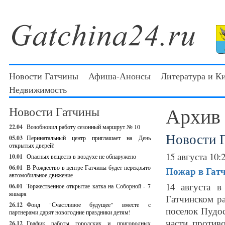
Новости Гатчины
Афиша-Анонсы
Литература и К
Недвижимость
Архив
Новости Гатчины
22.04
Возобновил работу сезонный маршрут № 10
Новости 
05.03
Перинатальный центр приглашает на День
открытых дверей!
15 августа 10:
10.01
Опасных веществ в воздухе не обнаружено
06.01
В Рождество в центре Гатчины будет перекрыто
Пожар в Гатч
автомобильное движение
14 августа 
06.01
Торжественное открытие катка на Соборной - 7
января
Гатчинском р
26.12
Фонд "Счастливое будущее" вместе с
поселок Пудос
партнерами дарят новогодние праздники детям!
части против
26.12
График работы городских и пригородных