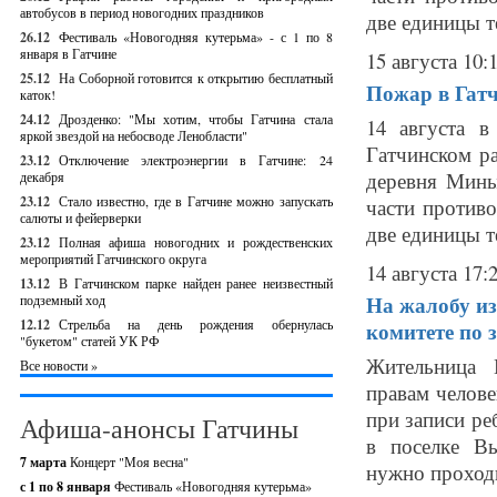
автобусов в период новогодних праздников
две единицы т
26.12
Фестиваль «Новогодняя кутерьма» - с 1 по 8
января в Гатчине
15 августа 10:
25.12
На Соборной готовится к открытию бесплатный
Пожар в Гат
каток!
24.12
Дрозденко: "Мы хотим, чтобы Гатчина стала
14 августа 
яркой звездой на небосводе Ленобласти"
Гатчинском р
23.12
Отключение электроэнергии в Гатчине: 24
деревня Мины
декабря
23.12
Стало известно, где в Гатчине можно запускать
части против
салюты и фейерверки
две единицы т
23.12
Полная афиша новогодних и рождественских
мероприятий Гатчинского округа
14 августа 17:
13.12
В Гатчинском парке найден ранее неизвестный
На жалобу из
подземный ход
12.12
Стрельба на день рождения обернулась
комитете по 
"букетом" статей УК РФ
Жительница 
Все новости »
правам челов
при записи ре
Афиша-анонсы Гатчины
в поселке Вы
7 марта
Концерт "Моя весна"
нужно проходи
с 1 по 8 января
Фестиваль «Новогодняя кутерьма»