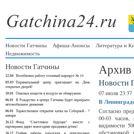
Новости Гатчины
Афиша-Анонсы
Литература и К
Недвижимость
Архив
Новости Гатчины
22.04
Возобновил работу сезонный маршрут № 10
Новости 
05.03
Перинатальный центр приглашает на День
открытых дверей!
07 июля 23:37
10.01
Опасных веществ в воздухе не обнаружено
06.01
В Рождество в центре Гатчины будет перекрыто
В Ленинградс
автомобильное движение
Согласно пре
06.01
Торжественное открытие катка на Соборной - 7
января
00-03 часов,
26.12
Фонд "Счастливое будущее" вместе с
видимости 50
партнерами дарят новогодние праздники детям!
обстановкой
26.12
График работы городских и пригородных