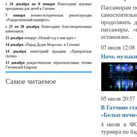
с 24 декабря по 8 января
Новогодние игровые
Пассажирам п
программы для детей в Гатчине
самостоятель
7 января
военно-историческая реконструкция
«Рождественский манифест»
продолжить д
c 25 по 28 декабря
Новогодние благотворительные
пассажиры, «
киносеансы
остановлен...
21 декабря
концерт «Новый год к нам идет»!
14 декабря
«Парад Дедов Морозов» в Гатчине!
07 июля 12:08
14 декабря
новогодний праздник «Приоратская
Ночь музыки:
сказка»
13 декабря
рождественские образовательные чтения
Гатчинской Епархии
Самое читаемое
05 июля 20:57
В Гатчине ст
«Белые ночи
4 июля в ФО
турнира по ба