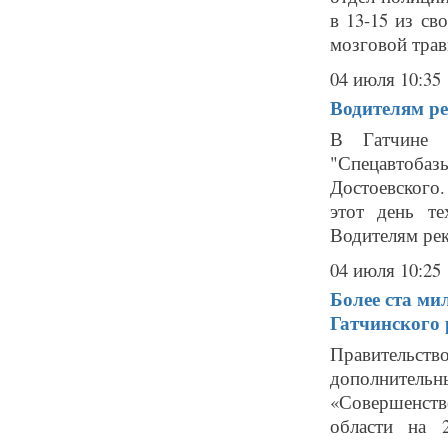
в 13-15 из св
мозговой трав
04 июля 10:35
Водителям р
В Гатчине 
"Спецавтобаз
Достоевского.
этот день т
Водителям рек.
04 июля 10:25
Более ста ми
Гатчинского
Правительст
дополнител
«Совершенст
области на 