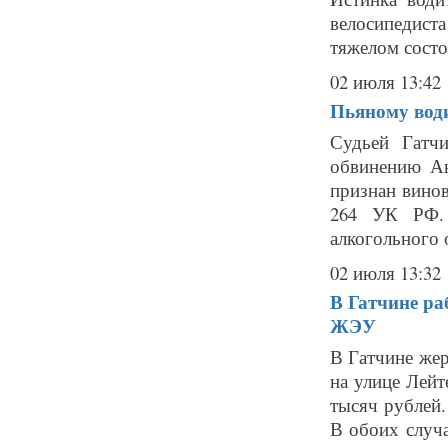
велосипедист
тяжелом состо
02 июля 13:42
Пьяному води
Судьей Гатчи
обвинению Ан
признан винов
264 УК РФ. 
алкогольного 
02 июля 13:32
В Гатчине ра
ЖЭУ
В Гатчине же
на улице Лей
тысяч рублей.
В обоих случ