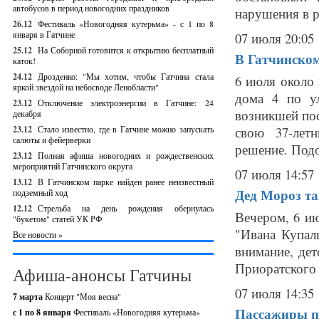
автобусов в период новогодних праздников
нарушения в ра
26.12
Фестиваль «Новогодняя кутерьма» - с 1 по 8
января в Гатчине
07 июля 20:05
25.12
На Соборной готовится к открытию бесплатный
В Гатчинском
каток!
24.12
Дрозденко: "Мы хотим, чтобы Гатчина стала
6 июля около 
яркой звездой на небосводе Ленобласти"
дома 4 по у
23.12
Отключение электроэнергии в Гатчине: 24
возникшей пос
декабря
23.12
Стало известно, где в Гатчине можно запускать
свою 37-лет
салюты и фейерверки
решение. Подо
23.12
Полная афиша новогодних и рождественских
мероприятий Гатчинского округа
07 июля 14:57
13.12
В Гатчинском парке найден ранее неизвестный
Дед Мороз та
подземный ход
12.12
Стрельба на день рождения обернулась
Вечером, 6 и
"букетом" статей УК РФ
"Ивана Купал
Все новости »
внимание, дет
Приоратского 
Афиша-анонсы Гатчины
07 июля 14:35
7 марта
Концерт "Моя весна"
Пассажиры п
с 1 по 8 января
Фестиваль «Новогодняя кутерьма»