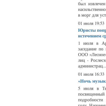
был извлече
насильственно
в морг для уст
01 июля 19:53
Юристы попро
истечением с
1 июля в Ар
заседание по
ООО «Лесное».
лиц - Рослесх
администрац..
01 июля 16:33
«Ночь музыки
5 июля в Те
посвященный 
подробности 
году. Напомним