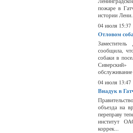
Ленинградск
пожаре в Гат
истории Лени.
04 июля 15:37
Отловом соб
Заместитель
сообщила, чт
собаки в пос
Сиверский»
обслуживание 
04 июля 13:47
Виадук в Гат
Правительств
объезда на в
переправу теп
институт ОА
коррек...