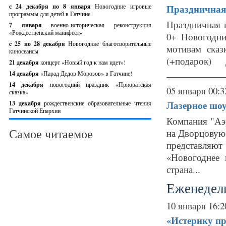
с 24 декабря по 8 января
Новогодние игровые
Праздничная 
программы для детей в Гатчине
Праздничная п
7 января
военно-историческая реконструкция
«Рождественский манифест»
0+ Новогодни
c 25 по 28 декабря
Новогодние благотворительные
мотивам сказ
киносеансы
(+подарок)
21 декабря
концерт «Новый год к нам идет»!
_____________
14 декабря
«Парад Дедов Морозов» в Гатчине!
14 декабря
новогодний праздник «Приоратская
05 января 00:3
сказка»
Лазерное шоу
13 декабря
рождественские образовательные чтения
Гатчинской Епархии
Компания "Аэ
Самое читаемое
на Дворцовую 
представляют
«Новогоднее 
страна...
Еженедель
10 января 16:2
«Истерику пр