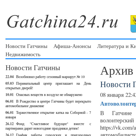
Новости Гатчины
Афиша-Анонсы
Литература и К
Недвижимость
Архив
Новости Гатчины
22.04
Возобновил работу сезонный маршрут № 10
Новости 
05.03
Перинатальный центр приглашает на День
открытых дверей!
08 января 22:4
10.01
Опасных веществ в воздухе не обнаружено
06.01
В Рождество в центре Гатчины будет перекрыто
Автоволонтер
автомобильное движение
В Гатчине с
06.01
Торжественное открытие катка на Соборной - 7
января
волонтер
26.12
Фонд "Счастливое будущее" вместе с
https://vk.
партнерами дарят новогодние праздники детям!
автомобилист
26.12
График работы городских и пригородных