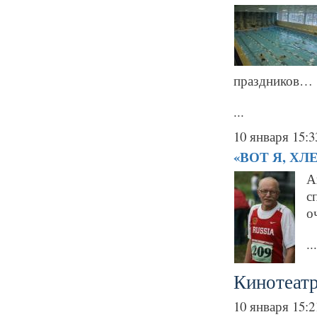
праздников…
...
10 января 15:3
«ВОТ Я, Х
А
с
о
...
Кинотеат
10 января 15:2