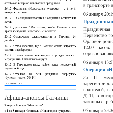
автобусов в период новогодних праздников
в транспорте 
26.12
Фестиваль «Новогодняя кутерьма» - с 1 по 8
января в Гатчине
06 января 20:1
25.12
На Соборной готовится к открытию бесплатный
Праздничная 
каток!
24.12
Дрозденко: "Мы хотим, чтобы Гатчина стала
Праздничная
яркой звездой на небосводе Ленобласти"
Первенство г
23.12
Отключение электроэнергии в Гатчине: 24
Орловой роще 
декабря
23.12
Стало известно, где в Гатчине можно запускать
12:00 часов
салюты и фейерверки
соревнованиям
23.12
Полная афиша новогодних и рождественских
мероприятий Гатчинского округа
06 января 13:5
13.12
В Гатчинском парке найден ранее неизвестный
Операция «Не
подземный ход
12.12
Стрельба на день рождения обернулась
За 11 меся
"букетом" статей УК РФ
зарегистриров
Все новости »
водителей, в
ДТП, в котор
Афиша-анонсы Гатчины
законных треб
7 марта
Концерт "Моя весна"
05 января 23:3
с 1 по 8 января
Фестиваль «Новогодняя кутерьма»