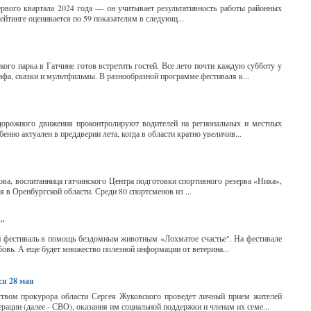
ервого квартала 2024 года — он учитывает результативность работы районных
ейтинге оценивается по 59 показателям в следующ...
го парка в Гатчине готов встретить гостей. Все лето почти каждую субботу у
фа, сказки и мультфильмы. В разнообразной программе фестиваля к...
дорожного движения проконтролируют водителей на региональных и местных
енно актуален в преддверии лета, когда в области кратно увеличив...
ова, воспитанница гатчинского Центра подготовки спортивного резерва «Ника»,
 в Оренбургской области. Среди 80 спортсменов из ...
е"
й фестиваль в помощь бездомным животным «Лохматое счастье". На фестивале
овь. А еще будет множество полезной информации от ветерина...
ся 28 мая
ством прокурора области Сергея Жуковского проведет личный прием жителей
рации (далее - СВО), оказания им социальной поддержки и членам их семе...