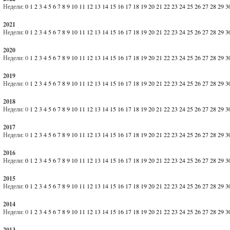
Недели:
0
1
2
3
4
5
6
7
8
9
10
11
12
13
14
15
16
17
18
19
20
21
22
23
24
25
26
27
28
29
3
2021
Недели:
0
1
2
3
4
5
6
7
8
9
10
11
12
13
14
15
16
17
18
19
20
21
22
23
24
25
26
27
28
29
3
2020
Недели:
0
1
2
3
4
5
6
7
8
9
10
11
12
13
14
15
16
17
18
19
20
21
22
23
24
25
26
27
28
29
3
2019
Недели:
0
1
2
3
4
5
6
7
8
9
10
11
12
13
14
15
16
17
18
19
20
21
22
23
24
25
26
27
28
29
3
2018
Недели:
0
1
2
3
4
5
6
7
8
9
10
11
12
13
14
15
16
17
18
19
20
21
22
23
24
25
26
27
28
29
3
2017
Недели:
0
1
2
3
4
5
6
7
8
9
10
11
12
13
14
15
16
17
18
19
20
21
22
23
24
25
26
27
28
29
3
2016
Недели:
0
1
2
3
4
5
6
7
8
9
10
11
12
13
14
15
16
17
18
19
20
21
22
23
24
25
26
27
28
29
3
2015
Недели:
0
1
2
3
4
5
6
7
8
9
10
11
12
13
14
15
16
17
18
19
20
21
22
23
24
25
26
27
28
29
3
2014
Недели:
0
1
2
3
4
5
6
7
8
9
10
11
12
13
14
15
16
17
18
19
20
21
22
23
24
25
26
27
28
29
3
2013