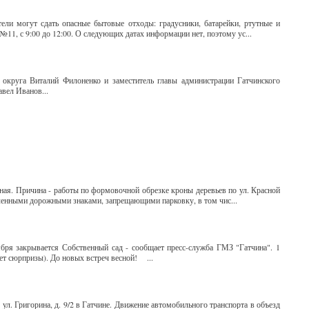
ели могут сдать опасные бытовые отходы: градусники, батарейки, ртутные и
11, с 9:00 до 12:00. О следующих датах информации нет, поэтому ус...
 округа Виталий Филоненко и заместитель главы администрации Гатчинского
вел Иванов...
сная. Причина - работы по формовочной обрезке кроны деревьев по ул. Красной
овленными дорожными знаками, запрещающими парковку, в том чис...
ября закрывается Собственный сад - сообщает пресс-служба ГМЗ "Гатчина". 1
ет сюрпризы). До новых встреч весной! ...
 ул. Григорина, д. 9/2 в Гатчине. Движение автомобильного транспорта в объезд