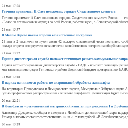
21 мая 17:28
Гатчина принимает II Слет поисковых отрядов Следственного комитета
Гатчина принимает II Слет поисковых отрядов Следственного комитета России — ст
«Более 30 лет поисковые отряды со всей России, работая здесь, в Ленинградской област
21 мая 15:37
В Малом Верево ночью сгорели хозяйственные постройки
21 мая в 2 часа ночи на пункт связи 42 пожарно-спасательной части поступило сооб
пожара сгорело неопределенное количество хозяйственных построек на общей площади 
21 мая 13:27
Единая диспетчерская служба поможет гатчинцам решать коммунальные вопр
Единая автоматизированная диспетчерская служба - ЕАДС - поможет гатчинцам решать
мая глава администрации Гатчинского района Людмила Нещадим проверила, как ЕАДС ра
21 мая 12:48
В парках начинаются работы по акарицидной обработке ландшафта
На территории Приоратского и Демидовского парков, Мемориала в Зайцево и парка А
целью профилактики распространения клещевого энцефалита. Дезинсекция будет выпол
20 мая 22:21
В Ленобласти – региональный материнский капитал при рождении 1 и 2 ребенк
Александр Дрозденко сообщил о введении в Ленобласти дополнительной меры поддерж
Размер выплаты составит соответственно 140 и 70 тысяч рублей. «В Ленобласти рады 
20 мая 13:28