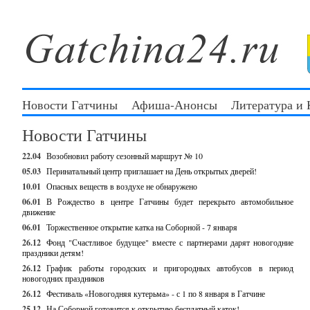
Новости Гатчины
Афиша-Анонсы
Литература и
Новости Гатчины
22.04
Возобновил работу сезонный маршрут № 10
05.03
Перинатальный центр приглашает на День открытых дверей!
10.01
Опасных веществ в воздухе не обнаружено
06.01
В Рождество в центре Гатчины будет перекрыто автомобильное
движение
06.01
Торжественное открытие катка на Соборной - 7 января
26.12
Фонд "Счастливое будущее" вместе с партнерами дарят новогодние
праздники детям!
26.12
График работы городских и пригородных автобусов в период
новогодних праздников
26.12
Фестиваль «Новогодняя кутерьма» - с 1 по 8 января в Гатчине
25.12
На Соборной готовится к открытию бесплатный каток!