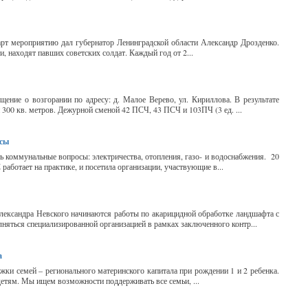
арт мероприятию дал губернатор Ленинградской области Александр Дрозденко.
и, находят павших советских солдат. Каждый год от 2...
щение о возгорании по адресу: д. Малое Верево, ул. Кириллова. В результате
300 кв. метров. Дежурной сменой 42 ПСЧ, 43 ПСЧ и 103ПЧ (3 ед. ...
осы
 коммунальные вопросы: электричества, отопления, газо- и водоснабжения. 20
ботает на практике, и посетила организации, участвующие в...
лександра Невского начинаются работы по акарицидной обработке ландшафта с
няться специализированной организацией в рамках заключенного контр...
а
ки семей – регионального материнского капитала при рождении 1 и 2 ребенка.
детям. Мы ищем возможности поддерживать все семьи, ...