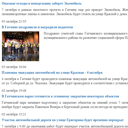
Опасные отходы в понедельник заберет Экомобиль
7 октября в рамках пилотного проекта в Гатчину еще раз приедет Экомобиль. Жит
люминисцентные лампы и лампочки. Экомобиль будет стоять на улице Красной у дома №
03 октября 21:55
В Гатчине поздравили и наградили педагогов
Поздравил учителей глава Гатчинского муниципального
муниципального района по развитию социальной сферы Па
03 октября 16:04
Плановая эвакуация автомобилей на улице Красная - 4 октября
4 октября в Гатчине будет проводится плановая эвакуация автомобилей на улице Кра
от ул. Соборной до ул. Чкалова. Эвакуация будет проводится в соответствии с устан
02 октября 19:48
В Гатчинском парке готовятся к сезонному закрытию некоторых объектов
Гатчинский парк начинает подготовку к закрытию объектов на зимний сезон. 7 окт
ноября будут закрыты Павильон Венеры и Березовый домик (если погода не преподнес
02 октября 15:21
Участок автомобильной дороги по улице Григорина будет временно перекрыт
7 октября с 9.00 до окончания работ будет перекрыт участок автомобильной дороги по