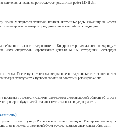
ения движения связаны с производством ремонтных работ МУП &...
у Ирине Макарьевой пришлось принять экстренные роды. Роженица не успела
 Владимировна, у которой тридцатилетний стаж работы в медицине,...
на небольшой высоте квадрокоптер. Квадрокоптер находидлся на маршруте
она. Двух операторов, управлявших данным БПЛА, сотрудники Росгвардии
о все дома. После пуска тепла магистральные и квартальные сети заполняются
анизации приступают к пуско-наладочным работам и регулировке сис...
дить проверка готовности системы оповещения Ленинградской области об угрозе
ссе проверки будут задействлваны телевизионные и радиотрансл...
закончены)
ок улицы Чехова от улицы Рощинской до улицы Радищева. Выбирайте маршруты
аршрутам в период ограничений будет осуществляться следующим образом:...