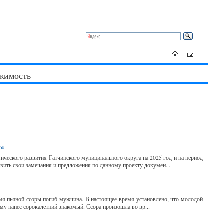
жимость
га
ического развития Гатчинского муниципального округа на 2025 год и на период
авить свои замечания и предложения по данному проекту докумен...
емя пьяной ссоры погиб мужчина. В настоящее время установлено, что молодой
му нанес сорокалетний знакомый. Ссора произошла во вр...