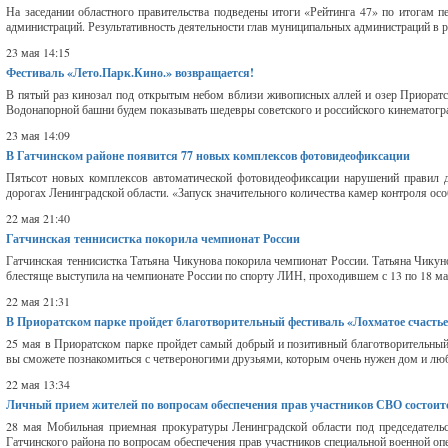
На заседании областного правительства подведены итоги «Рейтинга 47» по итогам п
администраций. Результативность деятельности глав муниципальных администраций в р
23 мая 14:15
Фестиваль «Лето.Парк.Кино.» возвращается!
В пятый раз кинозал под открытым небом вблизи живописных аллей и озер Приоратско
Водонапорной башни будем показывать шедевры советского и российского кинематогра
23 мая 14:09
В Гатчинском районе появится 77 новых комплексов фотовидеофиксации
Пятьсот новых комплексов автоматической фотовидеофиксации нарушений правил 
дорогах Ленинградской области. «Запуск значительного количества камер контроля особ
22 мая 21:40
Гатчинская теннисистка покорила чемпионат России
Гатчинская теннисистка Татьяна Чикунова покорила чемпионат России. Татьяна Чикун
блестяще выступила на чемпионате России по спорту ЛИН, проходившем с 13 по 18 мая
22 мая 21:31
В Приоратском парке пройдет благотворительный фестиваль «Лохматое счасть
25 мая в Приоратском парке пройдет самый добрый и позитивный благотворительны
вы сможете познакомиться с четвероногими друзьями, которым очень нужен дом и люб
22 мая 13:34
Личный прием жителей по вопросам обеспечения прав участников СВО состоит
28 мая Мобильная приемная прокуратуры Ленинградской области под председатель
Гатчинского района по вопросам обеспечения прав участников специальной военной опе