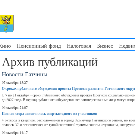
 Кино
Пенсионный фонд
Налоговая
Бизнес
Недви
Архив публикаций
Новости Гатчины
07 октября 13:27
О сроках публичного обсуждения проекта Прогноза развития Гатчинского окру
С 7 по 21 октября - сроки публичного обсуждения проекта Прогноза социально-эконом
до 2027 года. В период публичного обсуждения все заинтересованные лица могут напр
06 октября 21:07
Пьяная ссора закончилась смертью одного из участников
4 октября в квартире, расположенной в городе Коммунар Гатчинского района, во вр
человек 37-и лет скончаося от тупой сочетанной травмы головы и туловища, которую е
06 октября 14:17