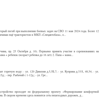
рый погиб при выполнении боевых задач на СВО 11 мая 2024 года. Более 12
ачиная ещё трактористом в МКП «Спецавтобаза», о...
тчина, пр. 25 Октября д. 10). Первыми принять участие в соревнованиях на
а + ребенок (возраст ребенка до 16 лет) 2. Папа + мама...
 горячую воду: - ул. 120 Дивизии д.5,5Б,7; - ул. Куприна д.33А, 48,54; - ул.
д.; - пер. Рыбачий с 1-12д.; - ул. Гре...
оустройство проходит по федеральному проекту «Формирование комфортной
а. В скором времени здесь появится сеть пешеходных дорожек, д...