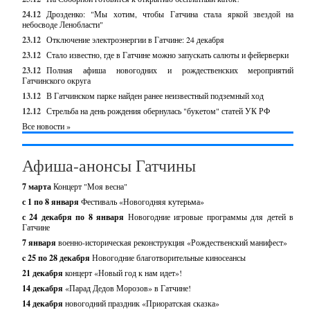
24.12
Дрозденко: "Мы хотим, чтобы Гатчина стала яркой звездой на
небосводе Ленобласти"
23.12
Отключение электроэнергии в Гатчине: 24 декабря
23.12
Стало известно, где в Гатчине можно запускать салюты и фейерверки
23.12
Полная афиша новогодних и рождественских мероприятий
Гатчинского округа
13.12
В Гатчинском парке найден ранее неизвестный подземный ход
12.12
Стрельба на день рождения обернулась "букетом" статей УК РФ
Все новости »
Афиша-анонсы Гатчины
7 марта
Концерт "Моя весна"
с 1 по 8 января
Фестиваль «Новогодняя кутерьма»
с 24 декабря по 8 января
Новогодние игровые программы для детей в
Гатчине
7 января
военно-историческая реконструкция «Рождественский манифест»
c 25 по 28 декабря
Новогодние благотворительные киносеансы
21 декабря
концерт «Новый год к нам идет»!
14 декабря
«Парад Дедов Морозов» в Гатчине!
14 декабря
новогодний праздник «Приоратская сказка»