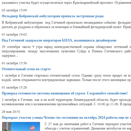
указанного участка будет осуществляться через Красноармейский проспект. Огранич
02 октября 15:09
Фельдшер Кобринской амбулатории приняла экстренные роды
В Кобринский амбулатории под Гатчиной произошло неожиданное событие: фельдшер
доехать до роддома и обратилась за помощью в ближайший фельдшерский пункт. Ирина
01 октября 19:02
Под Гатчиной задержали операторов БПЛА, назвавшихся дизайнерами
29 сентября около 9 утра наряд вневедомственной охраны обнаружил летевший 
патрулирования, между населенными пунктами Суйда и Пижма Гатчинского рай
задержал...
01 октября 15:56
Отопительный сезон на старте
1 октября в Гатчине стартовал отопительный сезон. Однако сразу тепло придет не в
водой, затем открываются внутридомовые задвижки. Только после этого жилищные орг
01 октября 15:28
Проверка готовности системы оповещения об угрозе. Сохраняйте спокойствие!
2 октября в Гатчине, как и на всей территории Ленинградской области, будет прохо
возникновения или о возникновении чрезвычайных ситуаций. С 10.00 до 11.00. В проце
28 мая 20:51
Перекрыт участок улицы Чехова (по состоянию на октябрь 2024 работы еще не 
С 27 мая до окончания работ в Гатчине перекрыт участ
объезда с учетом ограничений. Движение автобусов по м