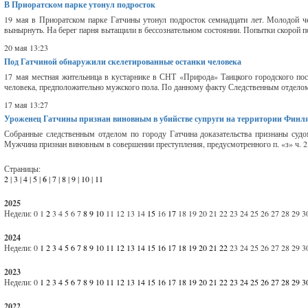
В Приоратском парке утонул подросток
19 мая в Приоратском парке Гатчины утонул подросток семнадцати лет. Молодой че
вынырнуть. На берег парня вытащили в бессознательном состоянии. Попытки скорой п
20 мая 13:23
Под Гатчиной обнаружили скелетированные останки человека
17 мая местная жительница в кустарнике в СНТ «Природа» Таицкого городского пос
человека, предположительно мужского пола. По данному факту Следственным отделом 
17 мая 13:27
Уроженец Гатчины признан виновным в убийстве супруги на территории Финл
Собранные следственным отделом по городу Гатчина доказательства признаны судо
Мужчина признан виновным в совершении преступления, предусмотренного п. «з» ч. 2 
Страницы:
2
|
3
|
4
|
5
|
6
|
7
|
8
|
9
|
10
|
11
2025
Недели:
0
1
2
3
4
5
6
7
8
9
10
11
12
13
14
15
16
17
18
19
20
21
22
23
24
25
26
27
28
29
3
2024
Недели:
0
1
2
3
4
5
6
7
8
9
10
11
12
13
14
15
16
17
18
19
20
21
22
23
24
25
26
27
28
29
3
2023
Недели:
0
1
2
3
4
5
6
7
8
9
10
11
12
13
14
15
16
17
18
19
20
21
22
23
24
25
26
27
28
29
3
2022