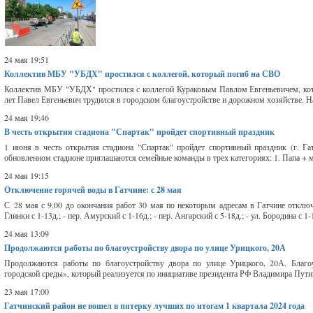
24 мая 19:51
Коллектив МБУ "УБДХ" простился с коллегой, который погиб на СВО
Коллектив МБУ "УБДХ" простился с коллегой Кураковым Павлом Евгеньевичем, кото
лет Павел Евгеньевич трудился в городском благоустройстве и дорожном хозяйстве. Н
24 мая 19:46
В честь открытия стадиона "Спартак" пройдет спортивный праздник
1 июня в честь открытия стадиона "Спартак" пройдет спортивный праздник (г. Га
обновленном стадионе приглашаются семейные команды в трех категориях: 1. Папа + мам
24 мая 19:15
Отключение горячей воды в Гатчине: с 28 мая
С 28 мая с 9.00 до окончания работ 30 мая по некоторым адресам в Гатчине отключат
Глинки с 1-13д.; - пер. Амурский с 1-16д.; - пер. Ангарский с 5-18д.; - ул. Бородина с 1-15
24 мая 13:09
Продолжаются работы по благоустройству двора по улице Урицкого, 20А
Продолжаются работы по благоустройству двора по улице Урицкого, 20А. Благ
городской среды», который реализуется по инициативе президента РФ Владимира Путин
23 мая 17:00
Гатчинский район не вошел в пятерку лучших по итогам 1 квартала 2024 года