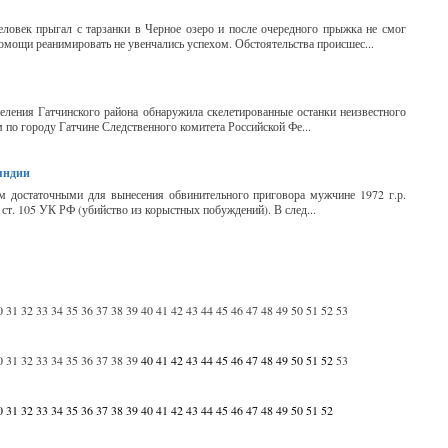
ловек прыгал с тарзанки в Черное озеро и после очередного прыжка не смог
омощи реанимировать не увенчались успехом. Обстоятельства происшес...
еления Гатчинского района обнаружила скелетированные останки неизвестного
по городу Гатчине Следственного комитета Российской Фе...
яндии
м достаточными для вынесения обвинительного приговора мужчине 1972 г.р.
ст. 105 УК РФ (убийство из корыстных побуждений). В след...
0
31
32
33
34
35
36
37
38
39
40
41
42
43
44
45
46
47
48
49
50
51
52
53
0
31
32
33
34
35
36
37
38
39
40
41
42
43
44
45
46
47
48
49
50
51
52
53
0
31
32
33
34
35
36
37
38
39
40
41
42
43
44
45
46
47
48
49
50
51
52