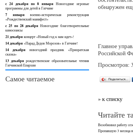
с 24 декабря по 8 января
Новогодние игровые
обнаружен еще
программы для детей в Гатчине
7 января
военно-историческая реконструкция
«Рождественский манифест»
c 25 по 28 декабря
Новогодние благотворительные
киносеансы
21 декабря
концерт «Новый год к нам идет»!
14 декабря
«Парад Дедов Морозов» в Гатчине!
Главное управ
14 декабря
новогодний праздник «Приоратская
Российской Фе
сказка»
13 декабря
рождественские образовательные чтения
Просмотров: 
Гатчинской Епархии
Самое читаемое
Поделиться…
» к списку
Читайте т
Возобновил работу се
Пропавшую 3 месяца н