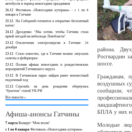
автобусов в период новогодних праздников
26.12
Фестиваль «Новогодняя кутерьма» - с 1 по 8
января в Гатчине
25.12
На Соборной готовится к открытию бесплатный
каток!
24.12
Дрозденко: "Мы хотим, чтобы Гатчина стала
яркой звездой на небосводе Ленобласти"
23.12
Отключение электроэнергии в Гатчине: 24
декабря
района. Дву
23.12
Стало известно, где в Гатчине можно запускать
Росгвардии з
салюты и фейерверки
шоссе.
23.12
Полная афиша новогодних и рождественских
мероприятий Гатчинского округа
Гражданам, п
13.12
В Гатчинском парке найден ранее неизвестный
подземный ход
воздушных суд
12.12
Стрельба на день рождения обернулась
сообщили, ч
"букетом" статей УК РФ
профессиона
Все новости »
ландшафтного
БПЛА у них н
Афиша-анонсы Гатчины
7 марта
Концерт "Моя весна"
Молодые люд
с 1 по 8 января
Фестиваль «Новогодняя кутерьма»
обстоятельст