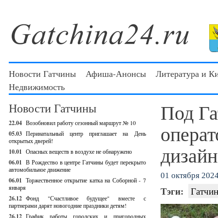
Новости Гатчины
Афиша-Анонсы
Литература и К
Недвижимость
Под Га
Новости Гатчины
22.04
Возобновил работу сезонный маршрут № 10
операт
05.03
Перинатальный центр приглашает на День
открытых дверей!
дизай
10.01
Опасных веществ в воздухе не обнаружено
06.01
В Рождество в центре Гатчины будет перекрыто
автомобильное движение
01 октября 2024 
06.01
Торжественное открытие катка на Соборной - 7
января
Тэги:
Гатчин
26.12
Фонд "Счастливое будущее" вместе с
партнерами дарят новогодние праздники детям!
26.12
График работы городских и пригородных