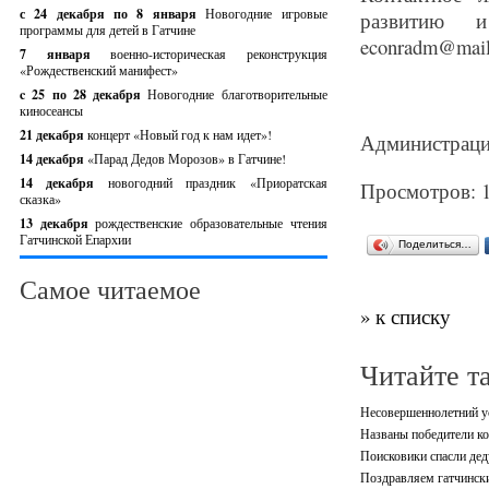
с 24 декабря по 8 января
Новогодние игровые
развитию и
программы для детей в Гатчине
econradm@mail.
7 января
военно-историческая реконструкция
«Рождественский манифест»
c 25 по 28 декабря
Новогодние благотворительные
киносеансы
21 декабря
концерт «Новый год к нам идет»!
Администраци
14 декабря
«Парад Дедов Морозов» в Гатчине!
14 декабря
новогодний праздник «Приоратская
Просмотров: 
сказка»
13 декабря
рождественские образовательные чтения
Гатчинской Епархии
Поделиться…
Самое читаемое
» к списку
Читайте т
Несовершеннолетний ус
Названы победители ко
Поисковики спасли дед
Поздравляем гатчински