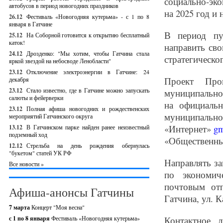
социально-эк
автобусов в период новогодних праздников
на 2025 год и 
26.12
Фестиваль «Новогодняя кутерьма» - с 1 по 8
января в Гатчине
В период пу
25.12
На Соборной готовится к открытию бесплатный
каток!
направить св
24.12
Дрозденко: "Мы хотим, чтобы Гатчина стала
стратегическо
яркой звездой на небосводе Ленобласти"
23.12
Отключение электроэнергии в Гатчине: 24
Проект Прог
декабря
23.12
Стало известно, где в Гатчине можно запускать
муниципальног
салюты и фейерверки
на официаль
23.12
Полная афиша новогодних и рождественских
муниципальн
мероприятий Гатчинского округа
«Интернет»
gm
13.12
В Гатчинском парке найден ранее неизвестный
подземный ход
«Общественн
12.12
Стрельба на день рождения обернулась
"букетом" статей УК РФ
Направлять з
Все новости »
по экономич
почтовым отп
Афиша-анонсы Гатчины
Гатчина, ул. К
7 марта
Концерт "Моя весна"
с 1 по 8 января
Фестиваль «Новогодняя кутерьма»
Контактное л