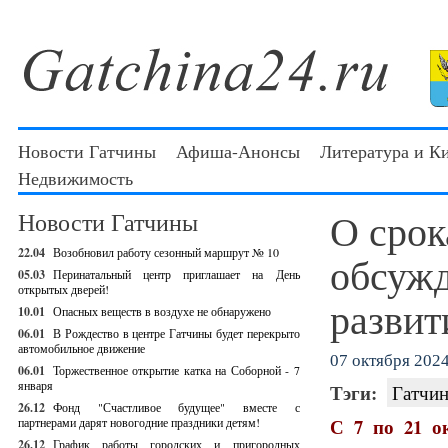
Новости Гатчины
Афиша-Анонсы
Литература и К
Недвижимость
О срок
Новости Гатчины
22.04
Возобновил работу сезонный маршрут № 10
обсужд
05.03
Перинатальный центр приглашает на День
открытых дверей!
развит
10.01
Опасных веществ в воздухе не обнаружено
06.01
В Рождество в центре Гатчины будет перекрыто
автомобильное движение
07 октября 2024 
06.01
Торжественное открытие катка на Соборной - 7
января
Тэги:
Гатчин
26.12
Фонд "Счастливое будущее" вместе с
С 7 по 21 о
партнерами дарят новогодние праздники детям!
26.12
График работы городских и пригородных