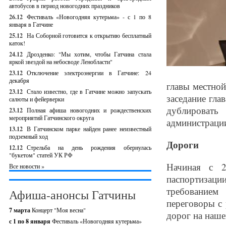
автобусов в период новогодних праздников
26.12
Фестиваль «Новогодняя кутерьма» - с 1 по 8
января в Гатчине
25.12
На Соборной готовится к открытию бесплатный
каток!
24.12
Дрозденко: "Мы хотим, чтобы Гатчина стала
яркой звездой на небосводе Ленобласти"
23.12
Отключение электроэнергии в Гатчине: 24
декабря
главы местн
23.12
Стало известно, где в Гатчине можно запускать
заседание гл
салюты и фейерверки
дублироват
23.12
Полная афиша новогодних и рождественских
мероприятий Гатчинского округа
администраци
13.12
В Гатчинском парке найден ранее неизвестный
подземный ход
Дороги
12.12
Стрельба на день рождения обернулась
"букетом" статей УК РФ
Начиная с 2
Все новости »
паспортизац
требованием
Афиша-анонсы Гатчины
переговоры с 
7 марта
Концерт "Моя весна"
дорог на наше
с 1 по 8 января
Фестиваль «Новогодняя кутерьма»