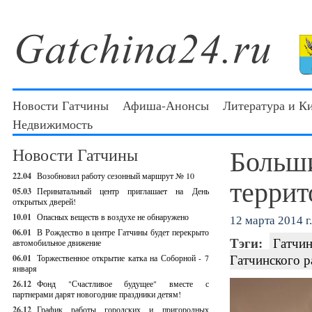
Новости Гатчины
Афиша-Анонсы
Литература и К
Недвижимость
Больш
Новости Гатчины
22.04
Возобновил работу сезонный маршрут № 10
террит
05.03
Перинатальный центр приглашает на День
открытых дверей!
10.01
Опасных веществ в воздухе не обнаружено
12 марта 2014 г.
06.01
В Рождество в центре Гатчины будет перекрыто
Тэги:
Гатчин
автомобильное движение
Гатчинского р
06.01
Торжественное открытие катка на Соборной - 7
января
26.12
Фонд "Счастливое будущее" вместе с
партнерами дарят новогодние праздники детям!
26.12
График работы городских и пригородных