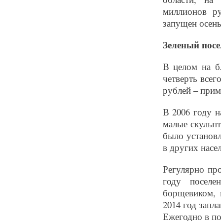
миллионов р
запущен осен
Зеленый посе
В целом на б
четверть всег
рублей – прим.
В 2006 году н
малые скульп
было установл
в других насе
Регулярно пр
году посел
борщевиком, 
2014 год запл
Ежегодно в по