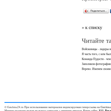
Поделиться…
» к списку
Читайте т
Войсковицы - лидеры в
Я часть того, с кем был
Команда Пудости - че
Заполнили фотографиям
Верево. Именем своим.
© Gatchina24.ru При использовании материалов индексируемая гиперссылка на
Gatchina
Мнение редакции может не всегда совпадать с мнением авторов.
Карта сайта
,
RSS
,
Рек