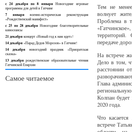
с 24 декабря по 8 января
Новогодние игровые
Тем не мене
программы для детей в Гатчине
волнует жите
7 января
военно-историческая реконструкция
«Рождественский манифест»
Проблема в т
c 25 по 28 декабря
Новогодние благотворительные
«Гатчинское»,
киносеансы
территорий. 
21 декабря
концерт «Новый год к нам идет»!
передаче доро
14 декабря
«Парад Дедов Морозов» в Гатчине!
14 декабря
новогодний праздник «Приоратская
сказка»
На встрече ж
13 декабря
рождественские образовательные чтения
Дело в том, 
Гатчинской Епархии
расстоянии о
разворачивают
Самое читаемое
Глава админи
региональную
Колпан будет 
2020 года.
Что касается
встрече Тать
области, на