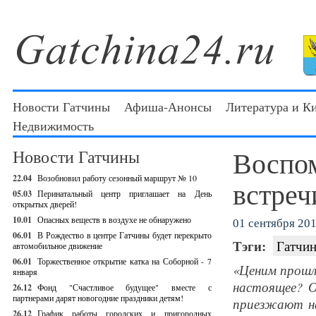
Новости Гатчины
Афиша-Анонсы
Литература и К
Недвижимость
Воспо
Новости Гатчины
22.04
Возобновил работу сезонный маршрут № 10
встреч
05.03
Перинатальный центр приглашает на День
открытых дверей!
10.01
Опасных веществ в воздухе не обнаружено
01 сентября 201
06.01
В Рождество в центре Гатчины будет перекрыто
Тэги:
Гатчин
автомобильное движение
06.01
Торжественное открытие катка на Соборной - 7
«Ценим прошло
января
настоящее? О
26.12
Фонд "Счастливое будущее" вместе с
партнерами дарят новогодние праздники детям!
приезжают на
26.12
График работы городских и пригородных