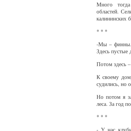
Много тогда
областей. Сел
калининских б
* * *
-Мы – финны.
Здесь пустые 
Потом здесь –
К своему дом
судились, но 
Но потом я з
леса. За год п
* * *
- У нас клуб