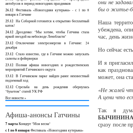
они не задава
автобусов в период новогодних праздников
бы о житье-б
26.12
Фестиваль «Новогодняя кутерьма» - с 1 по 8
января в Гатчине
25.12
На Соборной готовится к открытию бесплатный
Наша террито
каток!
убеждена, оп
24.12
Дрозденко: "Мы хотим, чтобы Гатчина стала
час, день жиз
яркой звездой на небосводе Ленобласти"
23.12
Отключение электроэнергии в Гатчине: 24
декабря
Но сейчас ест
23.12
Стало известно, где в Гатчине можно запускать
салюты и фейерверки
И я пригласил
23.12
Полная афиша новогодних и рождественских
как празднова
мероприятий Гатчинского округа
может, она ст
13.12
В Гатчинском парке найден ранее неизвестный
подземный ход
12.12
Стрельба на день рождения обернулась
«Не жалей чт
"букетом" статей УК РФ
А цени что е
Все новости »
Так я дум
Афиша-анонсы Гатчины
БЫЧИНИН
сразу после п
7 марта
Концерт "Моя весна"
с 1 по 8 января
Фестиваль «Новогодняя кутерьма»