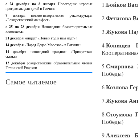
Бойков Вас
1.
с 24 декабря по 8 января
Новогодние игровые
программы для детей в Гатчине
7 января
военно-историческая реконструкция
Фетисова В
2.
«Рождественский манифест»
c 25 по 28 декабря
Новогодние благотворительные
Жукова Над
3.
киносеансы
21 декабря
концерт «Новый год к нам идет»!
Конищев 
4.
14 декабря
«Парад Дедов Морозов» в Гатчине!
Кооперативна
14 декабря
новогодний праздник «Приоратская
сказка»
13 декабря
рождественские образовательные чтения
Смирнова 
5.
Гатчинской Епархии
Победы)
Самое читаемое
Козлова Ге
6.
Жукова Ан
7.
Стоумова 
8.
Победы)
Алексеев 
9.