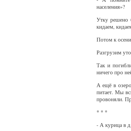
населения»?
Утку решено б
кидаем, кидае
Потом к осени
Разгрузим уток
Так и погибл
ничего про не
А ещё в озеро
питает. Мы вс
провоняли. Пр
* * *
- А курица в 