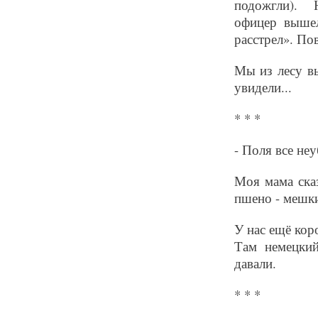
подожгли).
офицер вышел
расстрел». По
Мы из лесу вы
увидели...
* * *
- Поля все не
Моя мама ска
пшено - мешки
У нас ещё кор
Там немецки
давали.
* * *