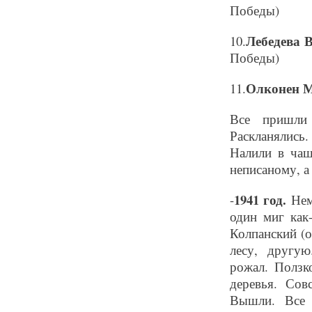
Победы)
Лебедева 
10.
Победы)
Олконен 
11.
Все пришли 
Раскланялись
Налили в чаш
неписаному, а
1941 год.
-
Нем
один миг как
Колпанский (о
лесу, другу
рожал. Ползк
деревья. Сов
Вышли. Все 