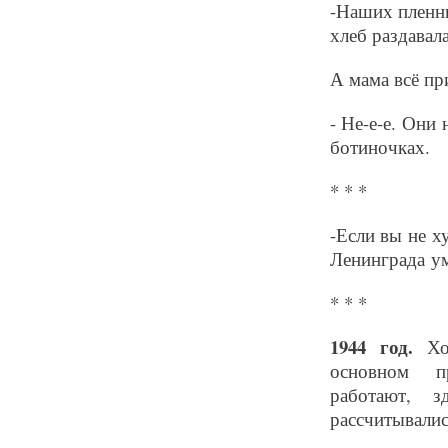
-Наших пленны
хлеб раздавал
А мама всё пр
- Не-е-е. Они
ботиночках.
* * *
-Если вы не х
Ленинграда ум
* * *
1944 год.
Хоз
основном п
работают, 
рассчитывали