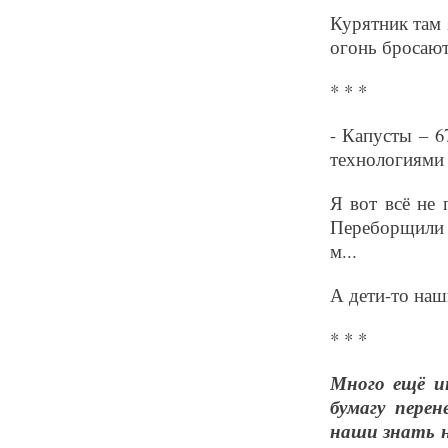
Курятник там 
огонь бросают
* * *
- Капусты – 6
технологиями
Я вот всё не 
Переборщили 
м...
А дети-то наш
* * *
Много ещё и
бумагу пере
наши знать н