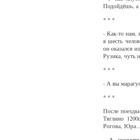
Подойдёшь, а 
* * *
- Как-то нам,
я шесть чело
он оказался и
Рузика, чуть 
* * *
- А вы марагус
* * *
После поездк
Тяглино 1200
Рогова, Юра..
- А помните