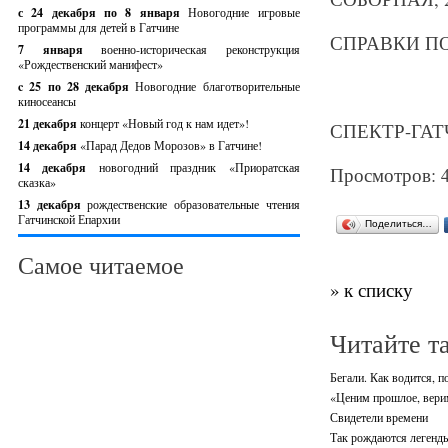
с 24 декабря по 8 января
Новогодние игровые
программы для детей в Гатчине
СПРАВКИ ПО 
7 января
военно-историческая реконструкция
«Рождественский манифест»
c 25 по 28 декабря
Новогодние благотворительные
киносеансы
21 декабря
концерт «Новый год к нам идет»!
СПЕКТР-ГАТЧ
14 декабря
«Парад Дедов Морозов» в Гатчине!
14 декабря
новогодний праздник «Приоратская
Просмотров: 
сказка»
13 декабря
рождественские образовательные чтения
Гатчинской Епархии
Поделиться…
Самое читаемое
» к списку
Читайте т
Бегали. Как водится, п
«Ценим прошлое, вери
Свидетели времени
Так рождаются легенд