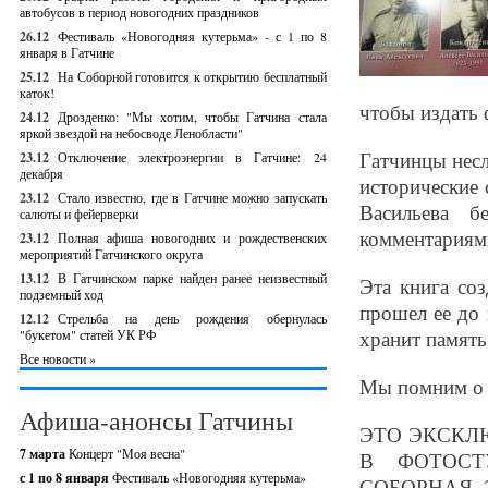
автобусов в период новогодних праздников
26.12
Фестиваль «Новогодняя кутерьма» - с 1 по 8
января в Гатчине
25.12
На Соборной готовится к открытию бесплатный
каток!
чтобы издать 
24.12
Дрозденко: "Мы хотим, чтобы Гатчина стала
яркой звездой на небосводе Ленобласти"
Гатчинцы нес
23.12
Отключение электроэнергии в Гатчине: 24
декабря
исторические 
23.12
Стало известно, где в Гатчине можно запускать
Васильева б
салюты и фейерверки
комментариями
23.12
Полная афиша новогодних и рождественских
мероприятий Гатчинского округа
13.12
В Гатчинском парке найден ранее неизвестный
Эта книга соз
подземный ход
прошел ее до 
12.12
Стрельба на день рождения обернулась
хранит память
"букетом" статей УК РФ
Все новости »
Мы помним о 
Афиша-анонсы Гатчины
ЭТО ЭКСКЛ
7 марта
Концерт "Моя весна"
В ФОТОСТ
с 1 по 8 января
Фестиваль «Новогодняя кутерьма»
СОБОРНАЯ, 