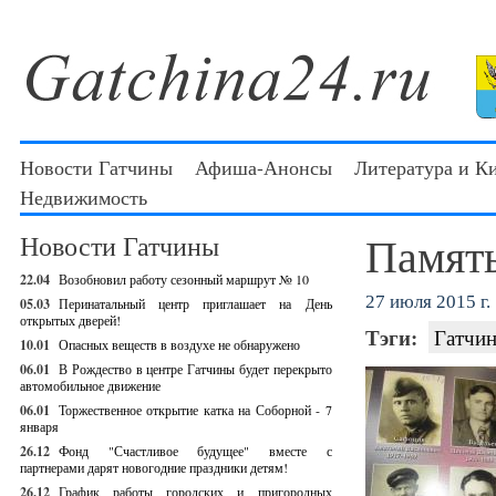
Новости Гатчины
Афиша-Анонсы
Литература и К
Недвижимость
Память
Новости Гатчины
22.04
Возобновил работу сезонный маршрут № 10
27 июля 2015 г.
05.03
Перинатальный центр приглашает на День
открытых дверей!
Тэги:
Гатчин
10.01
Опасных веществ в воздухе не обнаружено
06.01
В Рождество в центре Гатчины будет перекрыто
автомобильное движение
06.01
Торжественное открытие катка на Соборной - 7
января
26.12
Фонд "Счастливое будущее" вместе с
партнерами дарят новогодние праздники детям!
26.12
График работы городских и пригородных