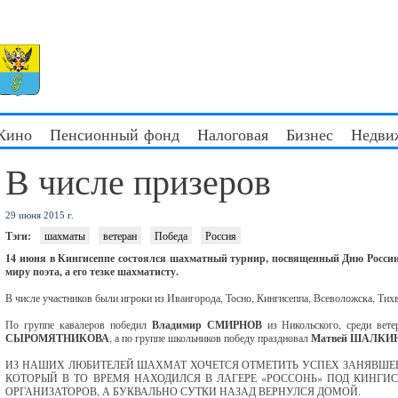
 Кино
Пенсионный фонд
Налоговая
Бизнес
Недви
В числе призеров
29 июня 2015 г.
Тэги:
шахматы
ветеран
Победа
Россия
14 июня в Кингисеппе состоялся шахматный турнир, посвященный Дню Росси
миру поэта, а его тезке шахматисту.
В числе участников были игроки из Ивангорода, Тосно, Кингисеппа, Всеволожска, Тих
По группе кавалеров победил
Владимир СМИРНОВ
из Никольского, среди вет
СЫРОМЯТНИКОВА
, а по группе школьников победу праздновал
Матвей ШАЛКИН
ИЗ НАШИХ ЛЮБИТЕЛЕЙ ШАХМАТ ХОЧЕТСЯ ОТМЕТИТЬ УСПЕХ ЗАНЯВШЕГ
КОТОРЫЙ В ТО ВРЕМЯ НАХОДИЛСЯ В ЛАГЕРЕ «РОССОНЬ» ПОД КИНГ
ОРГАНИЗАТОРОВ, А БУКВАЛЬНО СУТКИ НАЗАД ВЕРНУЛСЯ ДОМОЙ.