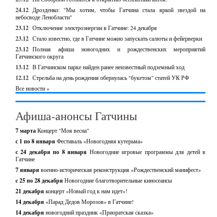
24.12
Дрозденко: "Мы хотим, чтобы Гатчина стала яркой звездой на
небосводе Ленобласти"
23.12
Отключение электроэнергии в Гатчине: 24 декабря
23.12
Стало известно, где в Гатчине можно запускать салюты и фейерверки
23.12
Полная афиша новогодних и рождественских мероприятий
Гатчинского округа
13.12
В Гатчинском парке найден ранее неизвестный подземный ход
12.12
Стрельба на день рождения обернулась "букетом" статей УК РФ
Все новости »
Афиша-анонсы Гатчины
7 марта
Концерт "Моя весна"
с 1 по 8 января
Фестиваль «Новогодняя кутерьма»
с 24 декабря по 8 января
Новогодние игровые программы для детей в
Гатчине
7 января
военно-историческая реконструкция «Рождественский манифест»
c 25 по 28 декабря
Новогодние благотворительные киносеансы
21 декабря
концерт «Новый год к нам идет»!
14 декабря
«Парад Дедов Морозов» в Гатчине!
14 декабря
новогодний праздник «Приоратская сказка»