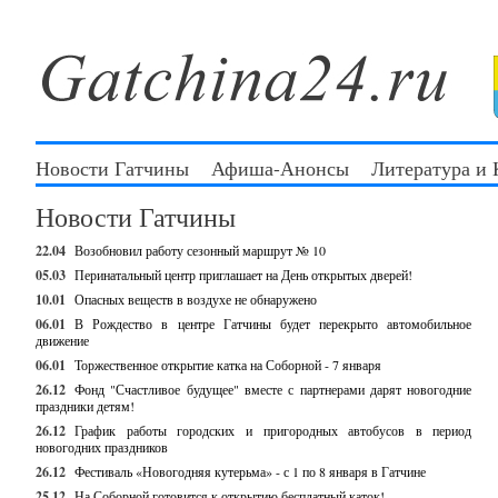
Новости Гатчины
Афиша-Анонсы
Литература и
Новости Гатчины
22.04
Возобновил работу сезонный маршрут № 10
05.03
Перинатальный центр приглашает на День открытых дверей!
10.01
Опасных веществ в воздухе не обнаружено
06.01
В Рождество в центре Гатчины будет перекрыто автомобильное
движение
06.01
Торжественное открытие катка на Соборной - 7 января
26.12
Фонд "Счастливое будущее" вместе с партнерами дарят новогодние
праздники детям!
26.12
График работы городских и пригородных автобусов в период
новогодних праздников
26.12
Фестиваль «Новогодняя кутерьма» - с 1 по 8 января в Гатчине
25.12
На Соборной готовится к открытию бесплатный каток!