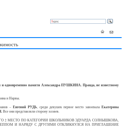
жимость
и и одновременно памяти Александра ПУШКИНА. Правда, не известному
вина и Нарвы.
еранов –
Евгений РУДЬ
, среди девушек первое место завоевала
Екатерина
.
Все они представляли сторону хозяев.
О 2 МЕСТО ПО КАТЕГОРИИ ШКОЛЬНИКОВ ЭДУАРДА СОЛНЫШКОВА,
ИСЕППОМ И НАРЯДУ С ДРУГИМИ ОТКЛИКНУЛСЯ НА ПРИГЛАШЕНИЕ