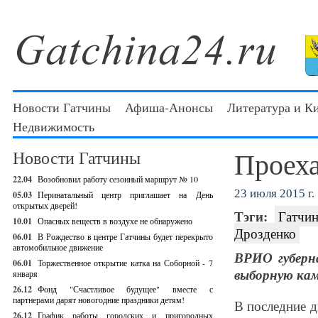
Новости Гатчины
Афиша-Анонсы
Литература и К
Недвижимость
Проеха
Новости Гатчины
22.04
Возобновил работу сезонный маршрут № 10
23 июля 2015 г.
05.03
Перинатальный центр приглашает на День
открытых дверей!
Тэги:
Гатчин
10.01
Опасных веществ в воздухе не обнаружено
Дрозденко
06.01
В Рождество в центре Гатчины будет перекрыто
автомобильное движение
ВРИО губерн
06.01
Торжественное открытие катка на Соборной - 7
выборную ка
января
26.12
Фонд "Счастливое будущее" вместе с
партнерами дарят новогодние праздники детям!
В последние д
26.12
График работы городских и пригородных