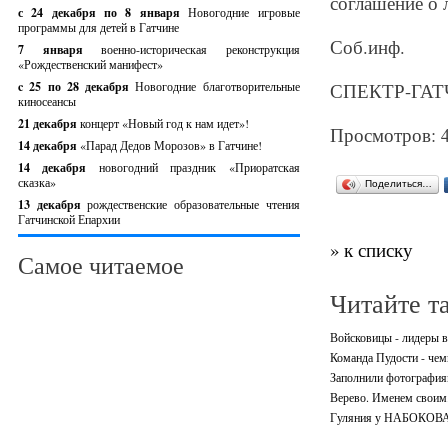
соглашение о 
с 24 декабря по 8 января
Новогодние игровые
программы для детей в Гатчине
Соб.инф.
7 января
военно-историческая реконструкция
«Рождественский манифест»
c 25 по 28 декабря
Новогодние благотворительные
СПЕКТР-ГАТЧ
киносеансы
21 декабря
концерт «Новый год к нам идет»!
Просмотров: 
14 декабря
«Парад Дедов Морозов» в Гатчине!
14 декабря
новогодний праздник «Приоратская
сказка»
Поделиться…
13 декабря
рождественские образовательные чтения
Гатчинской Епархии
» к списку
Самое читаемое
Читайте т
Войсковицы - лидеры в
Команда Пудости - че
Заполнили фотографиям
Верево. Именем своим.
Гуляния у НАБОКОВА.