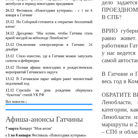
дело задае
автобусов в период новогодних праздников
ПРОЕЗДНОМ
26.12
Фестиваль «Новогодняя кутерьма» - с 1 по 8
января в Гатчине
В СПБ?
25.12
На Соборной готовится к открытию бесплатный
каток!
ВРИО губерна
24.12
Дрозденко: "Мы хотим, чтобы Гатчина стала
равно живет
яркой звездой на небосводе Ленобласти"
работники Гат
23.12
Отключение электроэнергии в Гатчине: 24
декабря
у нас ведется
23.12
Стало известно, где в Гатчине можно запускать
самой автоста
салюты и фейерверки
23.12
Полная афиша новогодних и рождественских
мероприятий Гатчинского округа
В Гатчине и Г
13.12
В Гатчинском парке найден ранее неизвестный
весь год в Ко
подземный ход
12.12
Стрельба на день рождения обернулась
ОБРАТИТЕ ВН
"букетом" статей УК РФ
Ленобласти,
Все новости »
категории, ка
Ленобласти и
Афиша-анонсы Гатчины
маршруты и 25
7 марта
Концерт "Моя весна"
– СПб и облас
с 1 по 8 января
Фестиваль «Новогодняя кутерьма»