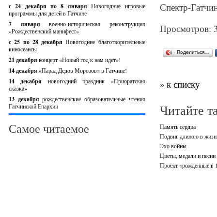
Спектр-Гатчин
с 24 декабря по 8 января
Новогодние игровые
программы для детей в Гатчине
7 января
военно-историческая реконструкция
Просмотров: 
«Рождественский манифест»
c 25 по 28 декабря
Новогодние благотворительные
киносеансы
Поделиться…
21 декабря
концерт «Новый год к нам идет»!
14 декабря
«Парад Дедов Морозов» в Гатчине!
14 декабря
новогодний праздник «Приоратская
» к списку
сказка»
13 декабря
рождественские образовательные чтения
Читайте т
Гатчинской Епархии
Самое читаемое
Память сердца
Подвиг длиною в жизн
Эхо войны
Цветы, медали и песни 
Проект «рожденные в 