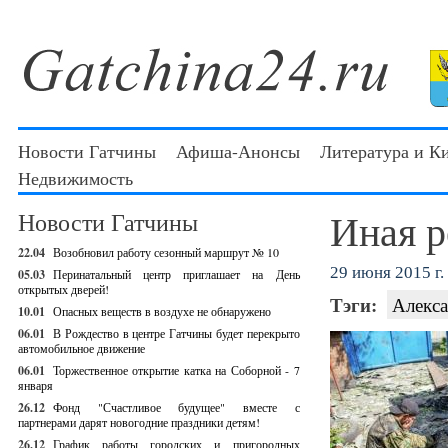
Новости Гатчины
Афиша-Анонсы
Литература и К
Недвижимость
Иная р
Новости Гатчины
22.04
Возобновил работу сезонный маршрут № 10
29 июня 2015 г.
05.03
Перинатальный центр приглашает на День
открытых дверей!
Тэги:
Алекс
10.01
Опасных веществ в воздухе не обнаружено
06.01
В Рождество в центре Гатчины будет перекрыто
автомобильное движение
06.01
Торжественное открытие катка на Соборной - 7
января
26.12
Фонд "Счастливое будущее" вместе с
партнерами дарят новогодние праздники детям!
26.12
График работы городских и пригородных