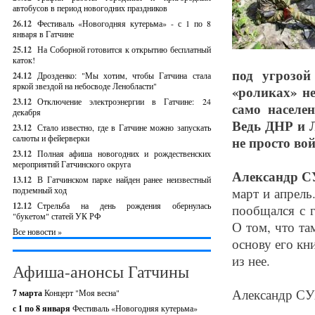
автобусов в период новогодних праздников
26.12
Фестиваль «Новогодняя кутерьма» - с 1 по 8
января в Гатчине
25.12
На Соборной готовится к открытию бесплатный
каток!
под угрозой
24.12
Дрозденко: "Мы хотим, чтобы Гатчина стала
яркой звездой на небосводе Ленобласти"
«роликах» не
23.12
Отключение электроэнергии в Гатчине: 24
само населе
декабря
Ведь ДНР и Л
23.12
Стало известно, где в Гатчине можно запускать
салюты и фейерверки
не просто вой
23.12
Полная афиша новогодних и рождественских
мероприятий Гатчинского округа
Александр 
13.12
В Гатчинском парке найден ранее неизвестный
подземный ход
март и апрель
12.12
Стрельба на день рождения обернулась
пообщался с 
"букетом" статей УК РФ
О том, что та
Все новости »
основу его кн
из нее.
Афиша-анонсы Гатчины
Александр С
7 марта
Концерт "Моя весна"
с 1 по 8 января
Фестиваль «Новогодняя кутерьма»