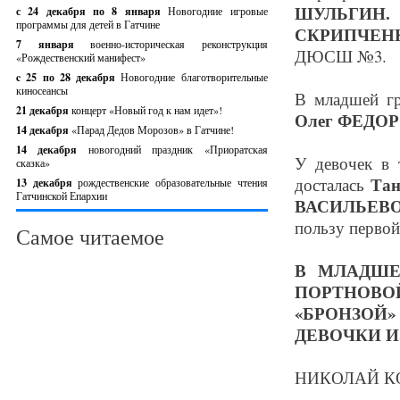
ШУЛЬГИН.
В
с 24 декабря по 8 января
Новогодние игровые
программы для детей в Гатчине
СКРИПЧЕН
7 января
военно-историческая реконструкция
ДЮСШ №3.
«Рождественский манифест»
c 25 по 28 декабря
Новогодние благотворительные
киносеансы
В младшей г
21 декабря
концерт «Новый год к нам идет»!
Олег ФЕДО
14 декабря
«Парад Дедов Морозов» в Гатчине!
14 декабря
новогодний праздник «Приоратская
У девочек в 
сказка»
Та
досталась
13 декабря
рождественские образовательные чтения
Гатчинской Епархии
ВАСИЛЬЕВ
пользу первой
Самое читаемое
В МЛАДШЕ
ПОРТНОВО
«БРОНЗОЙ
ДЕВОЧКИ И
НИКОЛАЙ К