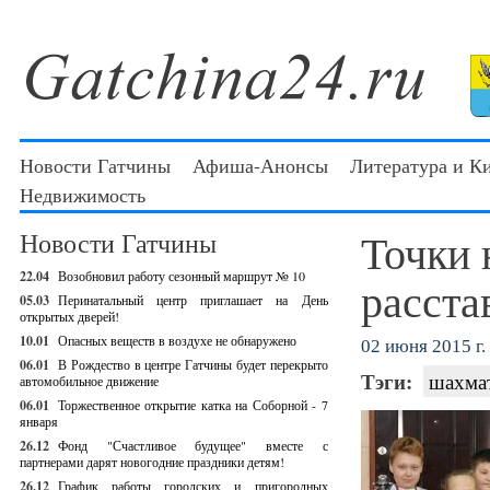
Новости Гатчины
Афиша-Анонсы
Литература и К
Недвижимость
Точки 
Новости Гатчины
22.04
Возобновил работу сезонный маршрут № 10
расст
05.03
Перинатальный центр приглашает на День
открытых дверей!
10.01
Опасных веществ в воздухе не обнаружено
02 июня 2015 г.
06.01
В Рождество в центре Гатчины будет перекрыто
Тэги:
шахма
автомобильное движение
06.01
Торжественное открытие катка на Соборной - 7
января
26.12
Фонд "Счастливое будущее" вместе с
партнерами дарят новогодние праздники детям!
26.12
График работы городских и пригородных