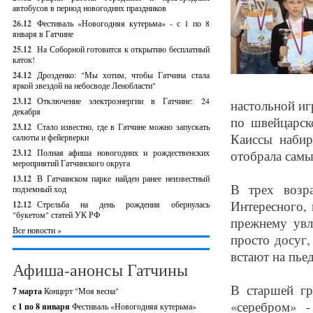
автобусов в период новогодних праздников
26.12
Фестиваль «Новогодняя кутерьма» - с 1 по 8
января в Гатчине
25.12
На Соборной готовится к открытию бесплатный
каток!
24.12
Дрозденко: "Мы хотим, чтобы Гатчина стала
яркой звездой на небосводе Ленобласти"
23.12
Отключение электроэнергии в Гатчине: 24
настольной иг
декабря
по швейцарск
23.12
Стало известно, где в Гатчине можно запускать
Каиссы набир
салюты и фейерверки
23.12
Полная афиша новогодних и рождественских
отобрала самы
мероприятий Гатчинского округа
13.12
В Гатчинском парке найден ранее неизвестный
В трех возр
подземный ход
Интересного, 
12.12
Стрельба на день рождения обернулась
"букетом" статей УК РФ
прежнему увл
Все новости »
просто досуг,
встают на пьед
Афиша-анонсы Гатчины
В старшей г
7 марта
Концерт "Моя весна"
«серебром» 
с 1 по 8 января
Фестиваль «Новогодняя кутерьма»