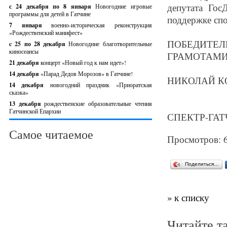
депутата Го
с 24 декабря по 8 января
Новогодние игровые
программы для детей в Гатчине
поддержке спо
7 января
военно-историческая реконструкция
«Рождественский манифест»
ПОБЕДИТЕЛ
c 25 по 28 декабря
Новогодние благотворительные
киносеансы
ГРАМОТАМИ
21 декабря
концерт «Новый год к нам идет»!
14 декабря
«Парад Дедов Морозов» в Гатчине!
НИКОЛАЙ К
14 декабря
новогодний праздник «Приоратская
сказка»
13 декабря
рождественские образовательные чтения
Гатчинской Епархии
СПЕКТР-ГАТЧ
Самое читаемое
Просмотров: 
Поделиться…
» к списку
Читайте т