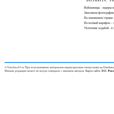
Войсковицы - лидеры в
Заполнили фотографиям
На чемпионате страны 
На полный марафон – 
Увлечение ходьбой - в
© Gatchina24.ru При использовании материалов индексируемая гиперссылка на
Gatchina
Мнение редакции может не всегда совпадать с мнением авторов.
Карта сайта
,
RSS
,
Рек