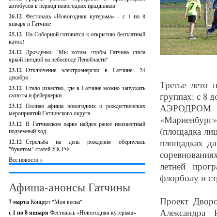
автобусов в период новогодних праздников
26.12
Фестиваль «Новогодняя кутерьма» - с 1 по 8
января в Гатчине
25.12
На Соборной готовится к открытию бесплатный
каток!
24.12
Дрозденко: "Мы хотим, чтобы Гатчина стала
яркой звездой на небосводе Ленобласти"
23.12
Отключение электроэнергии в Гатчине: 24
декабря
Третье лето 
23.12
Стало известно, где в Гатчине можно запускать
группах: с 8 д
салюты и фейерверки
23.12
Полная афиша новогодних и рождественских
АЭРОДРОМ (
мероприятий Гатчинского округа
«Мариенбург
13.12
В Гатчинском парке найден ранее неизвестный
(площадка ли
подземный ход
площадках дл
12.12
Стрельба на день рождения обернулась
"букетом" статей УК РФ
соревнования
Все новости »
летней прог
флорболу и ст
Афиша-анонсы Гатчины
Проект Дворо
7 марта
Концерт "Моя весна"
Александра
с 1 по 8 января
Фестиваль «Новогодняя кутерьма»