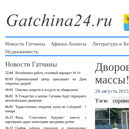
Новости Гатчины
Афиша-Анонсы
Литература и К
Недвижимость
Дворов
Новости Гатчины
22.04
Возобновил работу сезонный маршрут № 10
массы
05.03
Перинатальный центр приглашает на День
открытых дверей!
10.01
Опасных веществ в воздухе не обнаружено
26 августа 2015 
06.01
В Рождество в центре Гатчины будет перекрыто
Тэги:
соревн
автомобильное движение
06.01
Торжественное открытие катка на Соборной - 7
января
26.12
Фонд "Счастливое будущее" вместе с
партнерами дарят новогодние праздники детям!
26.12
График работы городских и пригородных