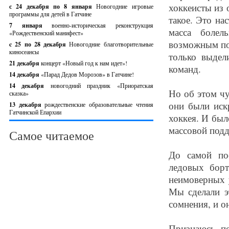
хоккеисты из 
с 24 декабря по 8 января
Новогодние игровые
программы для детей в Гатчине
такое. Это на
7 января
военно-историческая реконструкция
масса болел
«Рождественский манифест»
возможным пое
c 25 по 28 декабря
Новогодние благотворительные
киносеансы
только выдел
21 декабря
концерт «Новый год к нам идет»!
команд.
14 декабря
«Парад Дедов Морозов» в Гатчине!
14 декабря
новогодний праздник «Приоратская
Но об этом чу
сказка»
они были иск
13 декабря
рождественские образовательные чтения
Гатчинской Епархии
хоккея. И был
массовой подд
Самое читаемое
До самой по
ледовых борт
неимоверных у
Мы сделали э
сомнения, и о
Признаюсь, по