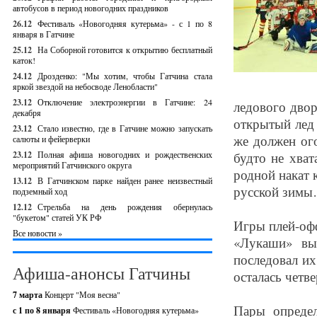
автобусов в период новогодних праздников
26.12
Фестиваль «Новогодняя кутерьма» - с 1 по 8
января в Гатчине
25.12
На Соборной готовится к открытию бесплатный
каток!
24.12
Дрозденко: "Мы хотим, чтобы Гатчина стала
яркой звездой на небосводе Ленобласти"
23.12
Отключение электроэнергии в Гатчине: 24
ледового двор
декабря
открытый лед 
23.12
Стало известно, где в Гатчине можно запускать
же должен ого
салюты и фейерверки
23.12
Полная афиша новогодних и рождественских
будто не хват
мероприятий Гатчинского округа
родной накат к
13.12
В Гатчинском парке найден ранее неизвестный
русской зим
подземный ход
12.12
Стрельба на день рождения обернулась
"букетом" статей УК РФ
Игры плей-офф
Все новости »
«Лукаши» вы
последовал их
Афиша-анонсы Гатчины
осталась четв
7 марта
Концерт "Моя весна"
Пары опреде
с 1 по 8 января
Фестиваль «Новогодняя кутерьма»