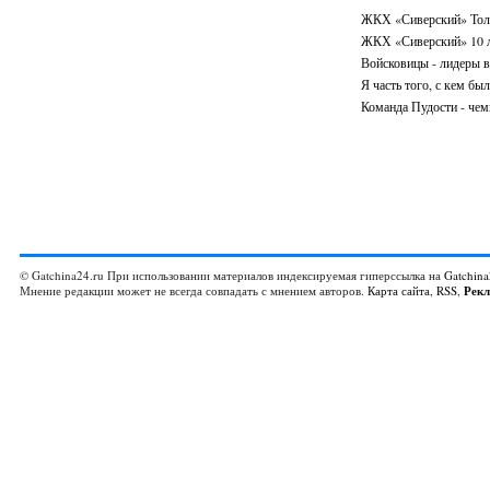
ЖКХ «Сиверский» Тол
ЖКХ «Сиверский» 10 л
Войсковицы - лидеры в
Я часть того, с кем был
Команда Пудости - че
© Gatchina24.ru При использовании материалов индексируемая гиперссылка на
Gatchina
Мнение редакции может не всегда совпадать с мнением авторов.
Карта сайта
,
RSS
,
Рек