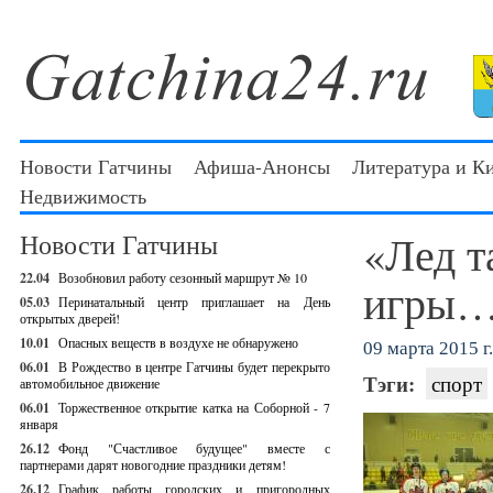
Новости Гатчины
Афиша-Анонсы
Литература и К
Недвижимость
«Лед т
Новости Гатчины
22.04
Возобновил работу сезонный маршрут № 10
игры
05.03
Перинатальный центр приглашает на День
открытых дверей!
10.01
Опасных веществ в воздухе не обнаружено
09 марта 2015 г.
06.01
В Рождество в центре Гатчины будет перекрыто
Тэги:
спорт
автомобильное движение
06.01
Торжественное открытие катка на Соборной - 7
января
26.12
Фонд "Счастливое будущее" вместе с
партнерами дарят новогодние праздники детям!
26.12
График работы городских и пригородных