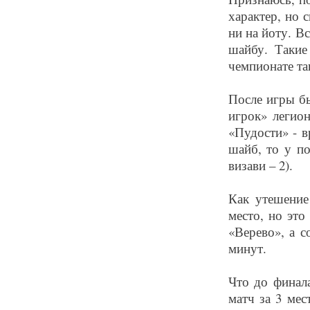
характер, но 
ни на йоту. В
шайбу. Таки
чемпионате та
После игры б
игрок» легио
«Пудости» - в
шайб, то у по
визави – 2).
Как утешение
место, но это
«Верево», а с
минут.
Что до финала
матч за 3 мес