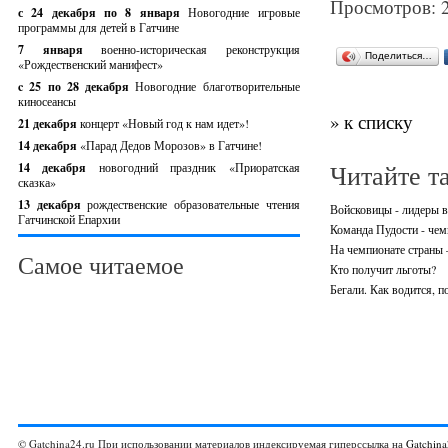
Просмотров: 
с 24 декабря по 8 января
Новогодние игровые
программы для детей в Гатчине
7 января
военно-историческая реконструкция
Поделиться…
«Рождественский манифест»
c 25 по 28 декабря
Новогодние благотворительные
киносеансы
» к списку
21 декабря
концерт «Новый год к нам идет»!
14 декабря
«Парад Дедов Морозов» в Гатчине!
Читайте т
14 декабря
новогодний праздник «Приоратская
сказка»
13 декабря
рождественские образовательные чтения
Войсковицы - лидеры в
Гатчинской Епархии
Команда Пудости - че
На чемпионате страны 
Самое читаемое
Кто получит льготы?
Бегали. Как водится, п
© Gatchina24.ru При использовании материалов индексируемая гиперссылка на
Gatchina