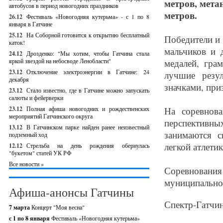
метров, мета
автобусов в период новогодних праздников
метров.
26.12
Фестиваль «Новогодняя кутерьма» - с 1 по 8
января в Гатчине
25.12
На Соборной готовится к открытию бесплатный
Победители и 
каток!
мальчиков и д
24.12
Дрозденко: "Мы хотим, чтобы Гатчина стала
яркой звездой на небосводе Ленобласти"
медалей, гра
23.12
Отключение электроэнергии в Гатчине: 24
лучшие резу
декабря
значками, при
23.12
Стало известно, где в Гатчине можно запускать
салюты и фейерверки
23.12
Полная афиша новогодних и рождественских
На соревнов
мероприятий Гатчинского округа
перспективны
13.12
В Гатчинском парке найден ранее неизвестный
занимаются с
подземный ход
легкой атлетик
12.12
Стрельба на день рождения обернулась
"букетом" статей УК РФ
Все новости »
Соревнован
муниципально
Афиша-анонсы Гатчины
Спектр-Гатчин
7 марта
Концерт "Моя весна"
с 1 по 8 января
Фестиваль «Новогодняя кутерьма»