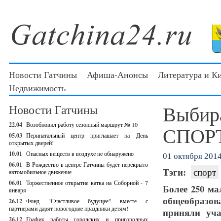
Новости Гатчины
Афиша-Анонсы
Литература и К
Недвижимость
Выбир
Новости Гатчины
22.04
Возобновил работу сезонный маршрут № 10
СПОРТ
05.03
Перинатальный центр приглашает на День
открытых дверей!
10.01
Опасных веществ в воздухе не обнаружено
01 октября 2014 
06.01
В Рождество в центре Гатчины будет перекрыто
Тэги:
спорт
автомобильное движение
06.01
Торжественное открытие катка на Соборной - 7
Более 250 м
января
общеобразо
26.12
Фонд "Счастливое будущее" вместе с
партнерами дарят новогодние праздники детям!
приняли уча
26.12
График работы городских и пригородных