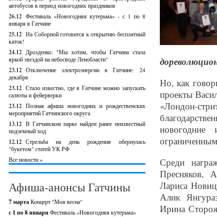
автобусов в период новогодних праздников
26.12
Фестиваль «Новогодняя кутерьма» - с 1 по 8
января в Гатчине
25.12
На Соборной готовится к открытию бесплатный
каток!
24.12
Дрозденко: "Мы хотим, чтобы Гатчина стала
яркой звездой на небосводе Ленобласти"
дореволюцио
23.12
Отключение электроэнергии в Гатчине: 24
декабря
Но, как говор
23.12
Стало известно, где в Гатчине можно запускать
проекты Васи
салюты и фейерверки
«Лондон-стр
23.12
Полная афиша новогодних и рождественских
мероприятий Гатчинского округа
благодарств
13.12
В Гатчинском парке найден ранее неизвестный
новогодние 
подземный ход
ограниченным
12.12
Стрельба на день рождения обернулась
"букетом" статей УК РФ
Все новости »
Среди награ
Пресняков, 
Афиша-анонсы Гатчины
Лариса Новиц
Алик Янгура
7 марта
Концерт "Моя весна"
Ирина Сторож
с 1 по 8 января
Фестиваль «Новогодняя кутерьма»