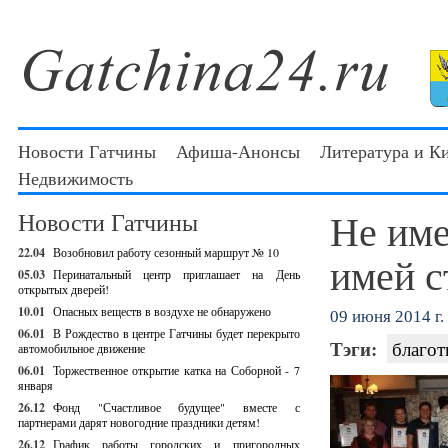
Новости Гатчины
Афиша-Анонсы
Литература и К
Недвижимость
Не име
Новости Гатчины
22.04
Возобновил работу сезонный маршрут № 10
имей с
05.03
Перинатальный центр приглашает на День
открытых дверей!
10.01
Опасных веществ в воздухе не обнаружено
09 июня 2014 г.
06.01
В Рождество в центре Гатчины будет перекрыто
Тэги:
благот
автомобильное движение
06.01
Торжественное открытие катка на Соборной - 7
января
26.12
Фонд "Счастливое будущее" вместе с
партнерами дарят новогодние праздники детям!
26.12
График работы городских и пригородных