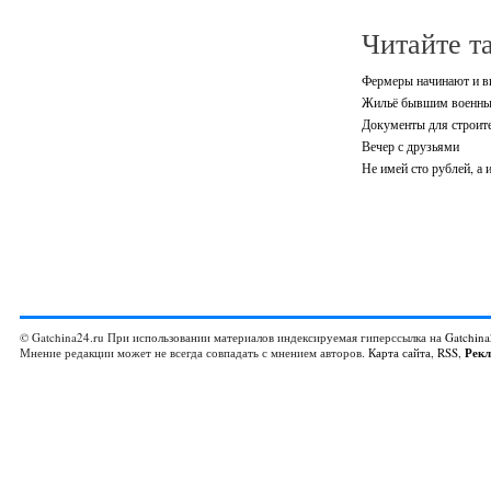
Читайте т
Фермеры начинают и 
Жильё бывшим военн
Документы для строите
Вечер с друзьями
Не имей сто рублей, а 
© Gatchina24.ru При использовании материалов индексируемая гиперссылка на
Gatchina
Мнение редакции может не всегда совпадать с мнением авторов.
Карта сайта
,
RSS
,
Рек