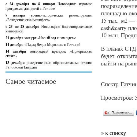
с 24 декабря по 8 января
Новогодние игровые
подразделени
программы для детей в Гатчине
площадью око
7 января
военно-историческая реконструкция
15 тыс. м2 — 
«Рождественский манифест»
c 25 по 28 декабря
Новогодние благотворительные
cash&carry пл
киносеансы
10 млн. Предп
21 декабря
концерт «Новый год к нам идет»!
14 декабря
«Парад Дедов Морозов» в Гатчине!
В планах СТД 
14 декабря
новогодний праздник «Приоратская
будет открыт
сказка»
выйти на рынк
13 декабря
рождественские образовательные чтения
Гатчинской Епархии
Самое читаемое
Спектр-Гатчин
Просмотров: 
Поделиться…
» к списку