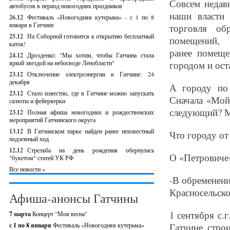
Совсем недав
автобусов в период новогодних праздников
наши власти
26.12
Фестиваль «Новогодняя кутерьма» - с 1 по 8
января в Гатчине
торговля об
25.12
На Соборной готовится к открытию бесплатный
помещений,
каток!
ранее помеще
24.12
Дрозденко: "Мы хотим, чтобы Гатчина стала
яркой звездой на небосводе Ленобласти"
городом и ост
23.12
Отключение электроэнергии в Гатчине: 24
декабря
А городу по 
23.12
Стало известно, где в Гатчине можно запускать
Сначала «Мой
салюты и фейерверки
следующий? М
23.12
Полная афиша новогодних и рождественских
мероприятий Гатчинского округа
13.12
В Гатчинском парке найден ранее неизвестный
Что городу от
подземный ход
12.12
Стрельба на день рождения обернулась
О «Петровиче»
"букетом" статей УК РФ
Все новости »
-В обременени
Красносельско
Афиша-анонсы Гатчины
1 сентября с
7 марта
Концерт "Моя весна"
с 1 по 8 января
Фестиваль «Новогодняя кутерьма»
Гатчине стро