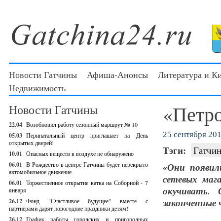
Новости Гатчины
Афиша-Анонсы
Литература и К
Недвижимость
«Петро
Новости Гатчины
22.04
Возобновил работу сезонный маршрут № 10
25 сентября 201
05.03
Перинатальный центр приглашает на День
открытых дверей!
Тэги:
Гатчин
10.01
Опасных веществ в воздухе не обнаружено
06.01
В Рождество в центре Гатчины будет перекрыто
«Они появил
автомобильное движение
сетевых маг
06.01
Торжественное открытие катка на Соборной - 7
окучивать. 
января
законченные 
26.12
Фонд "Счастливое будущее" вместе с
партнерами дарят новогодние праздники детям!
26.12
График работы городских и пригородных