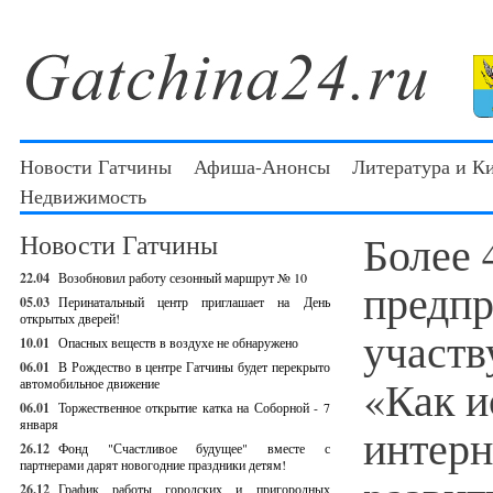
Новости Гатчины
Афиша-Анонсы
Литература и К
Недвижимость
Более 
Новости Гатчины
22.04
Возобновил работу сезонный маршрут № 10
предпр
05.03
Перинатальный центр приглашает на День
открытых дверей!
участв
10.01
Опасных веществ в воздухе не обнаружено
06.01
В Рождество в центре Гатчины будет перекрыто
«Как и
автомобильное движение
06.01
Торжественное открытие катка на Соборной - 7
января
интерн
26.12
Фонд "Счастливое будущее" вместе с
партнерами дарят новогодние праздники детям!
26.12
График работы городских и пригородных