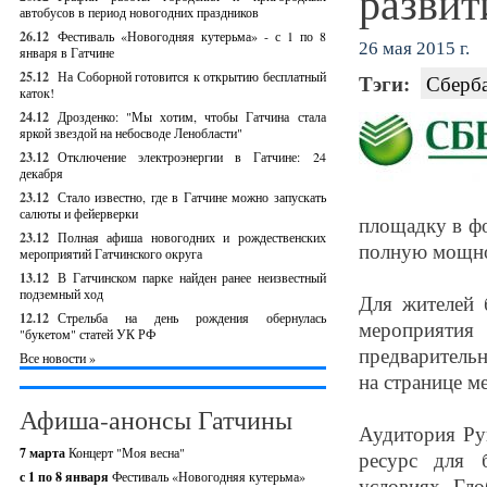
развит
автобусов в период новогодних праздников
26.12
Фестиваль «Новогодняя кутерьма» - с 1 по 8
26 мая 2015 г.
января в Гатчине
25.12
На Соборной готовится к открытию бесплатный
Тэги:
Сберб
каток!
24.12
Дрозденко: "Мы хотим, чтобы Гатчина стала
яркой звездой на небосводе Ленобласти"
23.12
Отключение электроэнергии в Гатчине: 24
декабря
23.12
Стало известно, где в Гатчине можно запускать
салюты и фейерверки
площадку в фо
23.12
Полная афиша новогодних и рождественских
полную мощнос
мероприятий Гатчинского округа
13.12
В Гатчинском парке найден ранее неизвестный
подземный ход
Для жителей 
12.12
Стрельба на день рождения обернулась
мероприяти
"букетом" статей УК РФ
предваритель
Все новости »
на странице мер
Афиша-анонсы Гатчины
Аудитория Рун
7 марта
Концерт "Моя весна"
ресурс для 
с 1 по 8 января
Фестиваль «Новогодняя кутерьма»
условиях. Гло