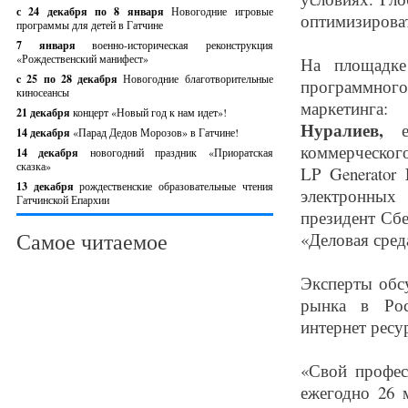
с 24 декабря по 8 января
Новогодние игровые
оптимизироват
программы для детей в Гатчине
7 января
военно-историческая реконструкция
«Рождественский манифест»
На площадке
c 25 по 28 декабря
Новогодние благотворительные
программного 
киносеансы
маркетинга:
21 декабря
концерт «Новый год к нам идет»!
Нуралиев,
ев
14 декабря
«Парад Дедов Морозов» в Гатчине!
коммерческог
14 декабря
новогодний праздник «Приоратская
сказка»
М
LP Generator
13 декабря
рождественские образовательные чтения
электронны
Гатчинской Епархии
президент Сб
Самое читаемое
«Деловая сре
Эксперты обс
рынка в Рос
интернет ресу
«Свой профес
ежегодно 26 