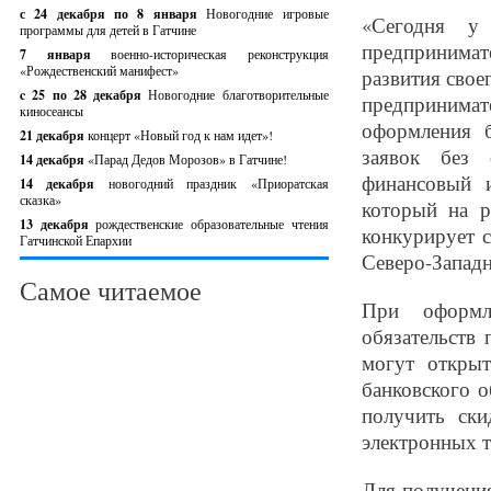
с 24 декабря по 8 января
Новогодние игровые
«Сегодня у
программы для детей в Гатчине
предпринимат
7 января
военно-историческая реконструкция
«Рождественский манифест»
развития свое
c 25 по 28 декабря
Новогодние благотворительные
предпринимат
киносеансы
оформления б
21 декабря
концерт «Новый год к нам идет»!
заявок без 
14 декабря
«Парад Дедов Морозов» в Гатчине!
финансовый 
14 декабря
новогодний праздник «Приоратская
сказка»
который на р
13 декабря
рождественские образовательные чтения
конкурирует 
Гатчинской Епархии
Северо-Запад
Самое читаемое
При оформл
обязательств 
могут открыт
банковского 
получить ск
электронных т
Для получени