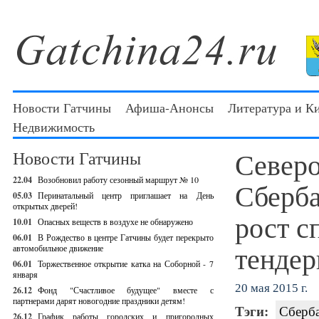
Новости Гатчины
Афиша-Анонсы
Литература и К
Недвижимость
Северо
Новости Гатчины
22.04
Возобновил работу сезонный маршрут № 10
Сберба
05.03
Перинатальный центр приглашает на День
открытых дверей!
рост с
10.01
Опасных веществ в воздухе не обнаружено
06.01
В Рождество в центре Гатчины будет перекрыто
тендер
автомобильное движение
06.01
Торжественное открытие катка на Соборной - 7
января
20 мая 2015 г.
26.12
Фонд "Счастливое будущее" вместе с
партнерами дарят новогодние праздники детям!
Тэги:
Сберб
26.12
График работы городских и пригородных