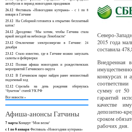
автобусов в период новогодних праздников
26.12
Фестиваль «Новогодняя кутерьма» - с 1 по 8
января в Гатчине
25.12
На Соборной готовится к открытию бесплатный
каток!
24.12
Дрозденко: "Мы хотим, чтобы Гатчина стала
Северо-Запад
яркой звездой на небосводе Ленобласти"
2015 года ма
23.12
Отключение электроэнергии в Гатчине: 24
декабря
составила 478,
23.12
Стало известно, где в Гатчине можно запускать
салюты и фейерверки
Внедренная в
23.12
Полная афиша новогодних и рождественских
имущественно
мероприятий Гатчинского округа
конкурсах и а
13.12
В Гатчинском парке найден ранее неизвестный
подземный ход
соответствии
12.12
Стрельба на день рождения обернулась
сумму от 50
"букетом" статей УК РФ
гарантий исп
Все новости »
качестве им
депозитно-кр
Афиша-анонсы Гатчины
сроком обязат
7 марта
Концерт "Моя весна"
рабочих дня.
с 1 по 8 января
Фестиваль «Новогодняя кутерьма»