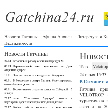
Новости Гатчины
Афиша-Анонсы
Литература и К
Недвижимость
Новос
Новости Гатчины
22.04
Возобновил работу сезонный маршрут № 10
Тег:
Velotrop
05.03
Перинатальный центр приглашает на День
открытых дверей!
24 июля 15:33
10.01
Опасных веществ в воздухе не обнаружено
В Гатчине ст
06.01
В Рождество в центре Гатчины будет перекрыто
автомобильное движение
Гатчина при
06.01
Торжественное открытие катка на Соборной - 7
января
VELOTROP - 
26.12
Фонд "Счастливое будущее" вместе с
туристическо
партнерами дарят новогодние праздники детям!
августа по 3
26.12
График работы городских и пригородных