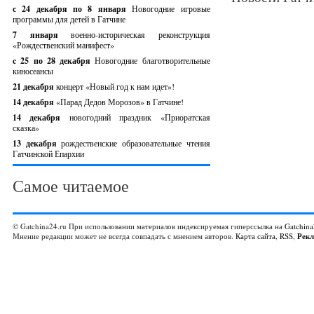
с 24 декабря по 8 января
Новогодние игровые
программы для детей в Гатчине
7 января
военно-историческая реконструкция
«Рождественский манифест»
c 25 по 28 декабря
Новогодние благотворительные
киносеансы
21 декабря
концерт «Новый год к нам идет»!
14 декабря
«Парад Дедов Морозов» в Гатчине!
14 декабря
новогодний праздник «Приоратская
сказка»
13 декабря
рождественские образовательные чтения
Гатчинской Епархии
Самое читаемое
© Gatchina24.ru При использовании материалов индексируемая гиперссылка на
Gatchina
Мнение редакции может не всегда совпадать с мнением авторов.
Карта сайта
,
RSS
,
Рек