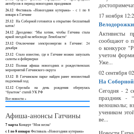
автобусов в период новогодних праздников
достопримечат
26.12
Фестиваль «Новогодняя кутерьма» - с 1 по 8
17 ноября 12:
января в Гатчине
25.12
На Соборной готовится к открытию бесплатный
Велодорожки 
каток!
24.12
Дрозденко: "Мы хотим, чтобы Гатчина стала
Активисты п
яркой звездой на небосводе Ленобласти"
сообщают о п
23.12
Отключение электроэнергии в Гатчине: 24
о конкурсе "
декабря
учетом форми
23.12
Стало известно, где в Гатчине можно запускать
салюты и фейерверки
Уже...
23.12
Полная афиша новогодних и рождественских
мероприятий Гатчинского округа
02 сентября 02
13.12
В Гатчинском парке найден ранее неизвестный
На Соборной 
подземный ход
12.12
Стрельба на день рождения обернулась
Сегодня - 2 
"букетом" статей УК РФ
праздник - 
Все новости »
велошколы; вз
учеником это
Афиша-анонсы Гатчины
ве...
7 марта
Концерт "Моя весна"
с 1 по 8 января
Фестиваль «Новогодняя кутерьма»
Новости Гатчи