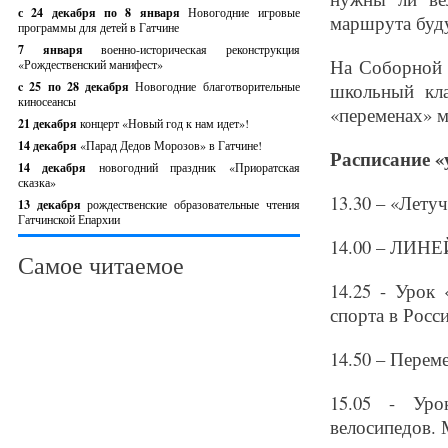
с 24 декабря по 8 января
Новогодние игровые
маршрута буд
программы для детей в Гатчине
7 января
военно-историческая реконструкция
На Соборной у
«Рождественский манифест»
c 25 по 28 декабря
Новогодние благотворительные
школьный кла
киносеансы
«переменах» м
21 декабря
концерт «Новый год к нам идет»!
14 декабря
«Парад Дедов Морозов» в Гатчине!
Расписание 
14 декабря
новогодний праздник «Приоратская
сказка»
13.30 – «Летуч
13 декабря
рождественские образовательные чтения
Гатчинской Епархии
14.00 – ЛИНЕ
Самое читаемое
14.25 - Урок
спорта в Росс
14.50 – Перем
15.05 - Уро
велосипедов. 