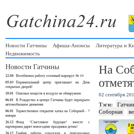
Новости Гатчины
Афиша-Анонсы
Литература и К
Недвижимость
На Соб
Новости Гатчины
22.04
Возобновил работу сезонный маршрут № 10
отметя
05.03
Перинатальный центр приглашает на День
открытых дверей!
10.01
Опасных веществ в воздухе не обнаружено
02 сентября 201
06.01
В Рождество в центре Гатчины будет перекрыто
Тэги:
Гатчин
автомобильное движение
Соборная
ве
06.01
Торжественное открытие катка на Соборной - 7
января
26.12
Фонд "Счастливое будущее" вместе с
партнерами дарят новогодние праздники детям!
26.12
График работы городских и пригородных