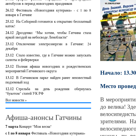
автобусов в период новогодних праздников
26.12
Фестиваль «Новогодняя кутерьма» - с 1 по 8
января в Гатчине
25.12
На Соборной готовится к открытию бесплатный
каток!
24.12
Дрозденко: "Мы хотим, чтобы Гатчина стала
яркой звездой на небосводе Ленобласти"
23.12
Отключение электроэнергии в Гатчине: 24
декабря
23.12
Стало известно, где в Гатчине можно запускать
салюты и фейерверки
23.12
Полная афиша новогодних и рождественских
мероприятий Гатчинского округа
Начало: 13.30
13.12
В Гатчинском парке найден ранее неизвестный
подземный ход
Место провед
12.12
Стрельба на день рождения обернулась
"букетом" статей УК РФ
В мероприяти
Все новости »
до велика! Зде
велосипедисты
Афиша-анонсы Гатчины
зрителями. Н
7 марта
Концерт "Моя весна"
велосипедног
с 1 по 8 января
Фестиваль «Новогодняя кутерьма»
нужны ли ве