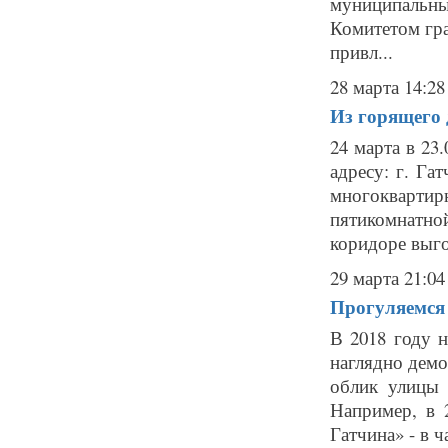
муниципальны
Комитетом гра
привл...
28 марта 14:28
Из горящего 
24 марта в 23
адресу: г. Га
многокварт
пятикомнатн
коридоре выгор
29 марта 21:04
Прогуляемся
В 2018 году н
наглядно дем
облик улицы 
Например, в 
Гатчина» - в ча