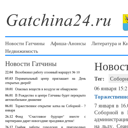
Новости Гатчины
Афиша-Анонсы
Литература и К
Недвижимость
Новос
Новости Гатчины
22.04
Возобновил работу сезонный маршрут № 10
Тег:
Соборн
05.03
Перинатальный центр приглашает на День
открытых дверей!
06 января 15:2
10.01
Опасных веществ в воздухе не обнаружено
Торжественно
06.01
В Рождество в центре Гатчины будет перекрыто
автомобильное движение
7 января в 16
06.01
Торжественное открытие катка на Соборной - 7
января
Соборной в Г
26.12
Фонд "Счастливое будущее" вместе с
администрации
партнерами дарят новогодние праздники детям!
на льду. Сеан
26.12
График работы городских и пригородных