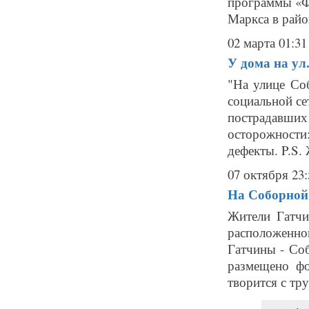
программы «Ф
Маркса в район
02 марта 01:31
У дома на ул
"На улице Со
социальной с
пострадавших
осторожности
дефекты. P.S. 
07 октября 23:
На Соборной 
Жители Гатчи
расположенн
Гатчины - Соб
размещено фо
творится с тру