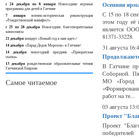
Осенняя ярма
с 24 декабря по 8 января
Новогодние игровые
программы для детей в Гатчине
С 15 по 18 се
7 января
военно-историческая реконструкция
«Рождественский манифест»
этом году её
c 25 по 28 декабря
Новогодние благотворительные
является ООО
киносеансы
81371-33228. 
21 декабря
концерт «Новый год к нам идет»!
14 декабря
«Парад Дедов Морозов» в Гатчине!
31 августа 16:
14 декабря
новогодний праздник «Приоратская
Продолжаютс
сказка»
13 декабря
рождественские образовательные чтения
В Гатчине пр
Гатчинской Епархии
Соборной. Пя
МО «Город Г
Самое читаемое
«Формировани
работ на те...
03 августа 13:
Проект "Благ
Проект "Благ
победителей