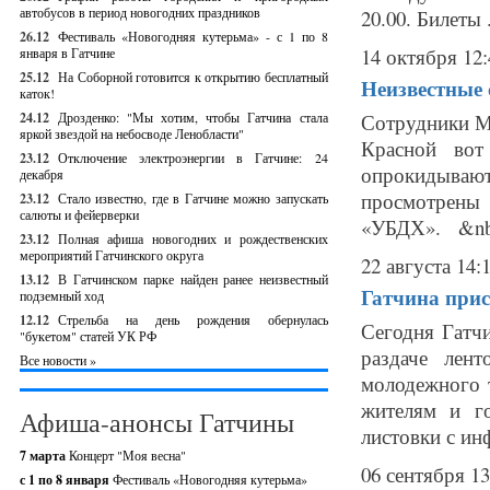
автобусов в период новогодних праздников
20.00. Билеты .
26.12
Фестиваль «Новогодняя кутерьма» - с 1 по 8
14 октября 12:
января в Гатчине
25.12
На Соборной готовится к открытию бесплатный
Неизвестные 
каток!
24.12
Дрозденко: "Мы хотим, чтобы Гатчина стала
Сотрудники М
яркой звездой на небосводе Ленобласти"
Красной вот
23.12
Отключение электроэнергии в Гатчине: 24
опрокидываю
декабря
просмотрены
23.12
Стало известно, где в Гатчине можно запускать
салюты и фейерверки
«УБДХ». &nbs
23.12
Полная афиша новогодних и рождественских
мероприятий Гатчинского округа
22 августа 14:
13.12
В Гатчинском парке найден ранее неизвестный
Гатчина прис
подземный ход
12.12
Стрельба на день рождения обернулась
Сегодня Гатч
"букетом" статей УК РФ
раздаче лент
Все новости »
молодежного 
жителям и го
Афиша-анонсы Гатчины
листовки с ин
7 марта
Концерт "Моя весна"
06 сентября 13
с 1 по 8 января
Фестиваль «Новогодняя кутерьма»