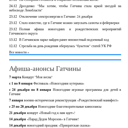
24.12
Дрозденко: "Мы хотим, чтобы Гатчина стала яркой звездой на
небосводе Ленобласти"
23.12
Отключение электроэнергии в Гатчине: 24 декабря
23.12
Стало известно, где в Гатчине можно запускать салюты и фейерверки
23.12
Полная афиша новогодних и рождественских мероприятий
Гатчинского округа
13.12
В Гатчинском парке найден ранее неизвестный подземный ход
12.12
Стрельба на день рождения обернулась "букетом" статей УК РФ
Все новости »
Афиша-анонсы Гатчины
7 марта
Концерт "Моя весна"
с 1 по 8 января
Фестиваль «Новогодняя кутерьма»
с 24 декабря по 8 января
Новогодние игровые программы для детей в
Гатчине
7 января
военно-историческая реконструкция «Рождественский манифест»
c 25 по 28 декабря
Новогодние благотворительные киносеансы
21 декабря
концерт «Новый год к нам идет»!
14 декабря
«Парад Дедов Морозов» в Гатчине!
14 декабря
новогодний праздник «Приоратская сказка»