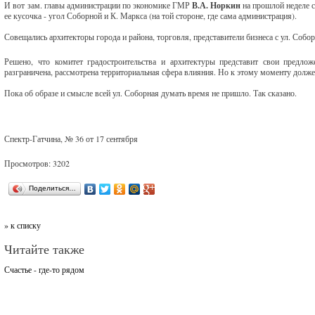
И вот зам. главы администрации по экономике ГМР
В.А. Норкин
на прошлой неделе с
ее кусочка - угол Соборной и К. Маркса (на той стороне, где сама администрация).
Совещались архитекторы города и района, торговля, представители бизнеса с ул. Собо
Решено, что комитет градостроительства и архитектуры представит свои предложе
разграничена, рассмотрена территориальная сфера влияния. Но к этому моменту должен
Пока об образе и смысле всей ул. Соборная думать время не пришло. Так сказано.
Спектр-Гатчина, № 36 от 17 сентября
Просмотров: 3202
Поделиться…
» к списку
Читайте также
Счастье - где-то рядом