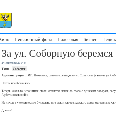
 Кино
Пенсионный фонд
Налоговая
Бизнес
Недви
За ул. Соборную беремся
24 сентября 2014 г.
Тэги:
Соборная
Администрация ГМР:
Помнится, совсем еще недавно ул. Советская (а нынче ул. Соб
Потом преобразилась.
Теперь какая-то непонятная стала; лохматка какая-то стала с дешевым товаром, го
Арбат московский!).
Не лучше с ухоженностью буквально и за углом (двора, каждого дома, магазина на ул.
Доколе?