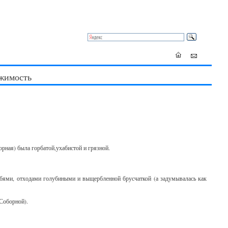
жимость
орная) была горбатой,ухабистой и грязной.
лубями, отходами голубиными и выщербленной брусчаткой (а задумывалась как
 Соборной).