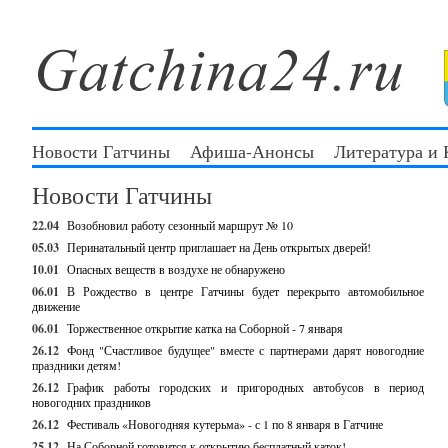
Новости Гатчины
Афиша-Анонсы
Литература и
Новости Гатчины
22.04
Возобновил работу сезонный маршрут № 10
05.03
Перинатальный центр приглашает на День открытых дверей!
10.01
Опасных веществ в воздухе не обнаружено
06.01
В Рождество в центре Гатчины будет перекрыто автомобильное
движение
06.01
Торжественное открытие катка на Соборной - 7 января
26.12
Фонд "Счастливое будущее" вместе с партнерами дарят новогодние
праздники детям!
26.12
График работы городских и пригородных автобусов в период
новогодних праздников
26.12
Фестиваль «Новогодняя кутерьма» - с 1 по 8 января в Гатчине
25.12
На Соборной готовится к открытию бесплатный каток!