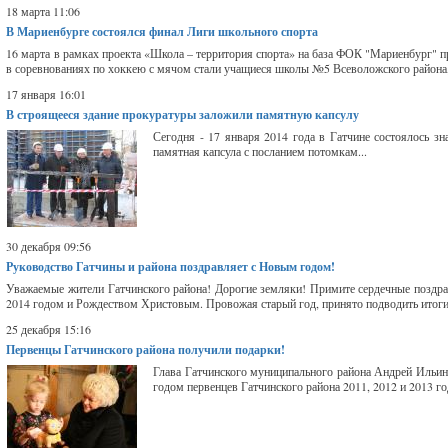
18 марта 11:06
В Мариенбурге состоялся финал Лиги школьного спорта
16 марта в рамках проекта «Школа – территория спорта» на база ФОК "Мариенбург"
в соревнованиях по хоккею с мячом стали учащиеся школы №5 Всеволожского района, 
17 января 16:01
В строящееся здание прокуратуры заложили памятную капсулу
Сегодня - 17 января 2014 года в Гатчине состоялось з
памятная капсула с посланием потомкам...
30 декабря 09:56
Руководство Гатчины и района поздравляет с Новым годом!
Уважаемые жители Гатчинского района! Дорогие земляки! Примите сердечные позд
2014 годом и Рождеством Христовым. Провожая старый год, принято подводить итоги.
25 декабря 15:16
Первенцы Гатчинского района получили подарки!
Глава Гатчинского муниципального района Андрей Ильи
годом первенцев Гатчинского района 2011, 2012 и 2013 го