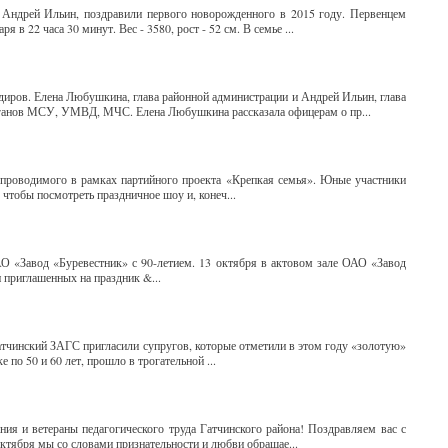
 Андрей Ильин, поздравили первого новорожденного в 2015 году. Первенцем
 в 22 часа 30 минут. Вес - 3580, рост - 52 см. В семье ...
диров. Елена Любушкина, глава районной администрации и Андрей Ильин, глава
органов МСУ, УМВД, МЧС. Елена Любушкина рассказала офицерам о пр...
 проводимого в рамках партийного проекта «Крепкая семья». Юные участники
чтобы посмотреть праздничное шоу и, конеч...
О «Завод «Буревестник» с 90-летием. 13 октября в актовом зале ОАО «Завод
 приглашенных на праздник &...
атчинский ЗАГС пригласили супругов, которые отметили в этом году «золотую»
по 50 и 60 лет, прошло в трогательной ...
ия и ветераны педагогического труда Гатчинского района! Поздравляем вас с
ктября мы со словами признательности и любви обращае...