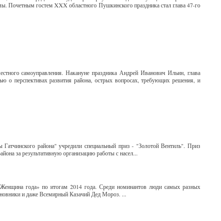
ммы. Почетным гостем XXX областного Пушкинского праздника стал глава 47-го
местного самоуправления. Накануне праздника Андрей Иванович Ильин, глава
вью о перспективах развития района, острых вопросах, требующих решения, и
атчинского района" учредили специальный приз - "Золотой Вентиль". Приз
она за результативную организацию работы с насел...
 «Женщина года» по итогам 2014 года. Среди номинантов люди самых разных
иновники и даже Всемирный Казачий Дед Мороз. ...