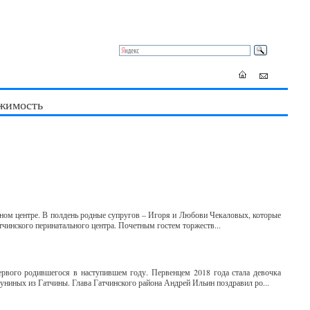
жимость
ьном центре. В полдень родные супругов – Игоря и Любови Чекаловых, которые
тчинского перинатального центра. Почетным гостем торжеств...
рвого родившегося в наступившем году. Первенцем 2018 года стала девочка
ниных из Гатчины. Глава Гатчинского района Андрей Ильин поздравил ро...