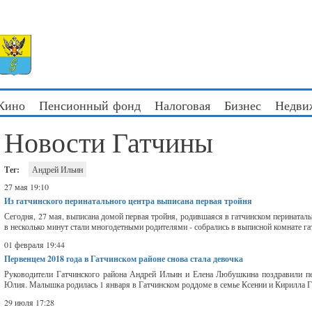
 Кино
Пенсионный фонд
Налоговая
Бизнес
Недви
Новости Гатчины
Тег:
Андрей Ильин
27 мая 19:10
Из гатчинского перинатального центра выписана первая тройня
Сегодня, 27 мая, выписана домой первая тройня, родившаяся в гатчинском перинатал
в несколько минут стали многодетными родителями - собрались в выписной комнате га
01 февраля 19:44
Первенцем 2018 года в Гатчинском районе снова стала девочка
Руководители Гатчинского района Андрей Ильин и Елена Любушкина поздравили пе
Юлия. Малышка родилась 1 января в Гатчинском роддоме в семье Ксении и Кирилла Гу
29 июля 17:28