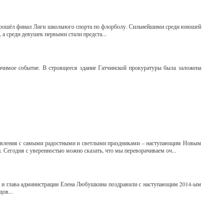
 прошёл финал Лиги школьного спорта по флорболу. Сильнейшими среди юношей
а среди девушек первыми стали предста...
начимое событие. В строящееся здание Гатчинской прокуратуры была заложена
равления с самыми радостными и светлыми праздниками – наступающим Новым
 Сегодня с уверенностью можно сказать, что мы переворачиваем оч...
н и глава администрации Елена Любушкина поздравили с наступающим 2014-ым
дов...