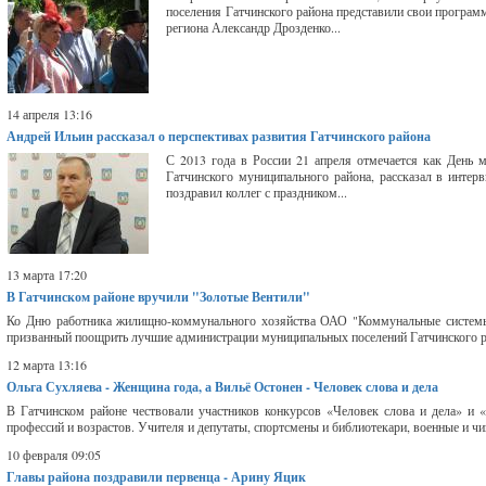
поселения Гатчинского района представили свои програ
региона Александр Дрозденко...
14 апреля 13:16
Андрей Ильин рассказал о перспективах развития Гатчинского района
С 2013 года в России 21 апреля отмечается как День 
Гатчинского муниципального района, рассказал в интер
поздравил коллег с праздником...
13 марта 17:20
В Гатчинском районе вручили "Золотые Вентили"
Ко Дню работника жилищно-коммунального хозяйства ОАО "Коммунальные системы Г
призванный поощрить лучшие администрации муниципальных поселений Гатчинского рай
12 марта 13:16
Ольга Сухляева - Женщина года, а Вильё Остонен - Человек слова и дела
В Гатчинском районе чествовали участников конкурсов «Человек слова и дела» и
профессий и возрастов. Учителя и депутаты, спортсмены и библиотекари, военные и ч
10 февраля 09:05
Главы района поздравили первенца - Арину Яцик