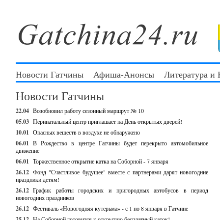
Новости Гатчины
Афиша-Анонсы
Литература и
Новости Гатчины
22.04
Возобновил работу сезонный маршрут № 10
05.03
Перинатальный центр приглашает на День открытых дверей!
10.01
Опасных веществ в воздухе не обнаружено
06.01
В Рождество в центре Гатчины будет перекрыто автомобильное
движение
06.01
Торжественное открытие катка на Соборной - 7 января
26.12
Фонд "Счастливое будущее" вместе с партнерами дарят новогодние
праздники детям!
26.12
График работы городских и пригородных автобусов в период
новогодних праздников
26.12
Фестиваль «Новогодняя кутерьма» - с 1 по 8 января в Гатчине
25.12
На Соборной готовится к открытию бесплатный каток!