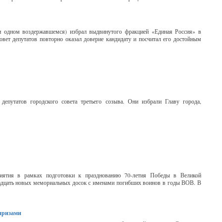
ри одном воздержавшемся) избрал выдвинутого фракцией «Единая Россия» в
вет депутатов повторно оказал доверие кандидату и посчитал его достойным
 депутатов городского совета третьего созыва. Они избрали Главу города,
риятия в рамках подготовки к празднованию 70-летия Победы в Великой
надцать новых мемориальных досок с именами погибших воинов в годы ВОВ. В
призами