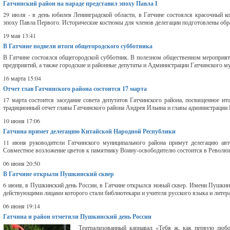
Гатчинский район на параде представил эпоху Павла I
29 июля - в день юбилея Ленинградской области, в Гатчине состоялся красочный к
эпоху Павла Первого. Исторические костюмы для членов делегации подготовлены обр
19 мая 13:41
В Гатчине подвели итоги общегородского субботника
В Гатчине состоялся общегородской субботник. В полезном общественном мероприя
предприятий, а также городские и районные депутаты и Администрации Гатчинского му
16 марта 15:04
Отчет глав Гатчинского района состоится 17 марта
17 марта состоится заседание совета депутатов Гатчинского района, посвященное ит
традиционный отчет главы Гатчинского района Андрея Ильина и главы администрации Г
10 июня 17:06
Гатчина примет делегацию Китайской Народной Республики
11 июня руководители Гатчинского муниципального района примут делегацию ав
Совместное возложение цветов к памятнику Воину-освободителю состоится в Революцион
06 июня 20:50
В Гатчине открыли Пушкинский сквер
6 июня, в Пушкинский день России, в Гатчине открылся новый сквер. Имени Пушкина
действующими лицами которого стали библиотекари и учителя русского языка и литер
06 июня 19:14
Гатчина и район отметили Пушкинский день России
Театрализованный карнавал «Тебя ж, как первую любов