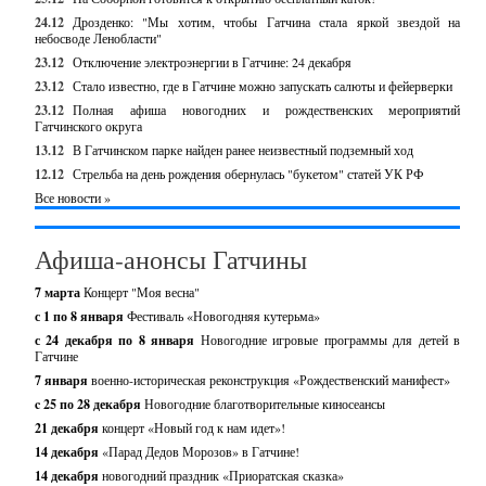
24.12
Дрозденко: "Мы хотим, чтобы Гатчина стала яркой звездой на
небосводе Ленобласти"
23.12
Отключение электроэнергии в Гатчине: 24 декабря
23.12
Стало известно, где в Гатчине можно запускать салюты и фейерверки
23.12
Полная афиша новогодних и рождественских мероприятий
Гатчинского округа
13.12
В Гатчинском парке найден ранее неизвестный подземный ход
12.12
Стрельба на день рождения обернулась "букетом" статей УК РФ
Все новости »
Афиша-анонсы Гатчины
7 марта
Концерт "Моя весна"
с 1 по 8 января
Фестиваль «Новогодняя кутерьма»
с 24 декабря по 8 января
Новогодние игровые программы для детей в
Гатчине
7 января
военно-историческая реконструкция «Рождественский манифест»
c 25 по 28 декабря
Новогодние благотворительные киносеансы
21 декабря
концерт «Новый год к нам идет»!
14 декабря
«Парад Дедов Морозов» в Гатчине!
14 декабря
новогодний праздник «Приоратская сказка»