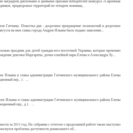
ин наградили дипломами и ценными призами победителей конкурса «Сиреневая
адников, придворовых территорий по четырем номинац...
атов Гатчины. Повестка дня - досрочное прекращение полномочий и досрочное
вгуста на имя главы города Андрея Ильина было подано заявление...
зован праздник для детей граждан юго-восточной Украины, которые временно
ождение девочки Маргариты, дочки семейной пары Елены и Александра Лу...
рея Ильина и главы администрации Гатчинского муниципального района Елены
онный пер., 1. ...
дрея Ильина и главы администрации Гатчинского муниципального района Елены
ционный пер., д.1. ...
ности за 2013 год. На собрании с отчетом о проделанной работе также выступил
 коснулся проблемы доступности дошкольного об...