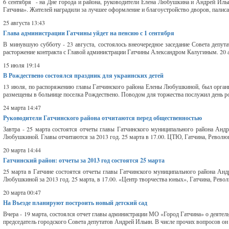
6 сентября - на Дне города и района, руководители Елена Любушкина и Андрей Иль
Гатчина». Жителей наградили за лучшее оформление и благоустройство дворов, палис
25 августа 13:43
Глава администрации Гатчины уйдет на пенсию с 1 сентября
В минувшую субботу - 23 августа, состоялось внеочередное заседание Совета депут
расторжение контракта с Главой администрации Гатчины Александром Калугиным. 20 а
15 июля 19:14
В Рождествено состоялся праздник для украинских детей
13 июля, по распоряжению главы Гатчинского района Елены Любушкиной, был органи
размещены в больнице поселка Рождествено. Поводом для торжества послужил день р
24 марта 14:47
Руководители Гатчинского района отчитаются перед общественностью
Завтра - 25 марта состоятся отчеты главы Гатчинского муниципального района Анд
Любушкиной. Главы отчитаются за 2013 год. 25 марта в 17.00. ЦТЮ, Гатчина, Революци
20 марта 14:44
Гатчинский район: отчеты за 2013 год состоятся 25 марта
25 марта в Гатчине состоятся отчеты главы Гатчинского муниципального района Ан
Любушкиной за 2013 год. 25 марта, в 17.00. «Центр творчества юных», Гатчина, Револю
20 марта 00:47
На Въезде планируют построить новый детский сад
Вчера - 19 марта, состоялся отчет главы администрации МО «Город Гатчина» о деятель
председатель городского Совета депутатов Андрей Ильин. В числе прочих вопросов он