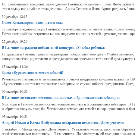
По сложившейся традиции, руководители Гатчинского района - Елена Любушкина и
этого года у нас в районе стала девочка – Арина Сергеевна Яцик. Арина родилась 2 января
30 декабря 12:13
Совет Командиров подвел итоги года
29 декабря в администрации Гатчинского муниципального района прошел Совет коман
Гатчинского района, встретились с командирами воинских частей и руководителями 
22 декабря 19:29
В Гатчине наградили победителей конкурса «Улыбка ребенка»
19 декабря в Гатчине прошло награждение победителей конкурса «Улыбка ребенка»,
конкурса вместе с родителями и преподавателями приехали в гатчинский дом культуры 
15 октября 14:36
Завод «Буревестник отметил юбилей!
Руководство Гатчинского муниципального района поздравило трудовой коллектив ОА
«Буревестник» состоялся торжественный прием по случаю юбилея предприятия. Среди
09 октября 10:23
В Гатчине состоялось чествование золотых и бриллиантовых юбиляров
6 октября в Гатчине состоялось чествование золотых и бриллиантовых юбиляров. В Г
и «бриллиантовую» свадьбы. Чествование семнадцати семейных пар, проживших в браке 
05 октября 10:51
Андрей Ильин и Елена Любушкина поздравили педагогов с Днем учителя
5 октября – Международный День учителя. Уважаемые учителя, работники образован
профессиональным праздником – Днем учителя! По замечательной традиции в начале о