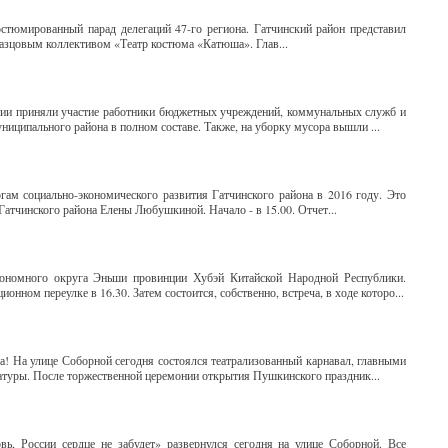
остюмированный парад делегаций 47-го региона. Гатчинский район представил
азцовым коллективом «Театр костюма «Катюша». Глав...
тии приняли участие работники бюджетных учреждений, коммунальных служб и
ниципального района в полном составе. Также, на уборку мусора вышли ...
огам социально-экономического развития Гатчинского района в 2016 году. Это
атчинского района Елены Любушкиной. Начало - в 15.00. Отчет...
тономного округа Эньши провинции Хубэй Китайской Народной Республики.
ном переулке в 16.30. Затем состоится, собственно, встреча, в ходе которо...
! На улице Соборной сегодня состоялся театрализованный карнавал, главными
атуры. После торжественной церемонии открытия Пушкинского праздник...
ь, России сердце не забудет» развернулся сегодня на улице Соборной. Все