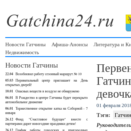
Новости Гатчины
Афиша-Анонсы
Литература и К
Недвижимость
Первен
Новости Гатчины
22.04
Возобновил работу сезонный маршрут № 10
Гатчин
05.03
Перинатальный центр приглашает на День
открытых дверей!
девочк
10.01
Опасных веществ в воздухе не обнаружено
06.01
В Рождество в центре Гатчины будет перекрыто
автомобильное движение
01 февраля 2018
06.01
Торжественное открытие катка на Соборной - 7
января
Тэги:
Гатчин
26.12
Фонд "Счастливое будущее" вместе с
партнерами дарят новогодние праздники детям!
Руководител
26.12
График работы городских и пригородных