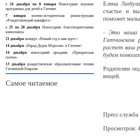
Елена Любушк
с 24 декабря по 8 января
Новогодние игровые
программы для детей в Гатчине
счастье и в
7 января
военно-историческая реконструкция
поможет малы
«Рождественский манифест»
c 25 по 28 декабря
Новогодние благотворительные
- Это наша 
киносеансы
Гатчинском 
21 декабря
концерт «Новый год к нам идет»!
14 декабря
«Парад Дедов Морозов» в Гатчине!
растет ваш р
14 декабря
новогодний праздник «Приоратская
будем помогат
сказка»
13 декабря
рождественские образовательные чтения
Родителям по
Гатчинской Епархии
вещей.
Самое читаемое
Пресс-служба 
Просмотров: 