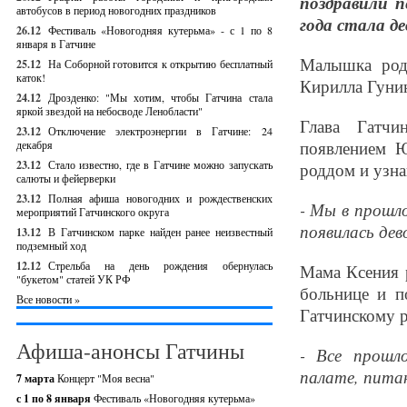
поздравили п
автобусов в период новогодних праздников
года стала д
26.12
Фестиваль «Новогодняя кутерьма» - с 1 по 8
января в Гатчине
Малышка род
25.12
На Соборной готовится к открытию бесплатный
каток!
Кирилла Гуни
24.12
Дрозденко: "Мы хотим, чтобы Гатчина стала
яркой звездой на небосводе Ленобласти"
Глава Гатчи
23.12
Отключение электроэнергии в Гатчине: 24
появлением Ю
декабря
23.12
Стало известно, где в Гатчине можно запускать
роддом и узна
салюты и фейерверки
23.12
Полная афиша новогодних и рождественских
- Мы в прошло
мероприятий Гатчинского округа
появилась дев
13.12
В Гатчинском парке найден ранее неизвестный
подземный ход
12.12
Стрельба на день рождения обернулась
Мама Ксения 
"букетом" статей УК РФ
больнице и п
Все новости »
Гатчинскому 
Афиша-анонсы Гатчины
- Все прошл
палате, питан
7 марта
Концерт "Моя весна"
с 1 по 8 января
Фестиваль «Новогодняя кутерьма»