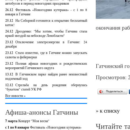
автобусов в период новогодних праздников
26.12
Фестиваль «Новогодняя кутерьма» - с 1 по 8
января в Гатчине
25.12
На Соборной готовится к открытию бесплатный
каток!
окончания раб
24.12
Дрозденко: "Мы хотим, чтобы Гатчина стала
яркой звездой на небосводе Ленобласти"
23.12
Отключение электроэнергии в Гатчине: 24
декабря
23.12
Стало известно, где в Гатчине можно запускать
салюты и фейерверки
23.12
Полная афиша новогодних и рождественских
Гатчинский го
мероприятий Гатчинского округа
13.12
В Гатчинском парке найден ранее неизвестный
Просмотров: 
подземный ход
12.12
Стрельба на день рождения обернулась
"букетом" статей УК РФ
Поделиться…
Все новости »
» к списку
Афиша-анонсы Гатчины
7 марта
Концерт "Моя весна"
Читайте т
с 1 по 8 января
Фестиваль «Новогодняя кутерьма»