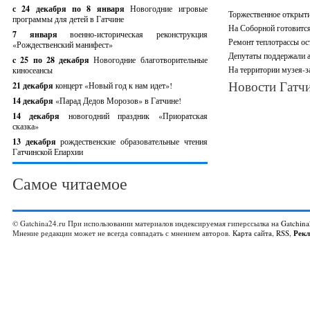
с 24 декабря по 8 января
Новогодние игровые
Торжественное открыти
программы для детей в Гатчине
На Соборной готовится
7 января
военно-историческая реконструкция
Ремонт теплотрассы ос
«Рождественский манифест»
Депутаты поддержали 
c 25 по 28 декабря
Новогодние благотворительные
На территории музея-з
киносеансы
Новости Гатчи
21 декабря
концерт «Новый год к нам идет»!
14 декабря
«Парад Дедов Морозов» в Гатчине!
14 декабря
новогодний праздник «Приоратская
сказка»
13 декабря
рождественские образовательные чтения
Гатчинской Епархии
Самое читаемое
© Gatchina24.ru При использовании материалов индексируемая гиперссылка на
Gatchina
Мнение редакции может не всегда совпадать с мнением авторов.
Карта сайта
,
RSS
,
Рек