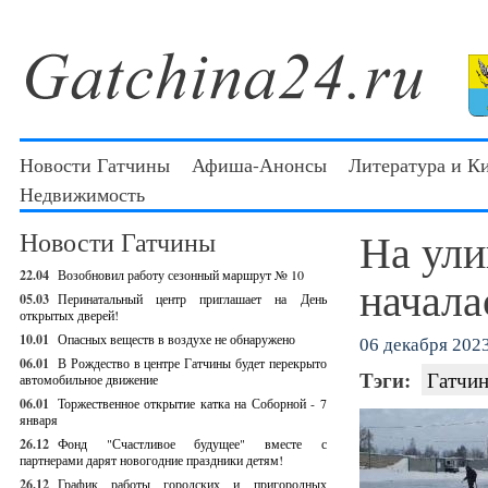
Новости Гатчины
Афиша-Анонсы
Литература и К
Недвижимость
На ули
Новости Гатчины
22.04
Возобновил работу сезонный маршрут № 10
начала
05.03
Перинатальный центр приглашает на День
открытых дверей!
10.01
Опасных веществ в воздухе не обнаружено
06 декабря 2023
06.01
В Рождество в центре Гатчины будет перекрыто
Тэги:
Гатчин
автомобильное движение
06.01
Торжественное открытие катка на Соборной - 7
января
26.12
Фонд "Счастливое будущее" вместе с
партнерами дарят новогодние праздники детям!
26.12
График работы городских и пригородных