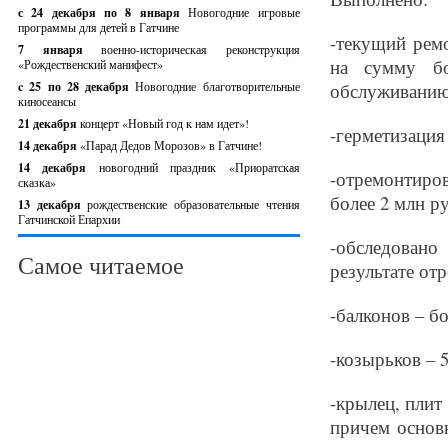
с 24 декабря по 8 января
Новогодние игровые
программы для детей в Гатчине
-текущий ремо
7 января
военно-историческая реконструкция
на сумму бо
«Рождественский манифест»
c 25 по 28 декабря
Новогодние благотворительные
обслуживанию 
киносеансы
21 декабря
концерт «Новый год к нам идет»!
-герметизация
14 декабря
«Парад Дедов Морозов» в Гатчине!
14 декабря
новогодний праздник «Приоратская
-отремонтиров
сказка»
более 2 млн р
13 декабря
рождественские образовательные чтения
Гатчинской Епархии
-обследован
Самое читаемое
результате от
-балконов – бо
-козырьков – 5
-крылец, плит
причем основ