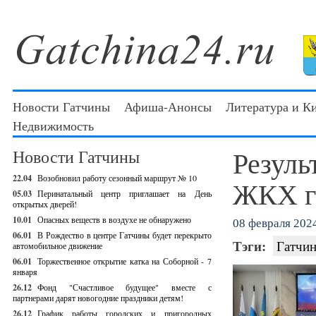
Новости Гатчины
Афиша-Анонсы
Литература и К
Недвижимость
Резул
Новости Гатчины
22.04
Возобновил работу сезонный маршрут № 10
ЖКХ го
05.03
Перинатальный центр приглашает на День
открытых дверей!
10.01
Опасных веществ в воздухе не обнаружено
08 февраля 2024
06.01
В Рождество в центре Гатчины будет перекрыто
Тэги:
Гатчин
автомобильное движение
06.01
Торжественное открытие катка на Соборной - 7
января
26.12
Фонд "Счастливое будущее" вместе с
партнерами дарят новогодние праздники детям!
26.12
График работы городских и пригородных