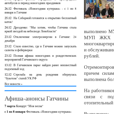
автобусов в период новогодних праздников
26.12
Фестиваль «Новогодняя кутерьма» - с 1 по 8
января в Гатчине
25.12
На Соборной готовится к открытию бесплатный
каток!
24.12
Дрозденко: "Мы хотим, чтобы Гатчина стала
выполнено МУ
яркой звездой на небосводе Ленобласти"
МУП ЖКХ го
23.12
Отключение электроэнергии в Гатчине: 24
декабря
многоквартир
23.12
Стало известно, где в Гатчине можно запускать
и обслуживани
салюты и фейерверки
рублей.
23.12
Полная афиша новогодних и рождественских
мероприятий Гатчинского округа
13.12
В Гатчинском парке найден ранее неизвестный
Отремонтирова
подземный ход
причем сила
12.12
Стрельба на день рождения обернулась
выполнена бол
"букетом" статей УК РФ
Все новости »
На работнико
связи с под
Афиша-анонсы Гатчины
отопительный 
7 марта
Концерт "Моя весна"
с 1 по 8 января
Фестиваль «Новогодняя кутерьма»
Выполнено: