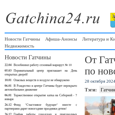
Новости Гатчины
Афиша-Анонсы
Литература и К
Недвижимость
От Гат
Новости Гатчины
22.04
Возобновил работу сезонный маршрут № 10
по нов
05.03
Перинатальный центр приглашает на День
открытых дверей!
10.01
Опасных веществ в воздухе не обнаружено
28 октября 2024 
06.01
В Рождество в центре Гатчины будет перекрыто
Тэги:
Гатчин
автомобильное движение
06.01
Торжественное открытие катка на Соборной - 7
января
26.12
Фонд "Счастливое будущее" вместе с
партнерами дарят новогодние праздники детям!
26.12
График работы городских и пригородных