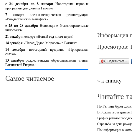
с 24 декабря по 8 января
Новогодние игровые
программы для детей в Гатчине
7 января
военно-историческая реконструкция
«Рождественский манифест»
c 25 по 28 декабря
Новогодние благотворительные
киносеансы
Информация г
21 декабря
концерт «Новый год к нам идет»!
14 декабря
«Парад Дедов Морозов» в Гатчине!
Просмотров: 
14 декабря
новогодний праздник «Приоратская
сказка»
13 декабря
рождественские образовательные чтения
Поделиться…
Гатчинской Епархии
Самое читаемое
» к списку
Читайте т
По Гатчине будет ходи
В Рождество в центре 
График работы городск
Стрельба на день рожд
По информации о комм