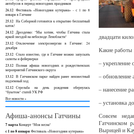
автобусов в период новогодних праздников
26.12
Фестиваль «Новогодняя кутерьма» - с 1 по 8
января в Гатчине
25.12
На Соборной готовится к открытию бесплатный
каток!
24.12
Дрозденко: "Мы хотим, чтобы Гатчина стала
двадцати кило
яркой звездой на небосводе Ленобласти"
23.12
Отключение электроэнергии в Гатчине: 24
декабря
Какие работы 
23.12
Стало известно, где в Гатчине можно запускать
салюты и фейерверки
– укрепление 
23.12
Полная афиша новогодних и рождественских
мероприятий Гатчинского округа
– обновление 
13.12
В Гатчинском парке найден ранее неизвестный
подземный ход
12.12
Стрельба на день рождения обернулась
– нанесение ра
"букетом" статей УК РФ
Все новости »
– установка д
Афиша-анонсы Гатчины
Совсем неда
Гатчинском р
7 марта
Концерт "Моя весна"
Вырицей и Ка
с 1 по 8 января
Фестиваль «Новогодняя кутерьма»