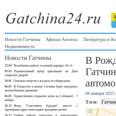
Новости Гатчины
Афиша-Анонсы
Литература и К
Недвижимость
В Рожд
Новости Гатчины
22.04
Возобновил работу сезонный маршрут № 10
Гатчин
05.03
Перинатальный центр приглашает на День
открытых дверей!
автомо
10.01
Опасных веществ в воздухе не обнаружено
06.01
В Рождество в центре Гатчины будет перекрыто
автомобильное движение
06 января 2025 г
06.01
Торжественное открытие катка на Соборной - 7
января
Тэги:
Гатчин
26.12
Фонд "Счастливое будущее" вместе с
партнерами дарят новогодние праздники детям!
26.12
График работы городских и пригородных