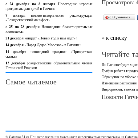
Просмотров: 
с 24 декабря по 8 января
Новогодние игровые
программы для детей в Гатчине
7 января
военно-историческая реконструкция
Поделиться…
«Рождественский манифест»
c 25 по 28 декабря
Новогодние благотворительные
киносеансы
» к списку
21 декабря
концерт «Новый год к нам идет»!
14 декабря
«Парад Дедов Морозов» в Гатчине!
Читайте т
14 декабря
новогодний праздник «Приоратская
сказка»
13 декабря
рождественские образовательные чтения
По Гатчине будет ходи
Гатчинской Епархии
График работы городск
Обращения по уборке н
Самое читаемое
Изменение расписания
Внедорожник выехал по
Новости Гатчи
© Gatchina24.ru При использовании материалов индексируемая гиперссылка на
Gatchina