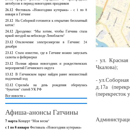
автобусов в период новогодних праздников
26.12
Фестиваль «Новогодняя кутерьма» - с 1 по 8
января в Гатчине
25.12
На Соборной готовится к открытию бесплатный
каток!
24.12
Дрозденко: "Мы хотим, чтобы Гатчина стала
яркой звездой на небосводе Ленобласти"
23.12
Отключение электроэнергии в Гатчине: 24
декабря
23.12
Стало известно, где в Гатчине можно запускать
салюты и фейерверки
- ул. Красная
23.12
Полная афиша новогодних и рождественских
Чкалова);
мероприятий Гатчинского округа
13.12
В Гатчинском парке найден ранее неизвестный
подземный ход
- ул.Соборная
12.12
Стрельба на день рождения обернулась
д.17а (перек
"букетом" статей УК РФ
(перекресток у
Все новости »
Афиша-анонсы Гатчины
Администраци
7 марта
Концерт "Моя весна"
с 1 по 8 января
Фестиваль «Новогодняя кутерьма»