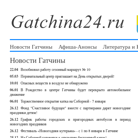
Новости Гатчины
Афиша-Анонсы
Литература и
Новости Гатчины
22.04
Возобновил работу сезонный маршрут № 10
05.03
Перинатальный центр приглашает на День открытых дверей!
10.01
Опасных веществ в воздухе не обнаружено
06.01
В Рождество в центре Гатчины будет перекрыто автомобильное
движение
06.01
Торжественное открытие катка на Соборной - 7 января
26.12
Фонд "Счастливое будущее" вместе с партнерами дарят новогодние
праздники детям!
26.12
График работы городских и пригородных автобусов в период
новогодних праздников
26.12
Фестиваль «Новогодняя кутерьма» - с 1 по 8 января в Гатчине
25.12
На Соборной готовится к открытию бесплатный каток!