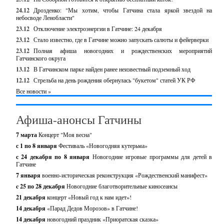
24.12
Дрозденко: "Мы хотим, чтобы Гатчина стала яркой звездой на
небосводе Ленобласти"
23.12
Отключение электроэнергии в Гатчине: 24 декабря
23.12
Стало известно, где в Гатчине можно запускать салюты и фейерверки
23.12
Полная афиша новогодних и рождественских мероприятий
Гатчинского округа
13.12
В Гатчинском парке найден ранее неизвестный подземный ход
12.12
Стрельба на день рождения обернулась "букетом" статей УК РФ
Все новости »
Афиша-анонсы Гатчины
7 марта
Концерт "Моя весна"
с 1 по 8 января
Фестиваль «Новогодняя кутерьма»
с 24 декабря по 8 января
Новогодние игровые программы для детей в
Гатчине
7 января
военно-историческая реконструкция «Рождественский манифест»
c 25 по 28 декабря
Новогодние благотворительные киносеансы
21 декабря
концерт «Новый год к нам идет»!
14 декабря
«Парад Дедов Морозов» в Гатчине!
14 декабря
новогодний праздник «Приоратская сказка»