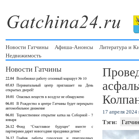
Новости Гатчины
Афиша-Анонсы
Литература и К
Недвижимость
Провед
Новости Гатчины
22.04
Возобновил работу сезонный маршрут № 10
асфаль
05.03
Перинатальный центр приглашает на День
открытых дверей!
Колпа
10.01
Опасных веществ в воздухе не обнаружено
06.01
В Рождество в центре Гатчины будет перекрыто
автомобильное движение
17 апреля 2024 г
06.01
Торжественное открытие катка на Соборной - 7
января
Тэги:
Гатчин
26.12
Фонд "Счастливое будущее" вместе с
партнерами дарят новогодние праздники детям!
26.12
График работы городских и пригородных