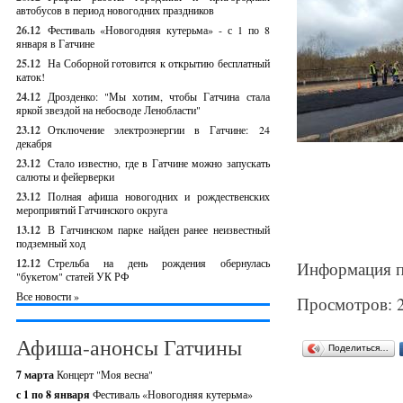
автобусов в период новогодних праздников
26.12
Фестиваль «Новогодняя кутерьма» - с 1 по 8
января в Гатчине
25.12
На Соборной готовится к открытию бесплатный
каток!
24.12
Дрозденко: "Мы хотим, чтобы Гатчина стала
яркой звездой на небосводе Ленобласти"
23.12
Отключение электроэнергии в Гатчине: 24
декабря
23.12
Стало известно, где в Гатчине можно запускать
салюты и фейерверки
23.12
Полная афиша новогодних и рождественских
мероприятий Гатчинского округа
13.12
В Гатчинском парке найден ранее неизвестный
подземный ход
12.12
Стрельба на день рождения обернулась
Информация п
"букетом" статей УК РФ
Все новости »
Просмотров: 
Афиша-анонсы Гатчины
Поделиться…
7 марта
Концерт "Моя весна"
с 1 по 8 января
Фестиваль «Новогодняя кутерьма»