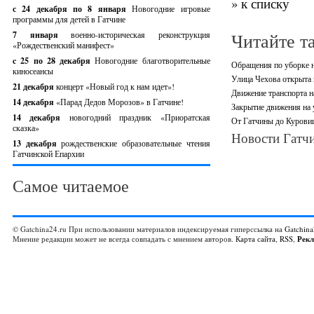
» к списку
с 24 декабря по 8 января
Новогодние игровые
программы для детей в Гатчине
Читайте т
7 января
военно-историческая реконструкция
«Рождественский манифест»
c 25 по 28 декабря
Новогодние благотворительные
Обращения по уборке н
киносеансы
Улица Чехова открыта 
21 декабря
концерт «Новый год к нам идет»!
Движение транспорта н
14 декабря
«Парад Дедов Морозов» в Гатчине!
Закрытие движения на 
14 декабря
новогодний праздник «Приоратская
От Гатчины до Куровиц
сказка»
Новости Гатчи
13 декабря
рождественские образовательные чтения
Гатчинской Епархии
Самое читаемое
© Gatchina24.ru При использовании материалов индексируемая гиперссылка на
Gatchina
Мнение редакции может не всегда совпадать с мнением авторов.
Карта сайта
,
RSS
,
Рек