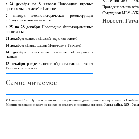
Коллектив МБУ "УБДХ"
с 24 декабря по 8 января
Новогодние игровые
Проведена замена асфа
программы для детей в Гатчине
Сотрудники МБУ «УБДХ
7 января
военно-историческая реконструкция
Новости Гатчи
«Рождественский манифест»
c 25 по 28 декабря
Новогодние благотворительные
киносеансы
21 декабря
концерт «Новый год к нам идет»!
14 декабря
«Парад Дедов Морозов» в Гатчине!
14 декабря
новогодний праздник «Приоратская
сказка»
13 декабря
рождественские образовательные чтения
Гатчинской Епархии
Самое читаемое
© Gatchina24.ru При использовании материалов индексируемая гиперссылка на
Gatchina
Мнение редакции может не всегда совпадать с мнением авторов.
Карта сайта
,
RSS
,
Рек