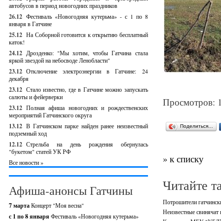
автобусов в период новогодних праздников
26.12
Фестиваль «Новогодняя кутерьма» - с 1 по 8
января в Гатчине
25.12
На Соборной готовится к открытию бесплатный
каток!
24.12
Дрозденко: "Мы хотим, чтобы Гатчина стала
яркой звездой на небосводе Ленобласти"
23.12
Отключение электроэнергии в Гатчине: 24
декабря
23.12
Стало известно, где в Гатчине можно запускать
салюты и фейерверки
Просмотров: 
23.12
Полная афиша новогодних и рождественских
мероприятий Гатчинского округа
13.12
В Гатчинском парке найден ранее неизвестный
Поделиться…
подземный ход
12.12
Стрельба на день рождения обернулась
"букетом" статей УК РФ
» к списку
Все новости »
Читайте т
Афиша-анонсы Гатчины
Потрошители гатчински
7 марта
Концерт "Моя весна"
Неизвестные свинячат 
с 1 по 8 января
Фестиваль «Новогодняя кутерьма»