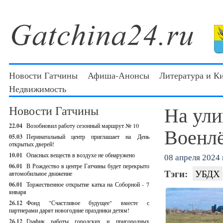
Новости Гатчины
Афиша-Анонсы
Литература и К
Недвижимость
На ул
Новости Гатчины
22.04
Возобновил работу сезонный маршрут № 10
Военлё
05.03
Перинатальный центр приглашает на День
открытых дверей!
10.01
Опасных веществ в воздухе не обнаружено
08 апреля 2024 г
06.01
В Рождество в центре Гатчины будет перекрыто
Тэги:
УБДХ
автомобильное движение
06.01
Торжественное открытие катка на Соборной - 7
января
26.12
Фонд "Счастливое будущее" вместе с
партнерами дарят новогодние праздники детям!
26.12
График работы городских и пригородных