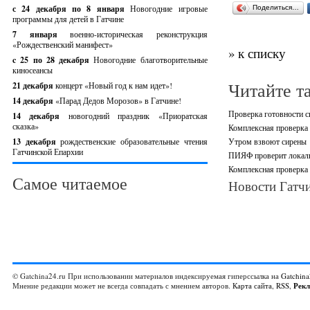
с 24 декабря по 8 января
Новогодние игровые
Поделиться…
программы для детей в Гатчине
7 января
военно-историческая реконструкция
«Рождественский манифест»
» к списку
c 25 по 28 декабря
Новогодние благотворительные
киносеансы
Читайте т
21 декабря
концерт «Новый год к нам идет»!
14 декабря
«Парад Дедов Морозов» в Гатчине!
Проверка готовности с
14 декабря
новогодний праздник «Приоратская
сказка»
Комплексная проверка 
13 декабря
рождественские образовательные чтения
Утром взвоют сирены
Гатчинской Епархии
ПИЯФ проверит локальн
Комплексная проверка 
Самое читаемое
Новости Гатчи
© Gatchina24.ru При использовании материалов индексируемая гиперссылка на
Gatchina
Мнение редакции может не всегда совпадать с мнением авторов.
Карта сайта
,
RSS
,
Рек