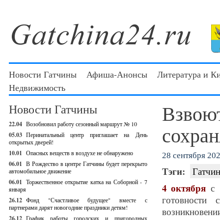
Новости Гатчины
Афиша-Анонсы
Литература и К
Недвижимость
Взвоют
Новости Гатчины
22.04
Возобновил работу сезонный маршрут № 10
сохран
05.03
Перинатальный центр приглашает на День
открытых дверей!
10.01
Опасных веществ в воздухе не обнаружено
28 сентября 202
06.01
В Рождество в центре Гатчины будет перекрыто
Тэги:
Гатчин
автомобильное движение
06.01
Торжественное открытие катка на Соборной - 7
4 октября
с 
января
готовности 
26.12
Фонд "Счастливое будущее" вместе с
партнерами дарят новогодние праздники детям!
возникновен
26.12
График работы городских и пригородных