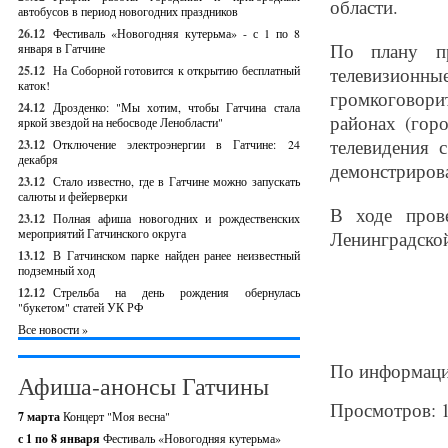
области.
автобусов в период новогодних праздников
26.12
Фестиваль «Новогодняя кутерьма» - с 1 по 8
По плану пр
января в Гатчине
25.12
На Соборной готовится к открытию бесплатный
телевизионны
каток!
громкоговор
24.12
Дрозденко: "Мы хотим, чтобы Гатчина стала
районах (гор
яркой звездой на небосводе Ленобласти"
телевидения 
23.12
Отключение электроэнергии в Гатчине: 24
декабря
демонстриров
23.12
Стало известно, где в Гатчине можно запускать
салюты и фейерверки
В ходе пров
23.12
Полная афиша новогодних и рождественских
мероприятий Гатчинского округа
Ленинградск
13.12
В Гатчинском парке найден ранее неизвестный
подземный ход
12.12
Стрельба на день рождения обернулась
"букетом" статей УК РФ
Все новости »
По информаци
Афиша-анонсы Гатчины
Просмотров: 
7 марта
Концерт "Моя весна"
с 1 по 8 января
Фестиваль «Новогодняя кутерьма»