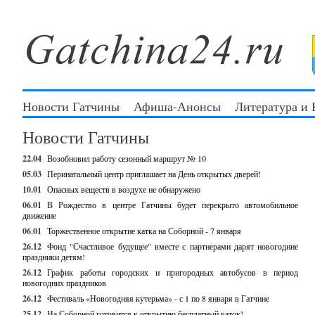
Новости Гатчины
Афиша-Анонсы
Литература и
Новости Гатчины
22.04
Возобновил работу сезонный маршрут № 10
05.03
Перинатальный центр приглашает на День открытых дверей!
10.01
Опасных веществ в воздухе не обнаружено
06.01
В Рождество в центре Гатчины будет перекрыто автомобильное
движение
06.01
Торжественное открытие катка на Соборной - 7 января
26.12
Фонд "Счастливое будущее" вместе с партнерами дарят новогодние
праздники детям!
26.12
График работы городских и пригородных автобусов в период
новогодних праздников
26.12
Фестиваль «Новогодняя кутерьма» - с 1 по 8 января в Гатчине
25.12
На Соборной готовится к открытию бесплатный каток!