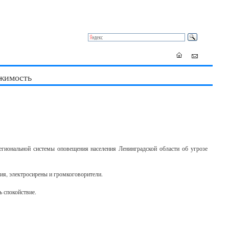
жимость
егиональной системы оповещения населения Ленинградской области об угрозе
ия, электросирены и громкоговорители.
ь спокойствие.