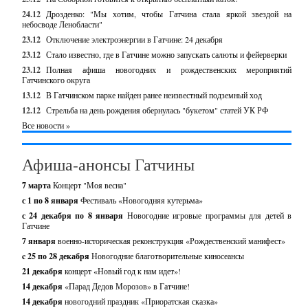
24.12
Дрозденко: "Мы хотим, чтобы Гатчина стала яркой звездой на
небосводе Ленобласти"
23.12
Отключение электроэнергии в Гатчине: 24 декабря
23.12
Стало известно, где в Гатчине можно запускать салюты и фейерверки
23.12
Полная афиша новогодних и рождественских мероприятий
Гатчинского округа
13.12
В Гатчинском парке найден ранее неизвестный подземный ход
12.12
Стрельба на день рождения обернулась "букетом" статей УК РФ
Все новости »
Афиша-анонсы Гатчины
7 марта
Концерт "Моя весна"
с 1 по 8 января
Фестиваль «Новогодняя кутерьма»
с 24 декабря по 8 января
Новогодние игровые программы для детей в
Гатчине
7 января
военно-историческая реконструкция «Рождественский манифест»
c 25 по 28 декабря
Новогодние благотворительные киносеансы
21 декабря
концерт «Новый год к нам идет»!
14 декабря
«Парад Дедов Морозов» в Гатчине!
14 декабря
новогодний праздник «Приоратская сказка»