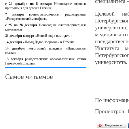
специалитета –
с 24 декабря по 8 января
Новогодние игровые
программы для детей в Гатчине
Целевой на
7 января
военно-историческая реконструкция
«Рождественский манифест»
Петербургск
c 25 по 28 декабря
Новогодние благотворительные
университет
киносеансы
медицинского
21 декабря
концерт «Новый год к нам идет»!
государстве
14 декабря
«Парад Дедов Морозов» в Гатчине!
Института м
14 декабря
новогодний праздник «Приоратская
сказка»
Петербургс
13 декабря
рождественские образовательные чтения
университета.
Гатчинской Епархии
Самое читаемое
По информаци
Просмотров: 
Поделиться…