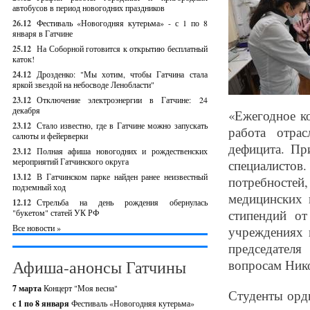
автобусов в период новогодних праздников
26.12
Фестиваль «Новогодняя кутерьма» - с 1 по 8
января в Гатчине
25.12
На Соборной готовится к открытию бесплатный
каток!
24.12
Дрозденко: "Мы хотим, чтобы Гатчина стала
яркой звездой на небосводе Ленобласти"
23.12
Отключение электроэнергии в Гатчине: 24
декабря
«Ежегодное ко
23.12
Стало известно, где в Гатчине можно запускать
работа отра
салюты и фейерверки
дефицита. Пр
23.12
Полная афиша новогодних и рождественских
мероприятий Гатчинского округа
специалисто
13.12
В Гатчинском парке найден ранее неизвестный
потребносте
подземный ход
медицинских 
12.12
Стрельба на день рождения обернулась
стипендий о
"букетом" статей УК РФ
Все новости »
учреждениях п
председател
Афиша-анонсы Гатчины
вопросам Ник
7 марта
Концерт "Моя весна"
Студенты орд
с 1 по 8 января
Фестиваль «Новогодняя кутерьма»