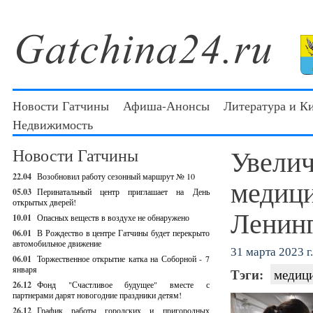
Новости Гатчины
Афиша-Анонсы
Литература и К
Недвижимость
Увелич
Новости Гатчины
22.04
Возобновил работу сезонный маршрут № 10
медици
05.03
Перинатальный центр приглашает на День
открытых дверей!
Ленинг
10.01
Опасных веществ в воздухе не обнаружено
06.01
В Рождество в центре Гатчины будет перекрыто
автомобильное движение
31 марта 2023 г.
06.01
Торжественное открытие катка на Соборной - 7
января
Тэги:
медиц
26.12
Фонд "Счастливое будущее" вместе с
партнерами дарят новогодние праздники детям!
26.12
График работы городских и пригородных