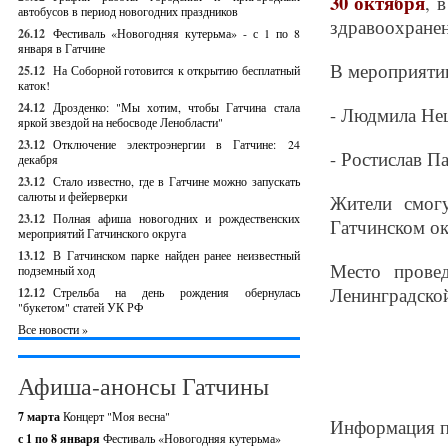
30 октября
, 
автобусов в период новогодних праздников
здравоохранен
26.12
Фестиваль «Новогодняя кутерьма» - с 1 по 8
января в Гатчине
В мероприятии
25.12
На Соборной готовится к открытию бесплатный
каток!
24.12
Дрозденко: "Мы хотим, чтобы Гатчина стала
- Людмила Нещ
яркой звездой на небосводе Ленобласти"
23.12
Отключение электроэнергии в Гатчине: 24
- Ростислав П
декабря
23.12
Стало известно, где в Гатчине можно запускать
салюты и фейерверки
Жители смогу
23.12
Полная афиша новогодних и рождественских
Гатчинском ок
мероприятий Гатчинского округа
13.12
В Гатчинском парке найден ранее неизвестный
Место прове
подземный ход
Ленинградской 
12.12
Стрельба на день рождения обернулась
"букетом" статей УК РФ
Все новости »
Афиша-анонсы Гатчины
7 марта
Концерт "Моя весна"
Информация п
с 1 по 8 января
Фестиваль «Новогодняя кутерьма»