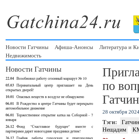
Новости Гатчины
Афиша-Анонсы
Литература и К
Недвижимость
Пригла
Новости Гатчины
22.04
Возобновил работу сезонный маршрут № 10
по воп
05.03
Перинатальный центр приглашает на День
открытых дверей!
Гатчин
10.01
Опасных веществ в воздухе не обнаружено
06.01
В Рождество в центре Гатчины будет перекрыто
автомобильное движение
28 октября 2024 
06.01
Торжественное открытие катка на Соборной - 7
января
Тэги:
Гатчин
26.12
Фонд "Счастливое будущее" вместе с
Нещадим
К
партнерами дарят новогодние праздники детям!
26.12
График работы городских и пригородных