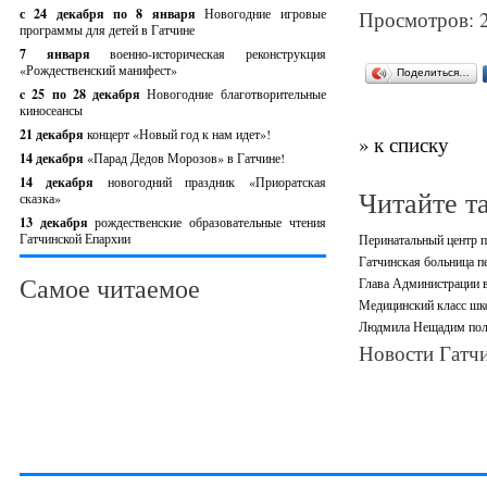
с 24 декабря по 8 января
Новогодние игровые
Просмотров: 
программы для детей в Гатчине
7 января
военно-историческая реконструкция
«Рождественский манифест»
Поделиться…
c 25 по 28 декабря
Новогодние благотворительные
киносеансы
21 декабря
концерт «Новый год к нам идет»!
» к списку
14 декабря
«Парад Дедов Морозов» в Гатчине!
14 декабря
новогодний праздник «Приоратская
Читайте т
сказка»
13 декабря
рождественские образовательные чтения
Гатчинской Епархии
Перинатальный центр п
Гатчинская больница 
Самое читаемое
Глава Администрации в
Медицинский класс шк
Людмила Нещадим полу
Новости Гатчи